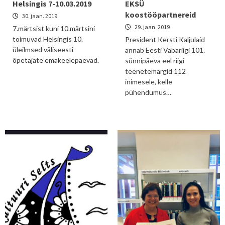
Helsingis 7-10.03.2019
EKSÜ
koostööpartnereid
30. jaan. 2019
29. jaan. 2019
7.märtsist kuni 10.märtsini
toimuvad Helsingis 10.
President Kersti Kaljulaid
üleilmsed väliseesti
annab Eesti Vabariigi 101.
õpetajate emakeelepäevad.
sünnipäeva eel riigi
teenetemärgid 112
inimesele, kelle
pühendumus…