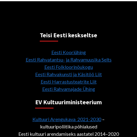
Teisi Eesti keskseltse
Eesti Kooriühing
Eesti Rahvatantsu- ja Rahvamuusika Selts
Eesti Folkloorinõukogu
Eesti Rahvakunsti ja Käsitöö Liit
Eesti Harrastusteatrite Liit
Eesti Rahvamajade Ühing
EV Kultuuriministeerium
Kultuuri Arengukava 2021-2030
–
kultuuripoliitika põhialused
Eesti kultuuri arendamiseks aastatel 2014–2020