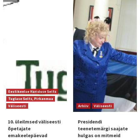
Eestikeelse Hariduse Selts
Tuglase Selts, Pirkanmaa
Väliseesti
Arhiiv
Väliseesti
10. üleilmsed väliseesti
Presidendi
õpetajate
teenetemärgi saajate
emakeelepäevad
hulgas on mitmeid