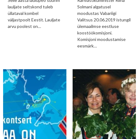
Selle aasta laulupeo suurim
Rahvastikuminister Riina
lauljate seltskond tuleb
Solmani algatusel
üllataval kombel
moodustas Vabariigi
väljastpoolt Eestit. Lauljate
Valitsus 20.06.2019 istungil
arvu poolest on…
ülemaailmse eestluse
koostöökomisjoni.
Komisjoni moodustamise
eesmärk…