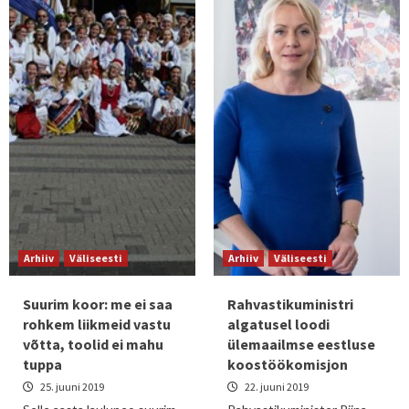
Arhiiv
Väliseesti
Arhiiv
Väliseesti
Suurim koor: me ei saa
Rahvastikuministri
rohkem liikmeid vastu
algatusel loodi
võtta, toolid ei mahu
ülemaailmse eestluse
tuppa
koostöökomisjon
25. juuni 2019
22. juuni 2019