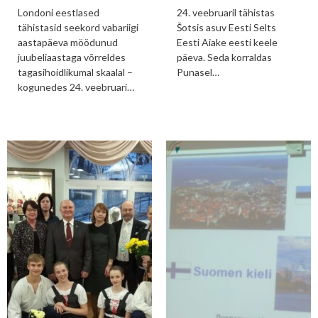
Londoni eestlased
24. veebruaril tähistas
tähistasid seekord vabariigi
Šotsis asuv Eesti Selts
aastapäeva möödunud
Eesti Aiake eesti keele
juubeliaastaga võrreldes
päeva. Seda korraldas
tagasihoidlikumal skaalal –
Punasel…
kogunedes 24. veebruari…