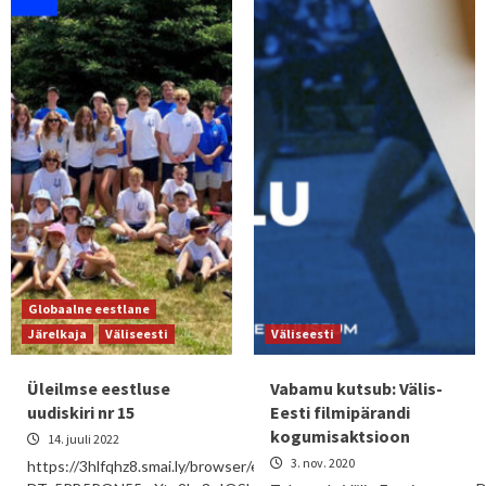
Globaalne eestlane
Järelkaja
Väliseesti
Väliseesti
Üleilmse eestluse
Vabamu kutsub: Välis-
uudiskiri nr 15
Eesti filmipärandi
kogumisaktsioon
14. juuli 2022
3. nov. 2020
https://3hlfqhz8.smai.ly/browser/eQmmA3S85QSvEoFqzSw9Ci0J-