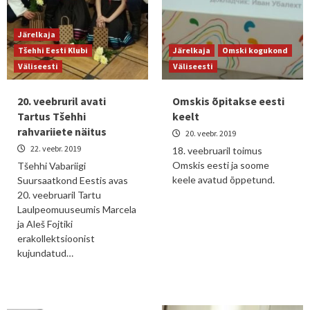
Järelkaja
Tšehhi Eesti Klubi
Järelkaja
Omski kogukond
Väliseesti
Väliseesti
20. veebruril avati
Omskis õpitakse eesti
Tartus Tšehhi
keelt
rahvariiete näitus
20. veebr. 2019
22. veebr. 2019
18. veebruaril toimus
Omskis eesti ja soome
Tšehhi Vabariigi
keele avatud õppetund.
Suursaatkond Eestis avas
20. veebruaril Tartu
Laulpeomuuseumis Marcela
ja Aleš Fojtiki
erakollektsioonist
kujundatud…