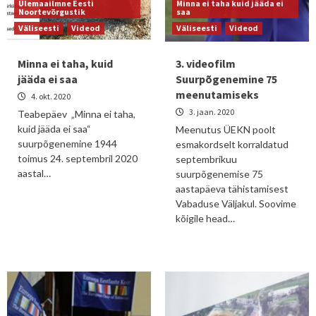
Ülemaailmne Eesti
Minna ei taha kuid jääda ei
Noortevõrgustik
saa
Väliseesti
Videod
Väliseesti
Videod
Minna ei taha, kuid
3. videofilm
jääda ei saa
Suurpõgenemine 75
meenutamiseks
4. okt. 2020
3. jaan. 2020
Teabepäev „Minna ei taha,
kuid jääda ei saa“
Meenutus ÜEKN poolt
suurpõgenemine 1944
esmakordselt korraldatud
toimus 24. septembril 2020
septembrikuu
aastal…
suurpõgenemise 75
aastapäeva tähistamisest
Vabaduse Väljakul. Soovime
kõigile head…