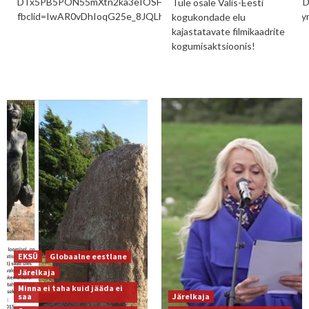
DTx5PB5PON55mXtn2ka3eIOSHOT5swOiUJ7rFlaZxP90Axy0ru3
Tule osale Välis-Eesti
fbclid=IwAR0vDhIoqG25e_8JQLh8PGhjRfIU2eke03rLpBXfntVKxy
kogukondade elu
kajastatavate filmikaadrite
kogumisaktsioonis!
EKSÜ
Globaalne eestlane
Järelkaja
Minna ei taha kuid jääda ei
saa
Järelkaja