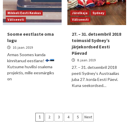
Mikkeli Eesti Keskus
Järelkaja
Sydney
Väliseesti
Väliseesti
Soome eestlaste oma
27. – 31. detsembril 2018
lugu
toimusid Sydney’s
järjekordsed Eesti
10. jaan. 2019
Päevad
Armas Soomes kanda
8. jaan. 2019
kinnitanud eestlane!
Kutsume huvilisi osalema
27. – 31. detsembril 2018
projektis, mille eesmärgiks
peeti Sydney’s Austraalias
on
juba 27. korda Eesti Päevi.
Kuna seekordsed…
Posts
1
2
3
4
5
Next
pagination