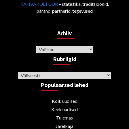
RAHVAKULTUUR
– statistika, traditsioonid,
pärand, partnerid, tegevused
Arhiiv
Arhiiv
Rubriigid
Rubriigid
Populaarsed lehed
Kõik uudised
Keeleuudised
Tulemas
Järelkaja