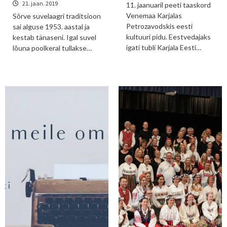
21. jaan. 2019
11. jaanuaril peeti taaskord
Venemaa Karjalas
Sõrve suvelaagri traditsioon
Petrozavodskis eesti
sai alguse 1953. aastal ja
kultuuri pidu. Eestvedajaks
kestab tänaseni. Igal suvel
igati tubli Karjala Eesti…
lõuna poolkeral tullakse…