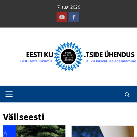
Skip
7. aug. 2026
to
content
Youtube
Facebook
Primary
Menu
Väliseesti