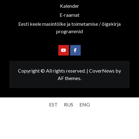
Kalender
E-raamat
Eesti keele masintõlke ja toimetamise / õigekirja
programmid
Youtube
Facebook
Copyright © All rights reserved.
|
CoverNews
by
AF themes.
EST
RUS
ENG