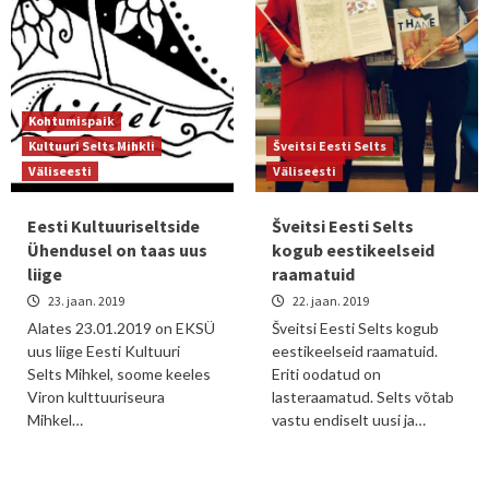
Kohtumispaik
Kultuuri Selts Mihkli
Šveitsi Eesti Selts
Väliseesti
Väliseesti
Eesti Kultuuriseltside
Šveitsi Eesti Selts
Ühendusel on taas uus
kogub eestikeelseid
liige
raamatuid
23. jaan. 2019
22. jaan. 2019
Alates 23.01.2019 on EKSÜ
Šveitsi Eesti Selts kogub
uus liige Eesti Kultuuri
eestikeelseid raamatuid.
Selts Mihkel, soome keeles
Eriti oodatud on
Viron kulttuuriseura
lasteraamatud. Selts võtab
Mihkel…
vastu endiselt uusi ja…