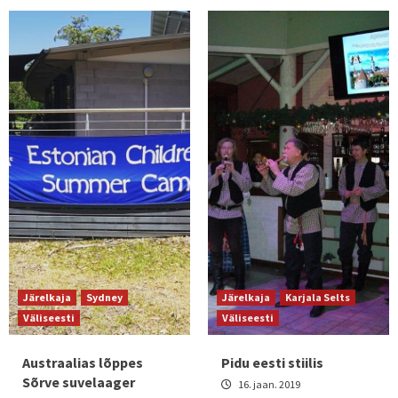
Järelkaja
Sydney
Järelkaja
Karjala Selts
Väliseesti
Väliseesti
Austraalias lõppes
Pidu eesti stiilis
Sõrve suvelaager
16. jaan. 2019