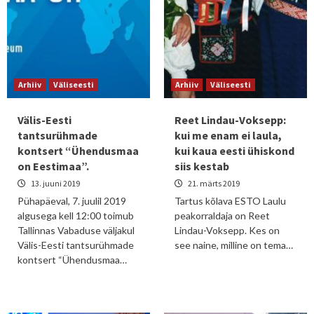
Arhiiv
Väliseesti
Arhiiv
Väliseesti
Välis-Eesti
Reet Lindau-Voksepp:
tantsurühmade
kui me enam ei laula,
kontsert “Ühendusmaa
kui kaua eesti ühiskond
on Eestimaa”.
siis kestab
13. juuni 2019
21. märts 2019
Pühapäeval, 7. juulil 2019
Tartus kõlava ESTO Laulu
algusega kell 12:00 toimub
peakorraldaja on Reet
Tallinnas Vabaduse väljakul
Lindau-Voksepp. Kes on
Välis-Eesti tantsurühmade
see naine, milline on tema…
kontsert “Ühendusmaa…