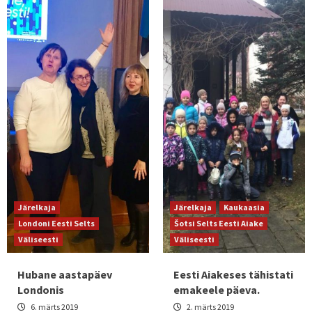
Järelkaja
Järelkaja
Kaukaasia
Londoni Eesti Selts
Šotsi Selts Eesti Aiake
Väliseesti
Väliseesti
Hubane aastapäev
Eesti Aiakeses tähistati
Londonis
emakeele päeva.
6. märts 2019
2. märts 2019