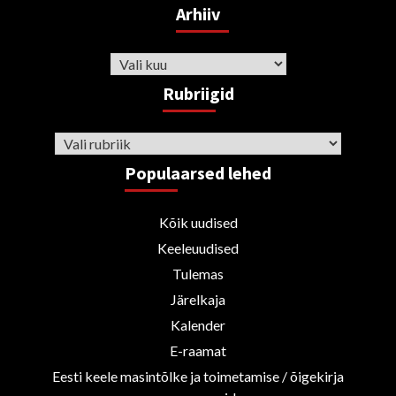
Arhiiv
Arhiiv
Rubriigid
Rubriigid
Populaarsed lehed
Kõik uudised
Keeleuudised
Tulemas
Järelkaja
Kalender
E-raamat
Eesti keele masintõlke ja toimetamise / õigekirja