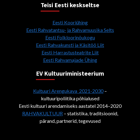
Teisi Eesti keskseltse
Eesti Kooriühing
Eesti Rahvatantsu- ja Rahvamuusika Selts
Eesti Folkloorinõukogu
Eesti Rahvakunsti ja Käsitöö Liit
Eesti Harrastusteatrite Liit
Eesti Rahvamajade Ühing
EV Kultuuriministeerium
Kultuuri Arengukava 2021-2030
–
kultuuripoliitika põhialused
Eesti kultuuri arendamiseks aastatel 2014–2020
RAHVAKULTUUR
– statistika, traditsioonid,
pärand, partnerid, tegevused