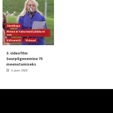
Järelkaja
Minna ei taha kuid jääda ei
saa
Väliseesti
Videod
3. videofilm
Suurpõgenemine 75
meenutamiseks
3. jaan. 2020