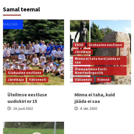
Samal teemal
EKSÜ
Globaalne eestlane
Järelkaja
Minna ei taha kuid jääda ei
saa
Ülemaailmne Eesti
Globaalne eestlane
Noortevõrgustik
Järelkaja
Väliseesti
Väliseesti
Videod
Üleilmse eestluse
Minna ei taha, kuid
uudiskiri nr 15
jääda ei saa
14. juuli 2022
4. okt. 2020