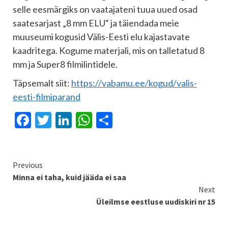
selle eesmärgiks on vaatajateni tuua uued osad
saatesarjast „8 mm ELU“ ja täiendada meie
muuseumi kogusid Välis-Eesti elu kajastavate
kaadritega. Kogume materjali, mis on talletatud 8
mm ja Super8 filmilintidele.
Täpsemalt siit:
https://vabamu.ee/kogud/valis-
eesti-filmiparand
Facebook
Twitter
LinkedIn
WhatsApp
Share
Continue
Previous
Minna ei taha, kuid jääda ei saa
Reading
Next
Üleilmse eestluse uudiskiri nr 15