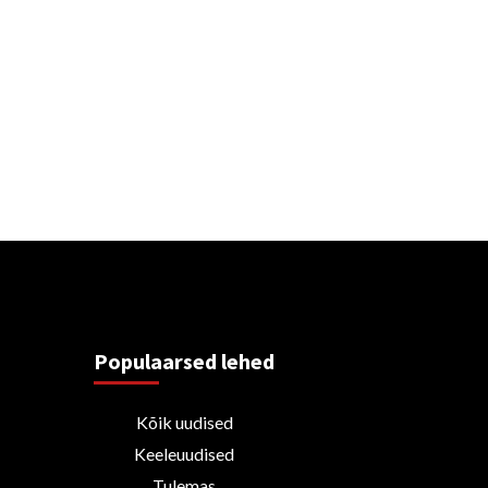
Populaarsed lehed
Kõik uudised
Keeleuudised
Tulemas