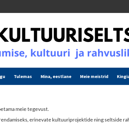
ogu
Tulemas
Mina, eestlane
Meie meistrid
Kingi
toetama meie tegevust.
ndamiseks, erinevate kultuuriprojektide ning seltside r