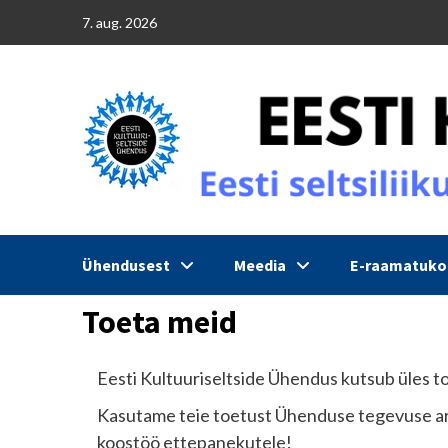
Skip
7. aug. 2026
to
content
Ühendusest
Meedia
E-raamatuk
Toeta meid
Eesti Kultuuriseltside Ühendus kutsub üles 
Kasutame teie toetust Ühenduse tegevuse are
koostöö ettepanekutele!