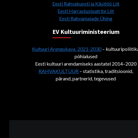
Eesti Rahvakunsti ja Käsitöö Liit
Eesti Harrastusteatrite Liit
Eesti Rahvamajade Ühing
EV Kultuuriministeerium
Kultuuri Arengukava 2021-2030
– kultuuripoliitik
põhialused
Eesti kultuuri arendamiseks aastatel 2014–2020
RAHVAKULTUUR
– statistika, traditsioonid,
pärand, partnerid, tegevused