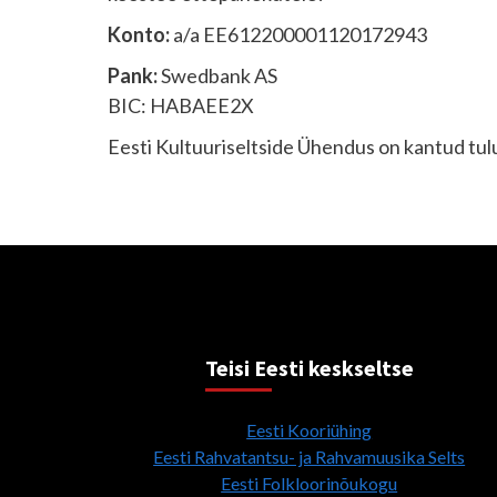
Konto:
a/a EE612200001120172943
Pank:
Swedbank AS
BIC: HABAEE2X
Eesti Kultuuriseltside Ühendus on kantud tu
Teisi Eesti keskseltse
Eesti Kooriühing
Eesti Rahvatantsu- ja Rahvamuusika Selts
Eesti Folkloorinõukogu