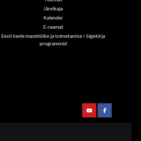
Järelkaja
Kalender
E-raamat
Eesti keele masintõlke ja toimetamise / õigekirja
programmid
Youtube
Facebook