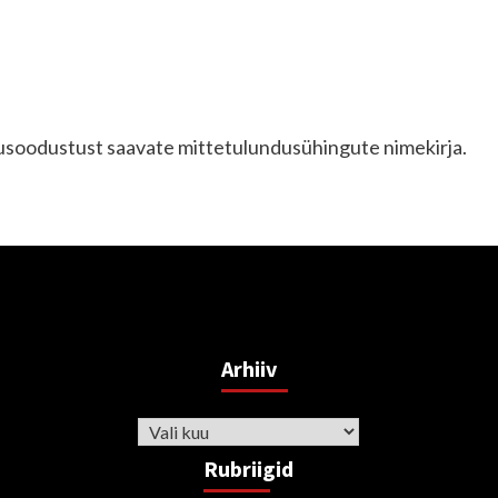
lusoodustust saavate mittetulundusühingute nimekirja.
Arhiiv
Arhiiv
Rubriigid