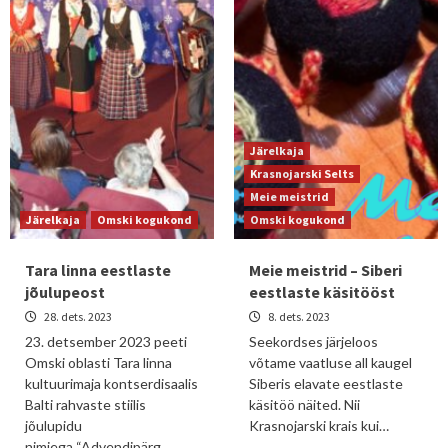
Järelkaja
Krasnojarski Selts
Meie meistrid
Järelkaja
Omski kogukond
Omski kogukond
Tara linna eestlaste
Meie meistrid – Siberi
jõulupeost
eestlaste käsitööst
28. dets. 2023
8. dets. 2023
23. detsember 2023 peeti
Seekordses järjeloos
Omski oblasti Tara linna
võtame vaatluse all kaugel
kultuurimaja kontserdisaalis
Siberis elavate eestlaste
Balti rahvaste stiilis
käsitöö näited. Nii
jõulupidu
Krasnojarski krais kui…
nimiega “Advendipärg…