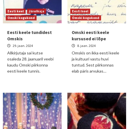
Eesti keel
Järelkaja
Eesti keel
Omski kogukond
Omski kogukond
Eesti keele tundidest
Omski eesti keele
Omskis
kursused ei lõpe
29. jaan. 2024
8. jaan. 2024
Allkirjutaja sai kutse
Omskis on ikka eesti keele
osaleda 28. jaanuaril veebi
ja kultuuri vastu huvi
kaudu Omski piirkonna
tuntud. Sest piirkonnas
eesti keele tunnis.
elab päris arvukas…