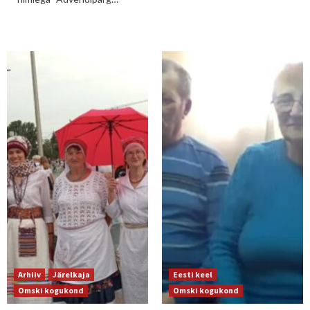
Arhiiv
Järelkaja
Eesti keel
Omski kogukond
Omski kogukond