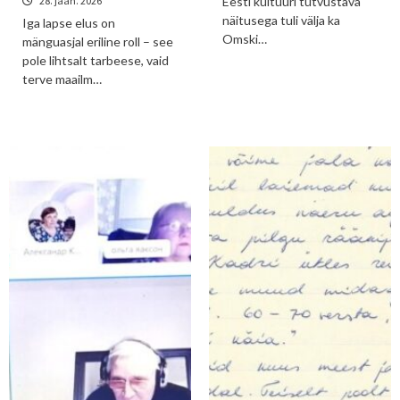
28. jaan. 2026
Eesti kultuuri tutvustava
näitusega tuli välja ka
Iga lapse elus on
Omski…
mänguasjal eriline roll – see
pole lihtsalt tarbeese, vaid
terve maailm…