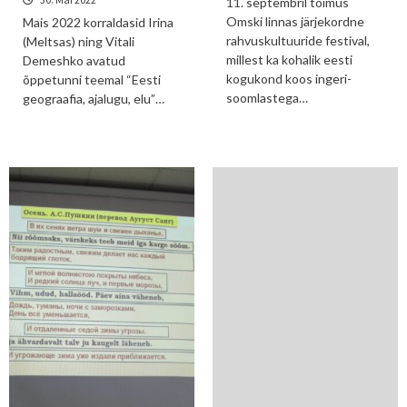
11. septembril toimus
Omski linnas järjekordne
Mais 2022 korraldasid Irina
rahvuskultuuride festival,
(Meltsas) ning Vitali
millest ka kohalik eesti
Demeshko avatud
kogukond koos ingeri-
õppetunni teemal “Eesti
soomlastega…
geograafia, ajalugu, elu”…