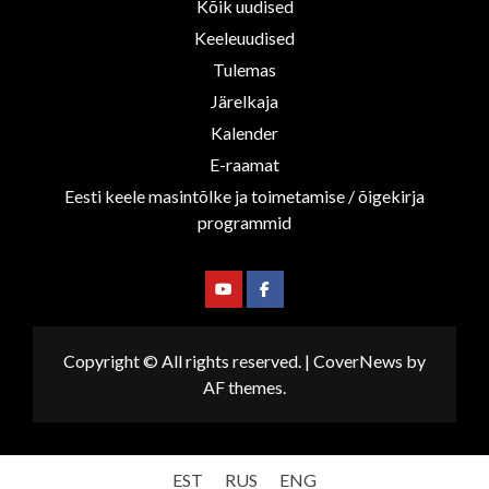
Kõik uudised
Keeleuudised
Tulemas
Järelkaja
Kalender
E-raamat
Eesti keele masintõlke ja toimetamise / õigekirja
programmid
Youtube
Facebook
Copyright © All rights reserved.
|
CoverNews
by
AF themes.
EST
RUS
ENG