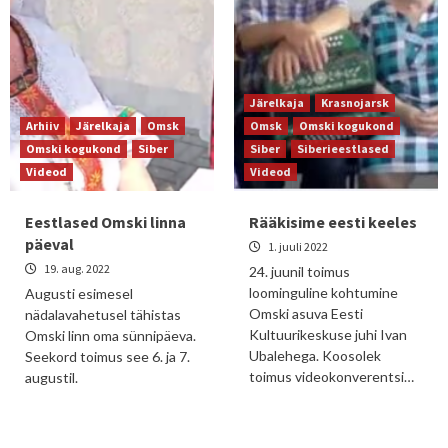
Järelkaja
Krasnojarsk
Arhiiv
Järelkaja
Omsk
Omsk
Omski kogukond
Omski kogukond
Siber
Siber
Siberieestlased
Videod
Videod
Eestlased Omski linna
Rääkisime eesti keeles
päeval
1. juuli 2022
19. aug. 2022
24. juunil toimus
loominguline kohtumine
Augusti esimesel
Omski asuva Eesti
nädalavahetusel tähistas
Kultuurikeskuse juhi Ivan
Omski linn oma sünnipäeva.
Ubalehega. Koosolek
Seekord toimus see 6. ja 7.
toimus videokonverentsi…
augustil.