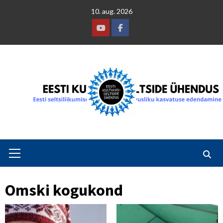
Skip
10. aug. 2026
to
content
Youtube
Facebook
Primary
Menu
Omski kogukond