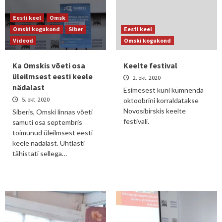
Eesti keel
Omsk
Omski kogukond
Siber
Eesti keel
Videod
Omski kogukond
Ka Omskis võeti osa
Keelte festival
üleilmsest eesti keele
2. okt. 2020
nädalast
Esimesest kuni kümnenda
5. okt. 2020
oktoobrini korraldatakse
Novosibirskis keelte
Siberis, Omski linnas võeti
festivali.
samuti osa septembris
toimunud üleilmsest eesti
keele nädalast. Ühtlasti
tähistati sellega…