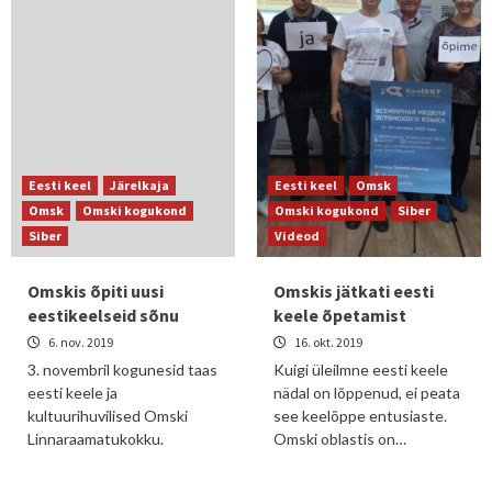
Eesti keel
Järelkaja
Eesti keel
Omsk
Omsk
Omski kogukond
Omski kogukond
Siber
Siber
Videod
Omskis õpiti uusi
Omskis jätkati eesti
eestikeelseid sõnu
keele õpetamist
6. nov. 2019
16. okt. 2019
3. novembril kogunesid taas
Kuigi üleilmne eesti keele
eesti keele ja
nädal on lõppenud, ei peata
kultuurihuvilised Omski
see keelõppe entusiaste.
Linnaraamatukokku.
Omski oblastis on…