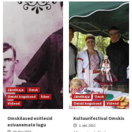
Järelkaja
Omsk
Omski kogukond
Siber
Järelkaja
Omsk
Videod
Omski kogukond
Videod
Omskilased esitlesid
Kultuurifestival Omskis
esivanemate lugu
1. okt. 2021
30. Mai 2022