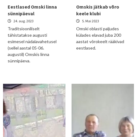
Eestlased Omski linna
Omskis jätkab võro
sünnipäeval
keele klubi
24. aug. 2023
5. Mai 2023
Traditsiooniliselt
Omski oblasti paljudes
tähistatakse augusti
külades elavad juba 200
esimesel nädalavahetusel
aastat võrokeelt rääkivad
(sellel aastal 05-06.
eestlased.
augustil) Omskis linna
sünnipäeva.