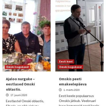
Eesti keel
Omski kogukond
Omski kogukond
Ajaloo nurgake –
Omskis peeti
eestlased Omski
emakeelepäeva
oblastis.
1. märts 2020
17. juuni 2020
Eesti keele populaarsus
Omskis jätkub. Veebruari
Eestlastel Omski oblastis,
kuus kogunesid eesti keele
Siberis, on pikk ajalugu.