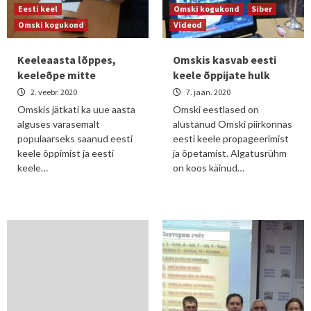
Eesti keel
Omski kogukond
Siber
Omski kogukond
Videod
Keeleaasta lõppes,
Omskis kasvab eesti
keeleõpe mitte
keele õppijate hulk
2. veebr. 2020
7. jaan. 2020
Omskis jätkati ka uue aasta
Omski eestlased on
alguses varasemalt
alustanud Omski piirkonnas
populaarseks saanud eesti
eesti keele propageerimist
keele õppimist ja eesti
ja õpetamist. Algatusrühm
keele…
on koos käinud…