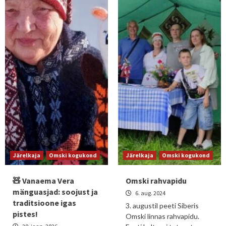
Järelkaja
Omski kogukond
Järelkaja
Omski kogukond
🧸 Vanaema Vera
Omski rahvapidu
mänguasjad: soojust ja
6. aug. 2024
traditsioone igas
3. augustil peeti Siberis
pistes!
Omski linnas rahvapidu.