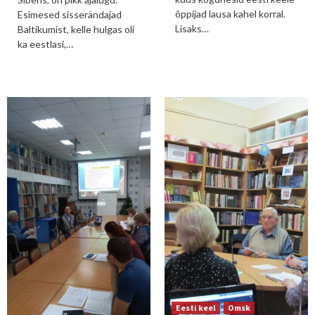
õppijad lausa kahel korral.
Esimesed sisserändajad
Lisaks…
Baltikumist, kelle hulgas oli
ka eestlasi,…
Eesti keel
Omsk