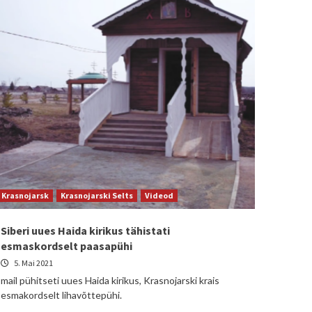
Krasnojarsk
Krasnojarski Selts
Videod
Siberi uues Haida kirikus tähistati
esmaskordselt paasapühi
5. Mai 2021
mail pühitseti uues Haida kirikus, Krasnojarski krais
esmakordselt lihavõttepühi.