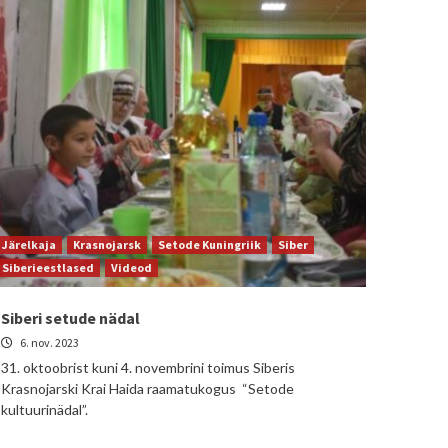
Järelkaja
Krasnojarsk
Setode Kuningriik
Siber
Siberieestlased
Videod
Siberi setude nädal
6. nov. 2023
31. oktoobrist kuni 4. novembrini toimus Siberis
Krasnojarski Krai Haida raamatukogus “Setode
kultuurinädal”.