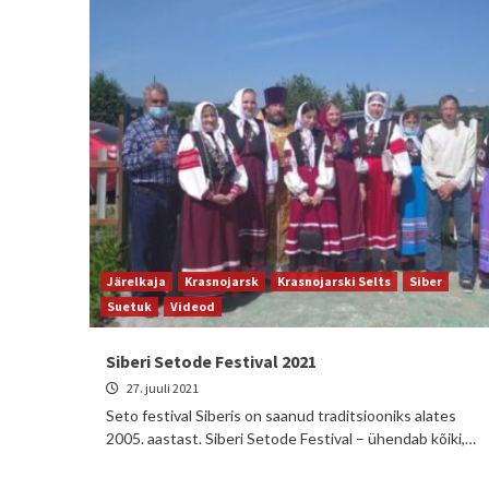
Järelkaja
Krasnojarsk
Krasnojarski Selts
Siber
Suetuk
Videod
Siberi Setode Festival 2021
27. juuli 2021
Seto festival Siberis on saanud traditsiooniks alates
2005. aastast. Siberi Setode Festival – ühendab kõiki,…