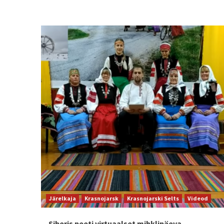
Järelkaja
Krasnojarsk
Krasnojarski Selts
Videod
Siberis peeti virtuaalset mihklipäeva