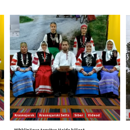
Krasnojarsk
Krasnojarski Selts
Siber
Videod
Mihklipäeva tervitus Haida külast