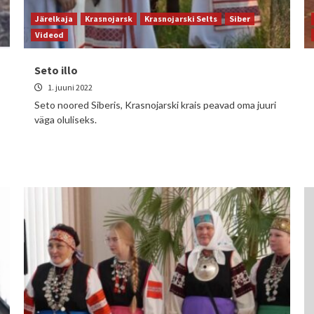
Järelkaja
Krasnojarsk
Krasnojarski Selts
Siber
Videod
Seto illo
1. juuni 2022
Seto noored Siberis, Krasnojarski krais peavad oma juuri
väga oluliseks.