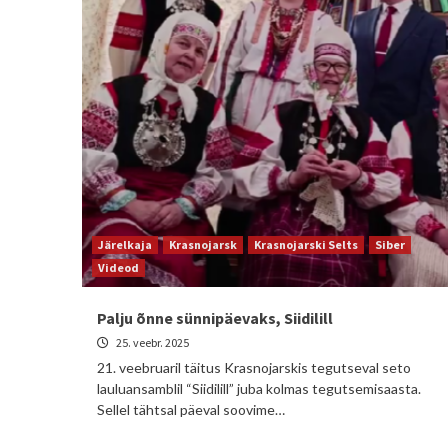
Järelkaja
Krasnojarsk
Krasnojarski Selts
Siber
Videod
Palju õnne sünnipäevaks, Siidilill
25. veebr. 2025
21. veebruaril täitus Krasnojarskis tegutseval seto
lauluansamblil “Siidilill” juba kolmas tegutsemisaasta.
Sellel tähtsal päeval soovime…