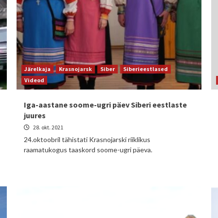
Järelkaja
Krasnojarsk
Siber
Siberieestlased
Videod
Iga-aastane soome-ugri päev Siberi eestlaste
juures
28. okt. 2021
24.oktoobril tähistati Krasnojarski riiklikus
raamatukogus taaskord soome-ugri päeva.