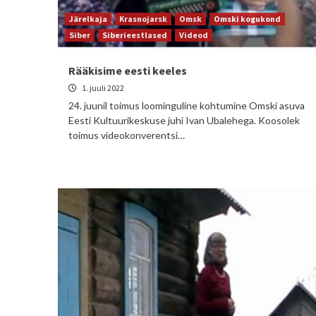
Järelkaja
Krasnojarsk
Omsk
Omski kogukond
Siber
Siberieestlased
Videod
Rääkisime eesti keeles
1. juuli 2022
24. juunil toimus loominguline kohtumine Omski asuva
Eesti Kultuurikeskuse juhi Ivan Ubalehega. Koosolek
toimus videokonverentsi…