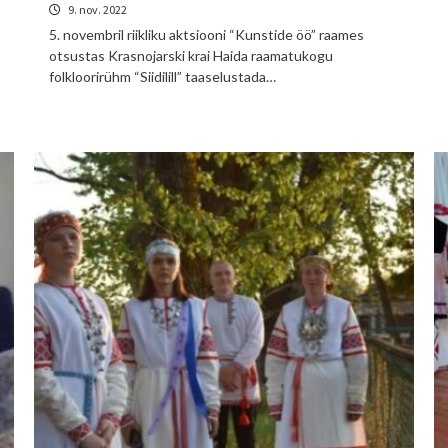
9. nov. 2022
5. novembril riikliku aktsiooni “Kunstide öö” raames
otsustas Krasnojarski krai Haida raamatukogu
folkloorirühm “Siidilill” taaselustada…