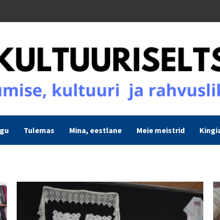
ogu
Tulemas
Mina, eestlane
Meie meistrid
Kingi