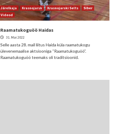
Järelkaja
Krasnojarsk
Krasnojarski Selts
Siber
Videod
Raamatukoguöö Haidas
31. Mai 2022
Selle aasta 28. mail liitus Haida küla raamatukogu
ülevenemaalise aktsiooniga “Raamatukoguöö”.
Raamatukoguöö teemaks oli traditsioonid.