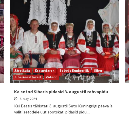
Järelkaja
Krasnojarsk
Setode Kuningriik
Siber
Siberieestlased
Videod
Ka setod Siberis pidasid 3. augustil rahvapidu
6. aug. 2024
Kui Eestis tähistati 3. augustil Seto Kuningriigi päeva ja
valiti setodele uut sootskat, pidasid pidu…