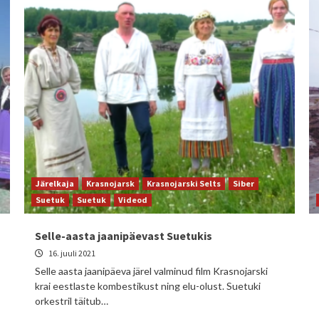
Järelkaja
Krasnojarsk
Krasnojarski Selts
Siber
Suetuk
Suetuk
Videod
Selle-aasta jaanipäevast Suetukis
16. juuli 2021
Selle aasta jaanipäeva järel valminud film Krasnojarski
krai eestlaste kombestikust ning elu-olust. Suetuki
orkestril täitub…