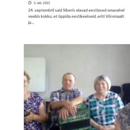
5. okt. 2023
24. septembril said Siberis elavad eestlased omavahel
veebis kokku, et õppida eestikeelseid, eriti Võromaalt
ja…