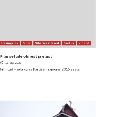
Krasnojarsk
Siber
Siberieestlased
Suetuk
Videod
Film setude olmest ja elust
11. okt. 2021
Filmitud Haida külas Partisani rajoonis 2015 aastal