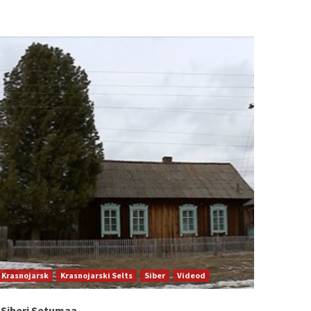
Krasnojarsk
Krasnojarski Selts
Siber
Videod
Siberi Setumaa