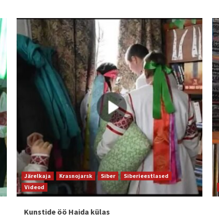
Järelkaja
Krasnojarsk
Siber
Siberieestlased
Videod
Kunstide öö Haida külas