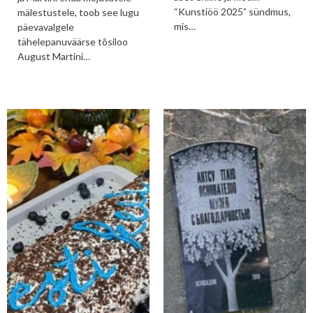
“Kunstiöö 2025” sündmus,
mälestustele, toob see lugu
mis…
päevavalgele
tähelepanuväärse tõsiloo
August Martini…