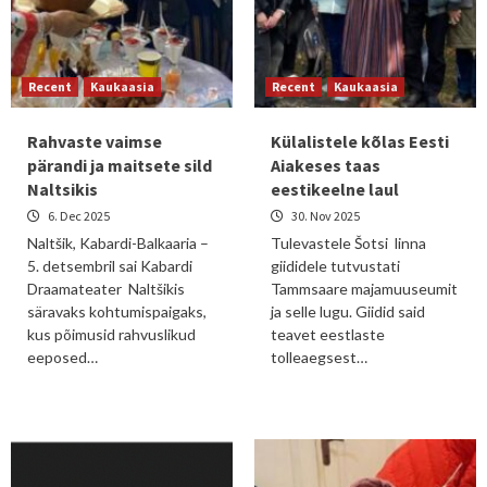
Recent
Kaukaasia
Recent
Kaukaasia
Rahvaste vaimse
Külalistele kõlas Eesti
pärandi ja maitsete sild
Aiakeses taas
Naltsikis
eestikeelne laul
6. Dec 2025
30. Nov 2025
Naltšik, Kabardi-Balkaaria –
Tulevastele Šotsi linna
5. detsembril sai Kabardi
giididele tutvustati
Draamateater Naltšikis
Tammsaare majamuuseumit
säravaks kohtumispaigaks,
ja selle lugu. Giidid said
kus põimusid rahvuslikud
teavet eestlaste
eeposed…
tolleaegsest…