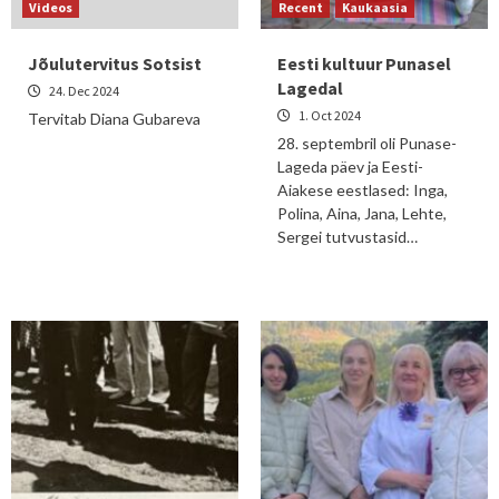
Videos
Recent
Kaukaasia
Jõulutervitus Sotsist
Eesti kultuur Punasel
Lagedal
24. Dec 2024
1. Oct 2024
Tervitab Diana Gubareva
28. septembril oli Punase-
Lageda päev ja Eesti-
Aiakese eestlased: Inga,
Polina, Aina, Jana, Lehte,
Sergei tutvustasid…