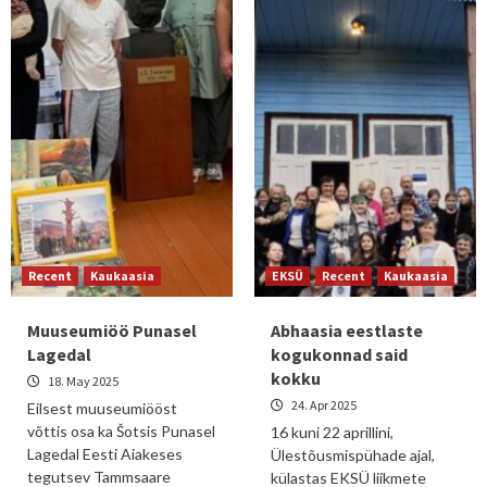
Recent
Kaukaasia
EKSÜ
Recent
Kaukaasia
Muuseumiöö Punasel
Abhaasia eestlaste
Lagedal
kogukonnad said
kokku
18. May 2025
24. Apr 2025
Eilsest muuseumiööst
võttis osa ka Šotsis Punasel
16 kuni 22 aprillini,
Lagedal Eesti Aiakeses
Ülestõusmispühade ajal,
tegutsev Tammsaare
külastas EKSÜ liikmete