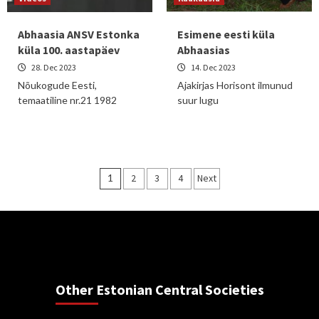
Abhaasia ANSV Estonka
Esimene eesti küla
küla 100. aastapäev
Abhaasias
28. Dec 2023
14. Dec 2023
Nõukogude Eesti,
Ajakirjas Horisont ilmunud
temaatiline nr.21 1982
suur lugu
Posts
1
2
3
4
Next
pagination
Other Estonian Central Societies