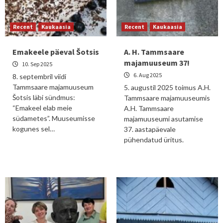
Recent
Kaukaasia
Recent
Kaukaasia
Emakeele päeval Šotsis
A. H. Tammsaare
majamuuseum 37!
10. Sep 2025
6. Aug 2025
8. septembril viidi
Tammsaare majamuuseum
5. augustil 2025 toimus A.H.
Šotsis läbi sündmus:
Tammsaare majamuuseumis
“Emakeel elab meie
A.H. Tammsaare
südametes”. Muuseumisse
majamuuseumi asutamise
kogunes sel…
37. aastapäevale
pühendatud üritus.