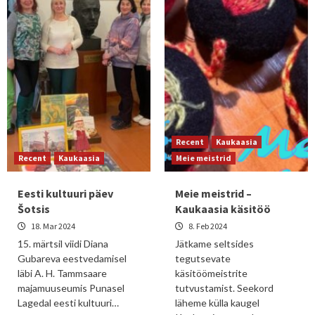
Recent
Kaukaasia
Recent
Kaukaasia
Meie meistrid
Eesti kultuuri päev
Meie meistrid –
Šotsis
Kaukaasia käsitöö
18. Mar 2024
8. Feb 2024
15. märtsil viidi Diana
Jätkame seltsides
Gubareva eestvedamisel
tegutsevate
läbi A. H. Tammsaare
käsitöömeistrite
majamuuseumis Punasel
tutvustamist. Seekord
Lagedal eesti kultuuri…
läheme külla kaugel