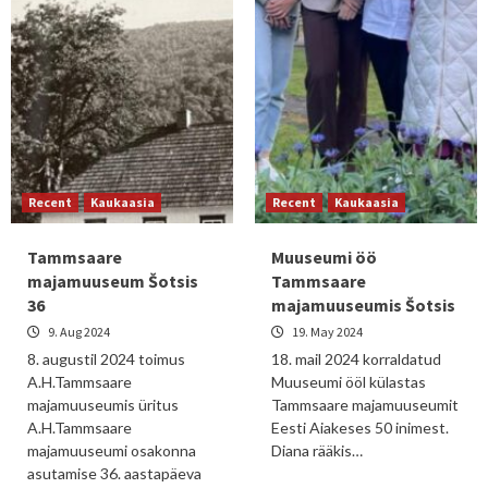
Recent
Kaukaasia
Recent
Kaukaasia
Tammsaare
Muuseumi öö
majamuuseum Šotsis
Tammsaare
36
majamuuseumis Šotsis
9. Aug 2024
19. May 2024
8. augustil 2024 toimus
18. mail 2024 korraldatud
A.H.Tammsaare
Muuseumi ööl külastas
majamuuseumis üritus
Tammsaare majamuuseumit
A.H.Tammsaare
Eesti Aiakeses 50 inimest.
majamuuseumi osakonna
Diana rääkis…
asutamise 36. aastapäeva