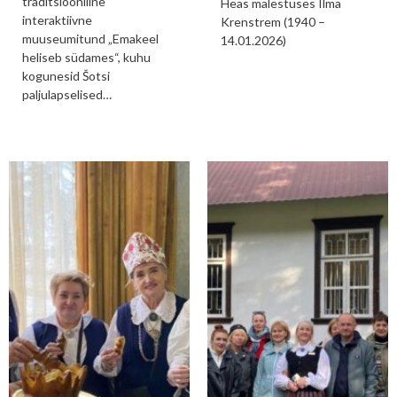
traditsiooniline
Heas mälestuses Ilma
interaktiivne
Krenstrem (1940 –
muuseumitund „Emakeel
14.01.2026)
heliseb südames“, kuhu
kogunesid Šotsi
paljulapselised…