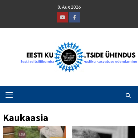
Skip
8. Aug 2026
to
content
Youtube
Facebook
Primary
Menu
Kaukaasia