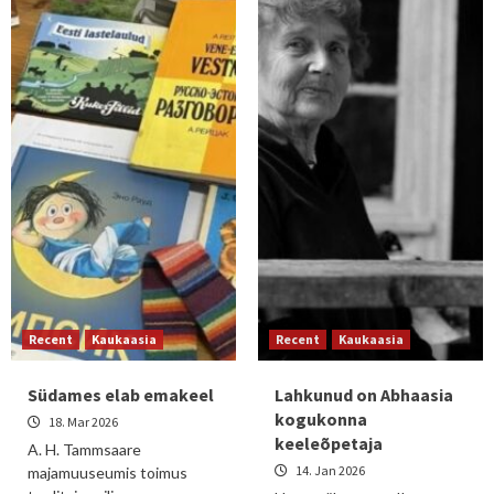
Recent
Kaukaasia
Recent
Kaukaasia
Südames elab emakeel
Lahkunud on Abhaasia
kogukonna
18. Mar 2026
keeleõpetaja
A. H. Tammsaare
14. Jan 2026
majamuuseumis toimus