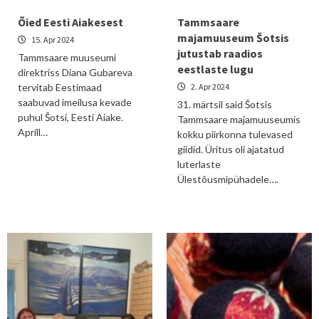
Õied Eesti Aiakesest
Tammsaare
majamuuseum Šotsis
15. Apr 2024
jutustab raadios
Tammsaare muuseumi
eestlaste lugu
direktriss Diana Gubareva
tervitab Eestimaad
2. Apr 2024
saabuvad imeilusa kevade
31. märtsil said Šotsis
puhul Šotsi, Eesti Aiake.
Tammsaare majamuuseumis
Aprill…
kokku piirkonna tulevased
giidid. Üritus oli ajatatud
luterlaste
Ülestõusmipühadele….