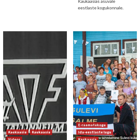
Kaukaasias asuvale
eestlaste kogukonnale.
E-raamatukogu
Kaukaasia
Kaukaasia
Ida-eestlaste lugu
Videos
Kaukaasia