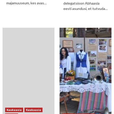
majamuuseum, kes avas…
delegatsioon Abhaasia
eesti asundusi, et tutvuda…
Kaukaasia
Kaukaasia