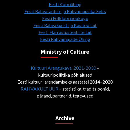
Eesti Kooriühing
Eesti Rahvatantsu- ja Rahvamuusika Selts
Eesti Folkloorinõukogu
Eesti Rahvakunsti ja Käsitöö Liit
Eesti Harrastusteatrite Liit
Eesti Rahvamajade Ühing
Ministry of Culture
Kultuuri Arengukava 2021-2030
–
kultuuripoliitika põhialused
Eesti kultuuri arendamiseks aastatel 2014–2020
RAHVAKULTUUR
– statistika, traditsioonid,
pärand, partnerid, tegevused
Archive