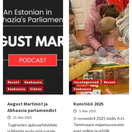
Recent
Kaukaasia
Uncategorized
Recent
Kaukaasia
Videos
Kaukaasia
August Martinist ja
Kunstiöö 2025
Abhaasia parlamendist
5. Nov 2025
23. Nov 2025
3. novembril 2025 leidis A.H.
Tammsaare majamuuseumis
Tuginedes ajalooarhiividele
aset eriline ja mõtlik
ja Martini enda mõjusatele