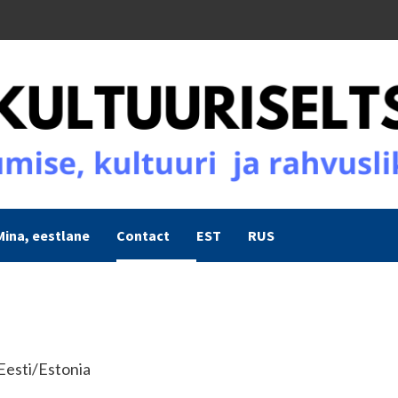
Mina, eestlane
Contact
EST
RUS
Eesti/Estonia