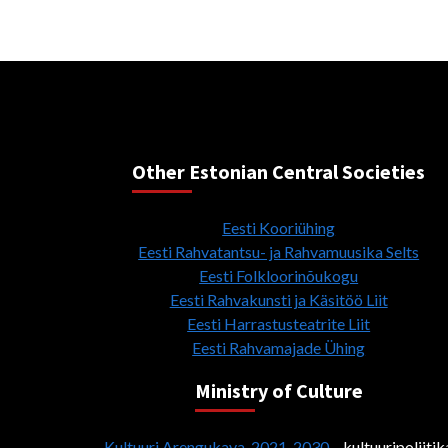
Other Estonian Central Societies
Eesti Kooriühing
Eesti Rahvatantsu- ja Rahvamuusika Selts
Eesti Folkloorinõukogu
Eesti Rahvakunsti ja Käsitöö Liit
Eesti Harrastusteatrite Liit
Eesti Rahvamajade Ühing
Ministry of Culture
Kultuuri Arengukava 2021-2030
– kultuuripoliitik