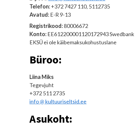
Telefon:
+372 7427 110, 5112735
Avatud:
E-R 9-13
Registrikood:
80006672
Konto:
EE612200001120172943 Swedbank
EKSÜ ei ole käibemaksukohustuslane
Büroo:
Liina Miks
Tegevjuht
+372 511 2735
info @ kultuuriseltsid.ee
Asukoht: