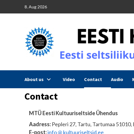
Skip
8. Aug 2026
to
content
About us
Video
Contact
Audio
Contact
MTÜ Eesti Kultuuriseltside Ühendus
Aadress:
Pepleri 27, Tartu, Tartumaa 51010, 
E-post:
info @ kultuuriseltsid.ee