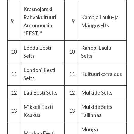
Krasnojarski
Rahvakultuuri
Kambja Laulu- ja
9
9
Autonoomia
Mänguselts
“EESTI”
Leedu Eesti
Kanepi Laulu
10
10
Selts
Selts
Londoni Eesti
11
11
Kultuurikorraldus
Selts
12
Läti Eesti Selts
12
Mulkide Selts
Mikkeli Eesti
Mulkide Selts
13
13
Keskus
Tallinnas
Muuga
Moskva Eesti