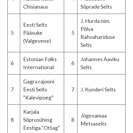
Chisianaus
Sõprade Selts
J. Hurda nim.
Eesti Selts
Põlva
5
Pääsuke
5
Rahvahariduse
(Valgevene)
Selts
Estonian Folks
Johannes Aaviku
6
6
International
Selts
Gagra rajooni
7
Eesti Selts
7
J. Kunderi Selts
“Kalevipoeg”
Karjala
Jõgevamaa
8
Sõprusühing
8
Metsaselts
Eestiga “Otšag”