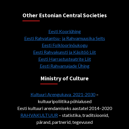
Other Estonian Central Societies
Eesti Kooriühing
Eesti Rahvatantsu- ja Rahvamuusika Selts
Eesti Folkloorinõukogu
Eesti Rahvakunsti ja Käsitöö Liit
Eesti Harrastusteatrite Liit
Eesti Rahvamajade Ühing
Ministry of Culture
Kultuuri Arengukava 2021-2030
–
kultuuripoliitika põhialused
Eesti kultuuri arendamiseks aastatel 2014–2020
RAHVAKULTUUR
– statistika, traditsioonid,
pärand, partnerid, tegevused