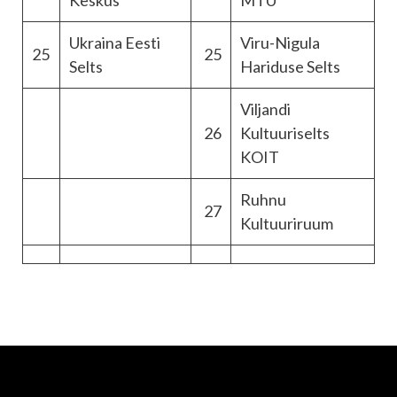
Keskus
MTÜ
Ukraina Eesti
Viru-Nigula
25
25
Selts
Hariduse Selts
Viljandi
26
Kultuuriselts
KOIT
Ruhnu
27
Kultuuriruum