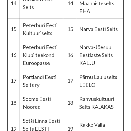
14
14
Maanaisteselts
Selts
EHA
Peterburi Eesti
15
15
Narva Eesti Selts
Kultuuriselts
Peterburi Eesti
Narva-Jõesuu
16
Klubi teekond
16
Eestlaste Selts
Euroopasse
KALJU
Portlandi Eesti
Pärnu Lauluselts
17
17
Selts ry
LEELO
Soome Eesti
Rahvuskultuuri
18
18
Noored
Selts KAJAKAS
Sotši Linna Eesti
Rakke Valla
19
Selts EESTI
19