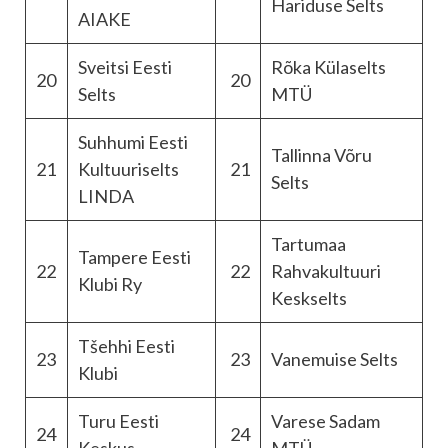
Hariduse Selts
AIAKE
Sveitsi Eesti
Rõka Külaselts
20
20
Selts
MTÜ
Suhhumi Eesti
Tallinna Võru
21
Kultuuriselts
21
Selts
LINDA
Tartumaa
Tampere Eesti
22
22
Rahvakultuuri
Klubi Ry
Keskselts
Tšehhi Eesti
23
23
Vanemuise Selts
Klubi
Turu Eesti
Varese Sadam
24
24