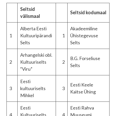
Seltsid
Seltsid kodumaal
välismaal
Alberta Eesti
Akadeemiline
1
Kultuuripärandi
1
Ühistegevuse
Selts
Selts
Arhangelski obl.
B.G. Forseliuse
2
Kultuuriselts
2
Selts
“Viru”
Eesti
Eesti Keele
3
kultuuriselts
3
Kaitse Ühing
Mihkel
Eesti
Eesti Rahva
4
Kultuuriselts
4
Muuseumi