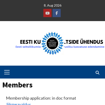
Skip
8. Aug 2026
to
content
Youtube
Facebook
Primary
Menu
Members
Membership application: in doc format
liikmeavaldus