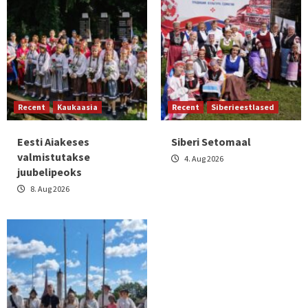
Recent
Kaukaasia
Recent
Siberieestlased
Eesti Aiakeses
Siberi Setomaal
valmistutakse
4. Aug 2026
juubelipeoks
8. Aug 2026