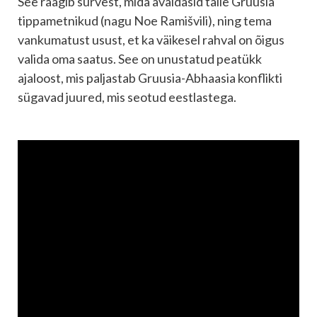
See räägib survest, mida avaldasid talle Gruusia
tippametnikud (nagu Noe Ramišvili), ning tema
vankumatust usust, et ka väikesel rahval on õigus
valida oma saatus. See on unustatud peatükk
ajaloost, mis paljastab Gruusia-Abhaasia konflikti
sügavad juured, mis seotud eestlastega.