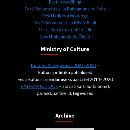
Eesti Kooriühing
Eesti Rahvatantsu- ja Rahvamuusika Selts
Eesti Folkloorinõukogu
Eesti Rahvakunsti ja Käsitöö Liit
Eesti Harrastusteatrite Liit
Eesti Rahvamajade Ühing
Ministry of Culture
Kultuuri Arengukava 2021-2030
–
kultuuripoliitika põhialused
Eesti kultuuri arendamiseks aastatel 2014–2020
RAHVAKULTUUR
– statistika, traditsioonid,
pärand, partnerid, tegevused
Archive