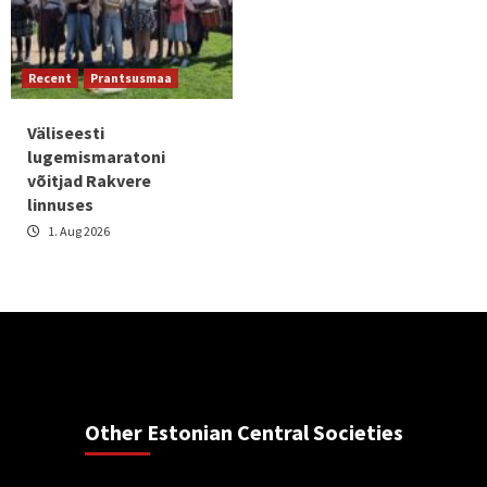
Recent
Prantsusmaa
Väliseesti
lugemismaratoni
võitjad Rakvere
linnuses
1. Aug 2026
Other Estonian Central Societies