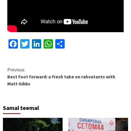
Facebook
Twitter
LinkedIn
WhatsApp
Share
Continue
Previous
Best foot forward: a fresh take on rahvatants with
Reading
Matt Gibbs
Samal teemal