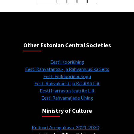
pagination
Other Estonian Central Societies
Eesti Kooriühing
Eesti Rahvatantsu- ja Rahvamuusika Selts
Eesti Folkloorinõukogu
Eesti Rahvakunsti ja Käsitöö Liit
Eesti Harrastusteatrite Liit
Eesti Rahvamajade Ühing
Ministry of Culture
Kultuuri Arengukava 2021-2030
–