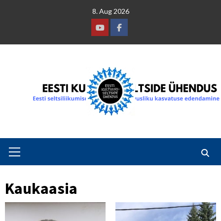
Skip
8. Aug 2026
to
content
Youtube
Facebook
Primary
Menu
Kaukaasia