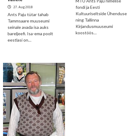
MTÜ Ants Paju nimelise
27. Aug 2018
fondi ja Eesti
Kultuuriseltside Ühenduse
Ants Paju tütar tahab
ning Tallinna
Tammsaare muuseumi
Kirjandusmuuseumi
seinale avada isa auks
koostöös…
bareljeefi. Isa-ema poolt
eestlasi on…