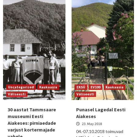
Uncategorized
Kaukaasia
EKSÜ
EV100
Kaukaasia
Väliseesti
Väliseesti
30 aastat Tammsaare
Punasel Lagedal Eesti
muuseumi Eesti
Aiakeses
Aiakeses: pirniaedade
23. May 2018
varjust kortermajade
04.-07.10.2018 toimuvad
vahele