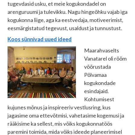
tugevdasid usku, et meie kogukondadel on
arenguruumi ja tulevikku. Nagu hingeõhku vajab iga
kogukonna liige, aga ka eestvedaja, motiveerimist,
eesmärgistatud tegevust, usaldust ja tunnustust.
Koos sünnivad uued ideed
Maarahvaselts
Vanatarel oli rõõm
võõrustada
Põlvamaa
kogukondade
esindajaid.
Kohtumisest
kujunes mõnus ja inspireeriv vestlusring, kus
jagasime oma ettevõtmisi, vahetasime kogemusi ja
rääkisime ka sellest, mis võiks kogukonnatöös
paremini toimida, mida võiks ideede planeerimisel