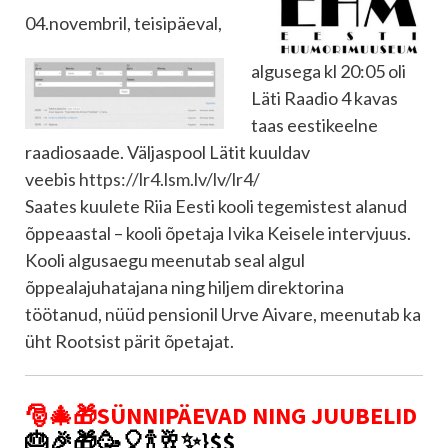
04.novembril, teisipäeval,
algusega kl 20:05 oli
Läti Raadio 4 kavas
taas eestikeelne
raadiosaade. Väljaspool Lätit kuuldav
veebis
https://lr4.lsm.lv/lv/lr4/
Saates kuulete Riia Eesti kooli tegemistest alanud
õppeaastal – kooli õpetaja Ivika Keisele intervjuus.
Kooli algusaegu meenutab seal algul
õppealajuhatajana ning hiljem direktorina
töötanud, nüüd pensionil Urve Aivare, meenutab ka
üht Rootsist pärit õpetajat.
🎅🎄🎁
SÜNNIPÄEVAD NING JUUBELID
🎂🎉🎁🥳🎈🍾🥂✨}$$