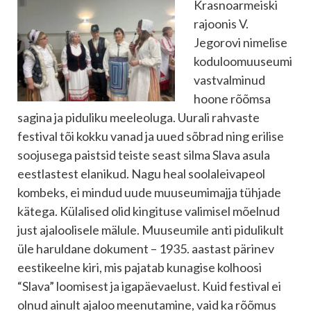
Krasnoarmeiski
rajoonis V.
Jegorovi nimelise
koduloomuuseumi
vastvalminud
hoone rõõmsa
sagina ja piduliku meeleoluga. Uurali rahvaste
festival tõi kokku vanad ja uued sõbrad ning erilise
soojusega paistsid teiste seast silma Slava asula
eestlastest elanikud. Nagu heal soolaleivapeol
kombeks, ei mindud uude muuseumimajja tühjade
kätega. Külalised olid kingituse valimisel mõelnud
just ajaloolisele mälule. Muuseumile anti pidulikult
üle haruldane dokument – 1935. aastast pärinev
eestikeelne kiri, mis pajatab kunagise kolhoosi
“Slava” loomisest ja igapäevaelust. Kuid festival ei
olnud ainult ajaloo meenutamine, vaid ka rõõmus