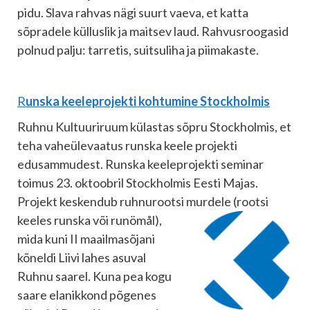
pidu. Slava rahvas nägi suurt vaeva, et katta
sõpradele külluslik ja maitsev laud. Rahvusroogasid
polnud palju: tarretis, suitsuliha ja piimakaste.
R
unska keeleprojekti kohtumine Stockholmis
Ruhnu Kultuuriruum külastas sõpru Stockholmis, et
teha vaheülevaatus runska keele projekti
edusammudest. Runska keeleprojekti seminar
toimus 23. oktoobril Stockholmis Eesti Majas.
Projekt keskendub ruhnurootsi murdele
(rootsi
keeles runska või runömål),
mida kuni II maailmasõjani
kõneldi Liivi lahes asuval
Ruhnu saarel. Kuna pea kogu
saare elanikkond põgenes