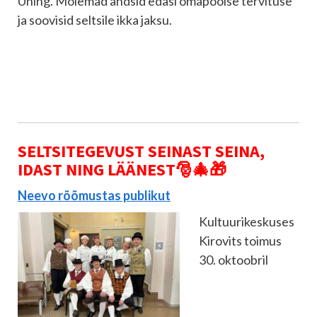
Ühing. Mõlemad andsid edasi omapoolse tervituse
ja soovisid seltsile ikka jaksu.
SELTSITEGEVUST SEINAST SEINA,
IDAST NING LÄÄNEST
🎅🎄🎁
Neevo rõõmustas publikut
Kultuurikeskuses
Kirovits toimus
30. oktoobril