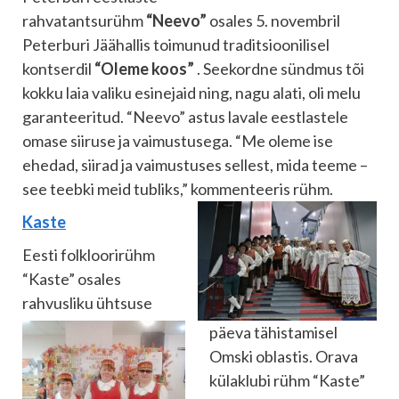
rahvatantsurühm
“Neevo”
osales 5. novembril
Peterburi Jäähallis toimunud traditsioonilisel
kontserdil
“Oleme koos”
. Seekordne sündmus tõi
kokku laia valiku esinejaid ning, nagu alati, oli melu
garanteeritud. “Neevo” astus lavale eestlastele
omase siiruse ja vaimustusega. “Me oleme ise
ehedad, siirad ja vaimustuses sellest, mida teeme –
see teebki meid tubliks,” kommenteeris rühm.
Kaste
Eesti folkloorirühm
“Kaste” osales
rahvusliku ühtsuse
päeva tähistamisel
Omski oblastis. Orava
külaklubi rühm “Kaste”