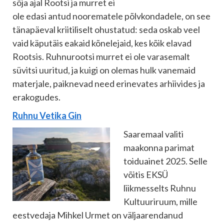
sõja ajal Rootsi ja murret ei
ole edasi antud noorematele põlvkondadele, on see
tänapäeval kriitiliselt ohustatud: seda oskab veel
vaid käputäis eakaid kõnelejaid, kes kõik elavad
Rootsis. Ruhnurootsi murret ei ole varasemalt
süvitsi uuritud, ja kuigi on olemas hulk vanemaid
materjale, paiknevad need erinevates arhiivides ja
erakogudes.
Ruhnu Vetika Gin
Saaremaal valiti
maakonna parimat
toiduainet 2025. Selle
võitis EKSÜ
liikmesselts Ruhnu
Kultuuriruum, mille
eestvedaja Mihkel Urmet on väljaarendanud