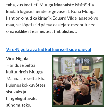
taha, kus imetleti Muuga Maanaiste käsitöid ja
kuulati lugusid nende tegevusest. Kuna Muuga
kant on olnud ka kirjanik Eduard Vilde lapsepõlve
maa, siis lõpetasid päeva osalejate meenutused
oma isiklikest esimestest triibulistest.
Viru-Nigula avatud kultuuriseltside päeval
Viru-Nigula
Hariduse Seltsi
kultuurireis Muuga
Maanaiste seltsi Eha
kujunes kokkuvõttes
sisukaks ja
hingeliigutavaks
sündmuseks.