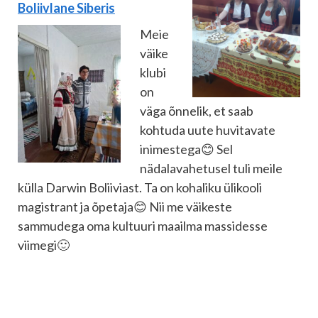
Boliivlane Siberis
Meie
väike
klubi
on
väga õnnelik, et saab
kohtuda uute huvitavate
inimestega😊 Sel
nädalavahetusel tuli meile
külla Darwin Boliiviast. Ta on kohaliku ülikooli
magistrant ja õpetaja😊 Nii me väikeste
sammudega oma kultuuri maailma massidesse
viimegi🙂