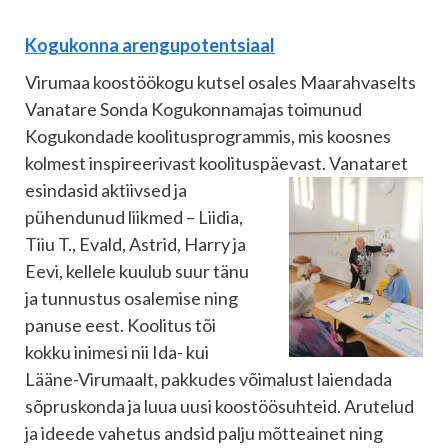
Kogukonna arengupotentsiaal
Virumaa koostöökogu kutsel osales Maarahvaselts
Vanatare Sonda Kogukonnamajas toimunud
Kogukondade koolitusprogrammis, mis koosnes
kolmest inspireerivast koolituspäevast. Vanataret
esindasid
aktiivsed ja
pühendunud liikmed – Liidia,
Tiiu T., Evald, Astrid, Harry ja
Eevi, kellele kuulub suur tänu
ja tunnustus osalemise ning
panuse eest. Koolitus tõi
kokku inimesi nii Ida- kui
Lääne-Virumaalt, pakkudes võimalust laiendada
sõpruskonda ja luua uusi koostöösuhteid. Arutelud
ja ideede vahetus andsid palju mõtteainet ning