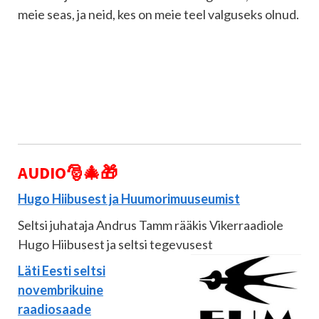
meie seas, ja neid, kes on meie teel valguseks olnud.
AUDIO
🎅🎄🎁
Hugo Hiibusest ja Huumorimuuseumist
Seltsi juhataja Andrus Tamm rääkis Vikerraadiole
Hugo Hiibusest ja seltsi tegevusest
Läti Eesti seltsi
novembrikuine
raadiosaade