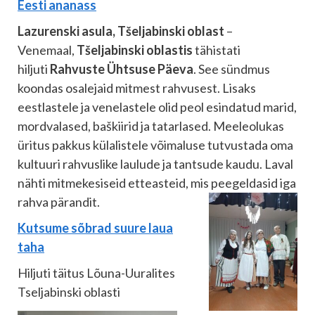
Eesti ananass
Lazurenski asula, Tšeljabinski oblast
–
Venemaal,
Tšeljabinski oblastis
tähistati
hiljuti
Rahvuste Ühtsuse Päeva
. See sündmus
koondas osalejaid mitmest rahvusest. Lisaks
eestlastele ja venelastele olid peol esindatud marid,
mordvalased, baškiirid ja tatarlased. Meeleolukas
üritus pakkus külalistele võimaluse tutvustada oma
kultuuri rahvuslike laulude ja tantsude kaudu. Laval
nähti mitmekesiseid etteasteid, mis peegeldasid iga
rahva pärandit.
Kutsume sõbrad suure laua
taha
Hiljuti täitus Lõuna-Uuralites
Tseljabinski oblasti