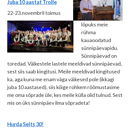
Juba 10 aastat Trolle
22-23.novembril toimus
lõpuks meie
rühma
kauaoodatud
sünnipäevapidu.
Sünnipäevad on
toredad. Väikestele lastele meeldivad sünnipäevad,
sest siis saab kingitusi. Meile meeldivad kingitused
ka, aga kuna me enam väga väikesed pole (ikkagi
juba 10 aastased), siis kõige rohkem rõõmustasime
me oma sõprade üle, kes meile külla olid tulnud. Sest
mis on üks sünnipäev ilma sõpradeta!
Hurda Selts 30!