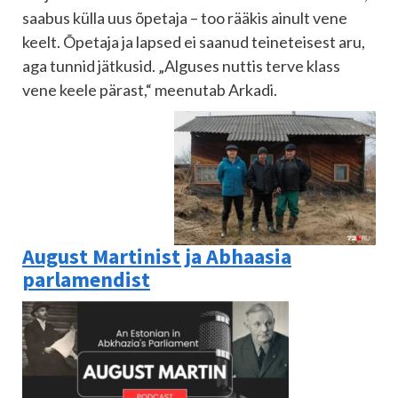
saabus külla uus õpetaja – too rääkis ainult vene
keelt. Õpetaja ja lapsed ei saanud teineteisest aru,
aga tunnid jätkusid. „Alguses nuttis terve klass
vene keele pärast,“ meenutab Arkadi.
August Martinist ja Abhaasia
parlamendist