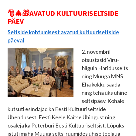
🎅🎄🎁
AVATUD KULTUURISELTSIDE
PÄEV
Seltside kohtumisest avatud kultuuriseltside
päeval
2. novembril
otsustasid Viru-
Nigula Haridusselts
ning Muuga MNS
Eha kokku saada
ning teha üks ühine
seltsipäev. Kohale
kutsuti esindajad ka Eesti Kultuuriseltside
Ühendusest, Eesti Keele Kaitse Ühingust ning
osaleja ka Peterburi Eesti Kultuuriseltsist. Lõpuks
istuti maha Muuga seltsi ruumides ühise teelaua