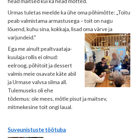
head maitsed kui ka head mõtted.
Urmas tuletas meelde ka ühe oma põhimõtte: „Toitu
peab valmistama armastusega – toit on nagu
lõuend, kuhu sina, kokkaja, lisad oma värve ja
varjundeid.“
Ega me ainult pealtvaataja-
kuulaja rollis ei olnud:
eelroog, põhitoit ja dessert
valmis meie osavate käte abil
ja Urmase valvsa silma all.
Tulemuseks oli ehe
tõdemus: ole mees, mõtle pisut ja maitsev,
mitmekesine toit ongi laual.
Suveunistuste töötuba