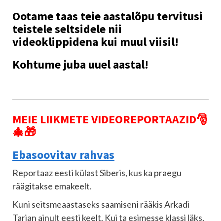
Ootame taas teie aastalõpu tervitusi
teistele seltsidele nii
videoklippidena kui muul viisil!
Kohtume juba uuel aastal!
MEIE LIIKMETE VIDEOREPORTAAZID🎅
🎄🎁
Ebasoovitav rahvas
Reportaaz eesti külast Siberis, kus ka praegu
räägitakse emakeelt.
Kuni seitsmeaastaseks saamiseni rääkis Arkadi
Tarjan ainult eesti keelt. Kui ta esimesse klassi läks,