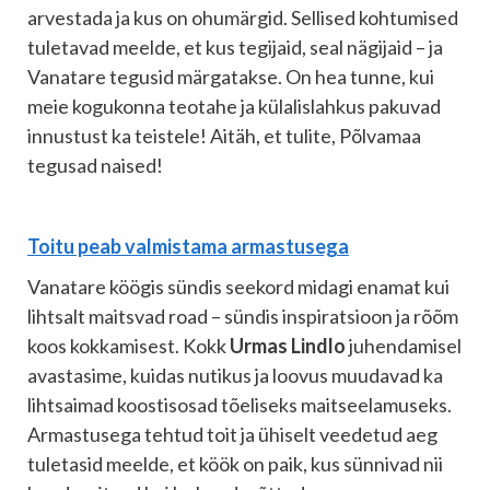
arvestada ja kus on ohumärgid. Sellised kohtumised
tuletavad meelde, et kus tegijaid, seal nägijaid – ja
Vanatare tegusid märgatakse. On hea tunne, kui
meie kogukonna teotahe ja külalislahkus pakuvad
innustust ka teistele! Aitäh, et tulite, Põlvamaa
tegusad naised!
Toitu peab valmistama armastusega
Vanatare köögis sündis seekord midagi enamat kui
lihtsalt maitsvad road – sündis inspiratsioon ja rõõm
koos kokkamisest. Kokk
Urmas Lindlo
juhendamisel
avastasime, kuidas nutikus ja loovus muudavad ka
lihtsaimad koostisosad tõeliseks maitseelamuseks.
Armastusega tehtud toit ja ühiselt veedetud aeg
tuletasid meelde, et köök on paik, kus sünnivad nii