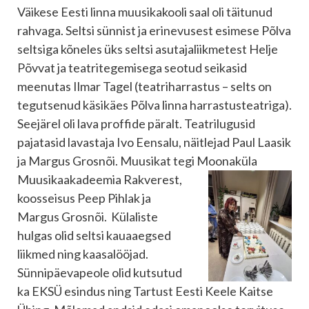
Väikese Eesti linna muusikakooli saal oli täitunud
rahvaga. Seltsi sünnist ja erinevusest esimese Põlva
seltsiga kõneles üks seltsi asutajaliikmetest Helje
Põvvat ja teatritegemisega seotud seikasid
meenutas Ilmar Tagel (teatriharrastus – selts on
tegutsenud käsikäes Põlva linna harrastusteatriga).
Seejärel oli lava proffide päralt. Teatrilugusid
pajatasid lavastaja Ivo Eensalu, näitlejad Paul Laasik
ja Margus Grosnõi. Muusikat tegi Moonaküla
Muusikaakadeemia Rakverest,
koosseisus Peep Pihlak ja
Margus Grosnõi. Külaliste
hulgas olid seltsi kauaaegsed
liikmed ning kaasalööjad.
Sünnipäevapeole olid kutsutud
ka EKSÜ esindus ning Tartust Eesti Keele Kaitse