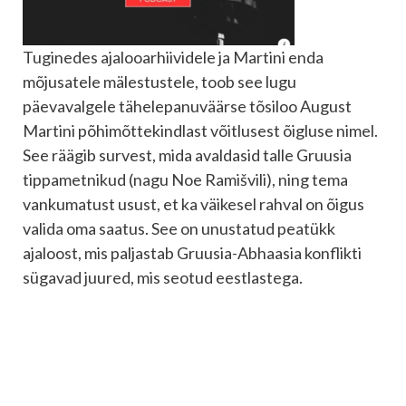
Tuginedes ajalooarhiividele ja Martini enda
mõjusatele mälestustele, toob see lugu
päevavalgele tähelepanuväärse tõsiloo August
Martini põhimõttekindlast võitlusest õigluse nimel.
See räägib survest, mida avaldasid talle Gruusia
tippametnikud (nagu Noe Ramišvili), ning tema
vankumatust usust, et ka väikesel rahval on õigus
valida oma saatus. See on unustatud peatükk
ajaloost, mis paljastab Gruusia-Abhaasia konflikti
sügavad juured, mis seotud eestlastega.