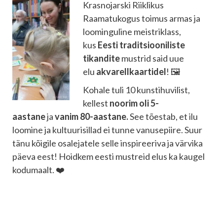
Krasnojarski Riiklikus
Raamatukogus toimus armas ja
loominguline meistriklass,
kus
Eesti traditsiooniliste
tikandite
mustrid said uue
elu
akvarellkaartidel
! 🖼️
Kohale tuli 10 kunstihuvilist,
kellest
noorim oli 5-
aastane
ja
vanim 80-aastane.
See tõestab, et ilu
loomine ja kultuurisillad ei tunne vanusepiire. Suur
tänu kõigile osalejatele selle inspireeriva ja värvika
päeva eest! Hoidkem eesti mustreid elus ka kaugel
kodumaalt. ❤️