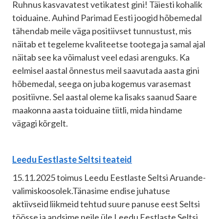
Ruhnus kasvavatest vetikatest gini! Täiesti kohalik
toiduaine. Auhind Parimad Eesti joogid hõbemedal
tähendab meile väga positiivset tunnustust, mis
näitab et tegeleme kvaliteetse tootega ja samal ajal
näitab see ka võimalust veel edasi arenguks. Ka
eelmisel aastal õnnestus meil saavutada aasta gini
hõbemedal, seega on juba kogemus varasemast
positiivne. Sel aastal oleme ka lisaks saanud Saare
maakonna aasta toiduaine tiitli, mida hindame
vägagi kõrgelt.
Leedu Eestlaste Seltsi teateid
15.11.2025 toimus Leedu Eestlaste Seltsi Aruande-
valimiskoosolek.Tänasime endise juhatuse
aktiivseid liikmeid tehtud suure panuse eest Seltsi
töösse ja andsime neile üle Leedu Eestlaste Seltsi