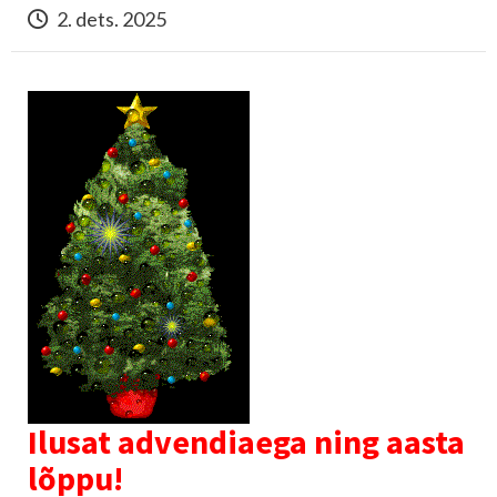
2. dets. 2025
Ilusat advendiaega ning aasta
lõppu!