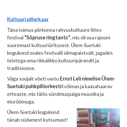
Kultuuri pillerkaar
Täna toimus piirkonna rahvuskultuure liitev
festival
“Sõpruse ringtants”
, mis oli osa rajooni
suuremast kultuuriüritusest. Ülem-Suetuki
kogukond osales festivalil silmapaistvalt, jagades
teistega oma rikkalikku kultuuripärandit ja
traditsioone.
Väga soojalt võeti vastu
Ernst Leli nimelise Ülem-
Suetuki puhkpilliorkestri
võimas ja kaasahaarav
etteaste, mis täitis sündmuspaiga muusika ja
elurõõmuga.
Ülem-Suetuki kogukond
tänab südamest kutsumast!