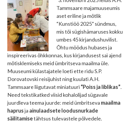
3. novembril 2025 leidis A.H.
Tammsaare majamuuseumis
aset eriline ja mõtlik
“Kunstiöö 2025” sündmus,
mis tõi sügishämaruses kokku
umbes 45 kirjandushuvilist.
Õhtu möödus hubases ja
inspireerivas õhkkonnas, kus kirjandusest sai ajend
mõtisklemiseks meid ümbritseva maailma üle.
Muuseumi külastajatele loeti ette ridu S.P.
Dorovatovski reisijuhist ning kuulati A.H.
Tammsaare liigutavat miniatuuri
“Poiss ja liblikas”
.
Need tekstikatked viisid kohalolijad sügavale
juurdleva teema juurde: meid ümbritseva
maailma
haprus
ja
ainulaadsete loodusnurkade
säilitamise
tähtsus tulevastele põlvedele.