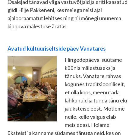
Osalejad tänavad väga vastuvõtjaid ja eriti kaasatud
giidi Hilje Pakkeneni, kes meiega reisi ajal
ajalooraamatut lehitses ning nii mõnegi ununema
kippuva mälestuse äratas.
Avatud kultuuriseltside päev Vanatares
Hingedepäeval süütame
küünla mälestuseks ja
tänuks. Vanatare rahvas
kogunes traditsiooniliselt,
et olla koos, meenutada
lahkunuid ja tunda tänu elu
ja üksteise eest. Mõtleme
neile, kelle valgus elab
meis edasi. Hoiame
üksteist ja kanname südames tänuga neid, kes on