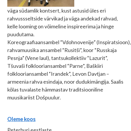
väga südamlik kontsert, kust astusid üles eri
rahvussseltside värvikad ja väga andekad rahvad,
kelle looming on võimeline inspireerima ja hinge
puudutama.
Koreograafiaansambel “Vdohnovenije” (Inspiratsioon),
rahvamuusika ansambel “Rusitši”, koor “Russkaja
Pesnja” (Vene laul), tantsukollektiiv “Lazurit”,
Tšuvaši folklooriansambel “Parne”, Baškiiri
folklooriansambel “Irandek”, Levon Davtjan –
armeenia rahva esindaja, noor dudukimängija. Saalis
kõlas tuvalaste hämmastav traditsiooniline
muusikariist Došpuulur.
Oleme koos
Peterburi eestlaste