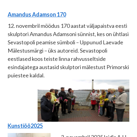
Amandus Adamson 170
12. novembril möödus 170 aastat väljapaistva eesti
skulptori Amandus Adamsoni sünnist, kes on ühtlasi
Sevastopoli peamise sümboli – Uppunud Laevade
Mälestusmärgi – üks autoreid. Sevastopoli
eestlased koos teiste linna rahvusseltside
esindajatega austasid skulptori mälestust Primorski
puiestee kaldal.
Kunstiöö2025