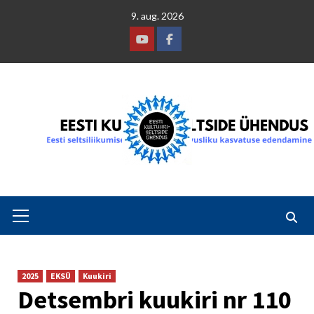
Skip
9. aug. 2026
to
content
Youtube
Facebook
Primary
Menu
2025
EKSÜ
Kuukiri
Detsembri kuukiri nr 110