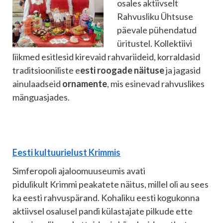
osales aktiivselt
Rahvusliku Ühtsuse
päevale pühendatud
üritustel. Kollektiivi
liikmed esitlesid kirevaid rahvariideid, korraldasid
traditsiooniliste e
esti roogade näituse
ja jagasid
ainulaadseid
ornamente
, mis esinevad rahvuslikes
mänguasjades.
Eesti kultuurielust Krimmis
Simferopoli ajaloomuuseumis avati
pidulikult Krimmi peakatete näitus, millel oli au sees
ka eesti rahvuspärand. Kohaliku eesti kogukonna
aktiivsel osalusel pandi külastajate pilkude ette