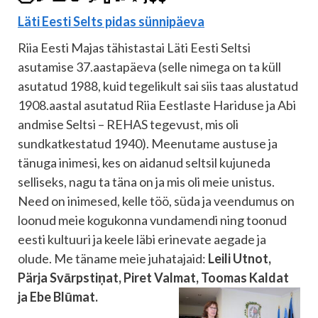
Läti Eesti Selts pidas sünnipäeva
Riia Eesti Majas tähistastai Läti Eesti Seltsi
asutamise 37.aastapäeva (selle nimega on ta küll
asutatud 1988, kuid tegelikult sai siis taas alustatud
1908.aastal asutatud Riia Eestlaste Hariduse ja Abi
andmise Seltsi – REHAS tegevust, mis oli
sundkatkestatud 1940). Meenutame austuse ja
tänuga inimesi, kes on aidanud seltsil kujuneda
selliseks, nagu ta täna on ja mis oli meie unistus.
Need on inimesed, kelle töö, süda ja veendumus on
loonud meie kogukonna vundamendi ning toonud
eesti kultuuri ja keele läbi erinevate aegade ja
olude. Me täname meie juhatajaid:
Leili Utnot,
Pärja Svārpstiņat, Piret Valmat, Toomas Kaldat
ja Ebe Blūmat.