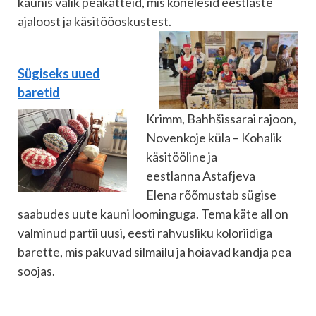
kaunis valik peakatteid, mis kõnelesid eestlaste
ajaloost ja käsitööoskustest.
Sügiseks uued
baretid
Krimm, Bahhšissarai rajoon,
Novenkoje küla – Kohalik
käsitööline ja
eestlanna Astafjeva
Elena rõõmustab sügise
saabudes uute kauni loominguga. Tema käte all on
valminud partii uusi, eesti rahvusliku koloriidiga
barette, mis pakuvad silmailu ja hoiavad kandja pea
soojas.