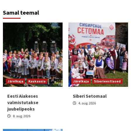
Samal teemal
Järelkaja
Kaukaasia
Järelkaja
Siberieestlased
Eesti Aiakeses
Siberi Setomaal
valmistutakse
4. aug. 2026
juubelipeoks
8. aug. 2026