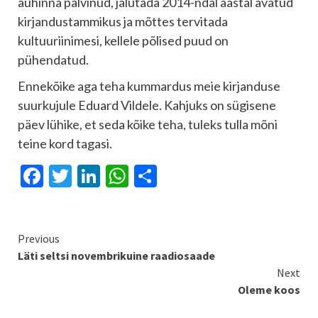
auhinna pälvinud, jalutada 2014-ndal aastal avatud
kirjandustammikus ja mõttes tervitada
kultuuriinimesi, kellele põlised puud on
pühendatud.
Ennekõike aga teha kummardus meie kirjanduse
suurkujule Eduard Vildele. Kahjuks on sügisene
päev lühike, et seda kõike teha, tuleks tulla mõni
teine kord tagasi.
Facebook
Twitter
LinkedIn
WhatsApp
Share
Continue
Previous
Läti seltsi novembrikuine raadiosaade
Reading
Next
Oleme koos