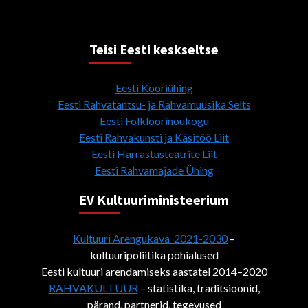
Teisi Eesti keskseltse
Eesti Kooriühing
Eesti Rahvatantsu- ja Rahvamuusika Selts
Eesti Folkloorinõukogu
Eesti Rahvakunsti ja Käsitöö Liit
Eesti Harrastusteatrite Liit
Eesti Rahvamajade Ühing
EV Kultuuriministeerium
Kultuuri Arengukava 2021-2030
–
kultuuripoliitika põhialused
Eesti kultuuri arendamiseks aastatel 2014–2020
RAHVAKULTUUR
– statistika, traditsioonid,
pärand, partnerid, tegevused