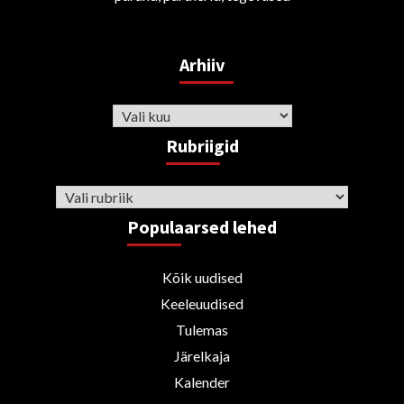
Arhiiv
Arhiiv
Rubriigid
Rubriigid
Populaarsed lehed
Kõik uudised
Keeleuudised
Tulemas
Järelkaja
Kalender