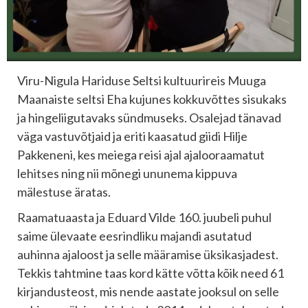
Viru-Nigula Hariduse Seltsi kultuurireis Muuga
Maanaiste seltsi Eha kujunes kokkuvõttes sisukaks
ja hingeliigutavaks sündmuseks. Osalejad tänavad
väga vastuvõtjaid ja eriti kaasatud giidi Hilje
Pakkeneni, kes meiega reisi ajal ajalooraamatut
lehitses ning nii mõnegi ununema kippuva
mälestuse äratas.
Raamatuaasta ja Eduard Vilde 160. juubeli puhul
saime ülevaate eesrindliku majandi asutatud
auhinna ajaloost ja selle määramise üksikasjadest.
Tekkis tahtmine taas kord kätte võtta kõik need 61
kirjandusteost, mis nende aastate jooksul on selle