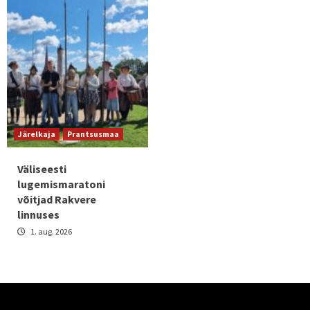
Järelkaja
Prantsusmaa
Väliseesti
lugemismaratoni
võitjad Rakvere
linnuses
1. aug. 2026