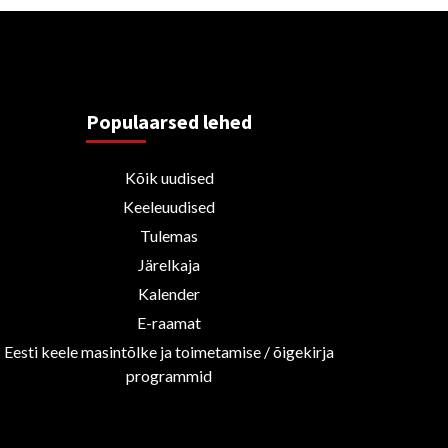
Populaarsed lehed
Kõik uudised
Keeleuudised
Tulemas
Järelkaja
Kalender
E-raamat
Eesti keele masintõlke ja toimetamise / õigekirja
programmid