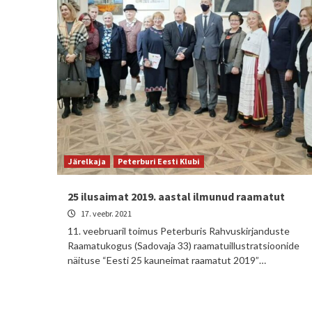
Järelkaja
Peterburi Eesti Klubi
25 ilusaimat 2019. aastal ilmunud raamatut
17. veebr. 2021
11. veebruaril toimus Peterburis Rahvuskirjanduste
Raamatukogus (Sadovaja 33) raamatuillustratsioonide
näituse “Eesti 25 kauneimat raamatut 2019”…