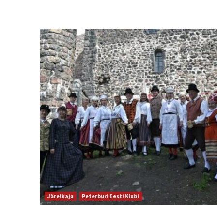
Järelkaja
Peterburi Eesti Klubi