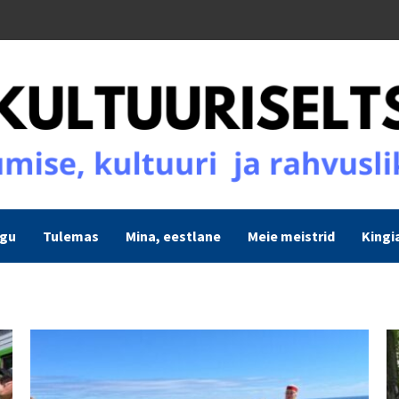
ogu
Tulemas
Mina, eestlane
Meie meistrid
Kingi