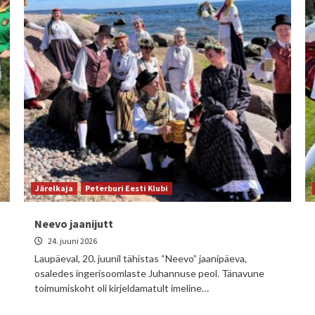
Järelkaja
Peterburi Eesti Klubi
Neevo jaanijutt
24. juuni 2026
Laupäeval, 20. juunil tähistas “Neevo” jaanipäeva,
osaledes ingerisoomlaste Juhannuse peol. Tänavune
toimumiskoht oli kirjeldamatult imeline…