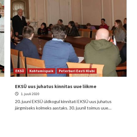
EKSÜ
Kohtumispaik
Peterburi Eesti Klubi
EKSÜ uus juhatus kinnitas uue liikme
1. juuli 2020
20. juuni EKSÜ üldkogul kinnitati EKSÜ uus juhatus
järgmiseks kolmeks aastaks. 30. juunil toimus uue…