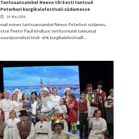
Tantsuansambel Neevo tõi Eesti tantsud
Peterburi kurgikalafestivali südamesse
14. Mai 2026
mail esines tantsuansambel Neevo Peterburi südames,
otse Peetri-Pauli kindluse territooriumil toimunud
suurejoonelisel tindi- ehk kurgikalafestivalil…