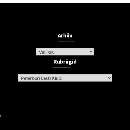
Arhiiv
Arhiiv
Rubriigid
Rubriigid
a