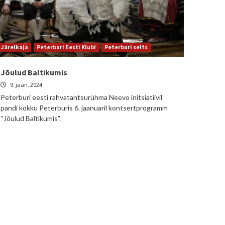
Järelkaja
Peterburi Eesti Klubi
Peterburi selts
Jõulud Baltikumis
9. jaan. 2024
Peterburi eesti rahvatantsurühma Neevo initsiatiivil
pandi kokku Peterburis 6. jaanuaril kontsertprogramm
“Jõulud Baltikumis”.