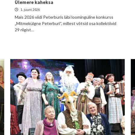
Ülemere kaheksa
1. juuni 2026
Mais 2026 viidi Peterburis läbi loominguline konkurss
„Mitmekülgne Peterburi“, millest võtsid osa kollektiivid
29 riigist…