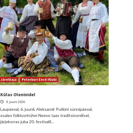
Järelkaja
Peterburi Eesti Klubi
Külas Oleninidel
9. juuni 2026
Laupäeval, 6. juunil, Aleksandr Puškini sünnipäeval,
osales folkloorirühm Neevo taas traditsioonilisel,
järjekorras juba 20. festivalil…