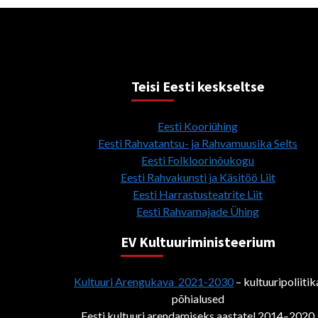
Teisi Eesti keskseltse
Eesti Kooriühing
Eesti Rahvatantsu- ja Rahvamuusika Selts
Eesti Folkloorinõukogu
Eesti Rahvakunsti ja Käsitöö Liit
Eesti Harrastusteatrite Liit
Eesti Rahvamajade Ühing
EV Kultuuriministeerium
Kultuuri Arengukava 2021-2030
– kultuuripoliitik
põhialused
Eesti kultuuri arendamiseks aastatel 2014–2020