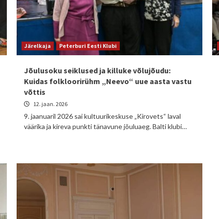
Järelkaja
Peterburi Eesti Klubi
Jõulusoku seiklused ja killuke võlujõudu:
Kuidas folkloorirühm „Neevo“ uue aasta vastu
võttis
12. jaan. 2026
9. jaanuaril 2026 sai kultuurikeskuse „Kirovets“ laval
väärika ja kireva punkti tänavune jõuluaeg. Balti klubi…