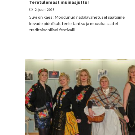
Teretulemast muinasjuttu!
2. juuni 2026
Suvi on käes! Möödunud nädalavahetusel saatsime
kevade pidulikult teele tantsu ja muusika saatel
traditsioonilisel festivalil…