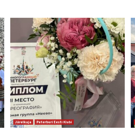
Järelkaja
Peterburi Eesti Klubi