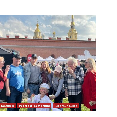
Järelkaja
Peterburi Eesti Klubi
Peterburi Selts