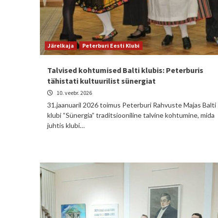
Järelkaja
Peterburi Eesti Klubi
Talvised kohtumised Balti klubis: Peterburis
tähistati kultuurilist sünergiat
10. veebr. 2026
31.jaanuaril 2026 toimus Peterburi Rahvuste Majas Balti
klubi “Sünergia” traditsiooniline talvine kohtumine, mida
juhtis klubi…