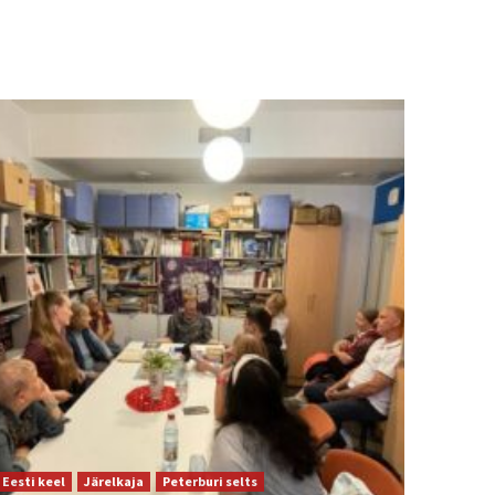
Eesti keel
Järelkaja
Peterburi selts