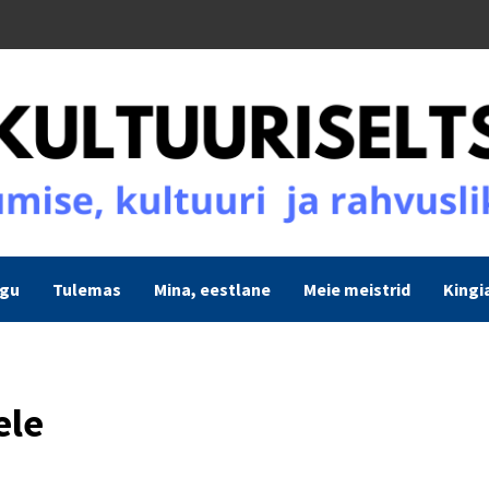
ogu
Tulemas
Mina, eestlane
Meie meistrid
Kingi
ele