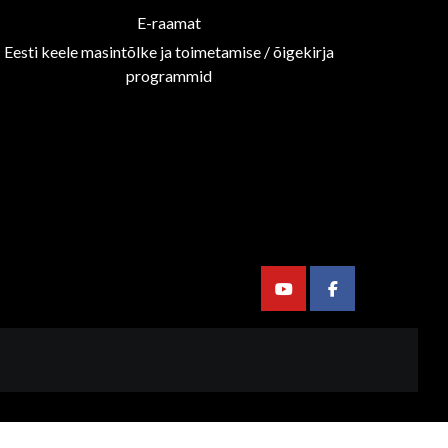
E-raamat
Eesti keele masintõlke ja toimetamise / õigekirja
programmid
Youtube
Facebook