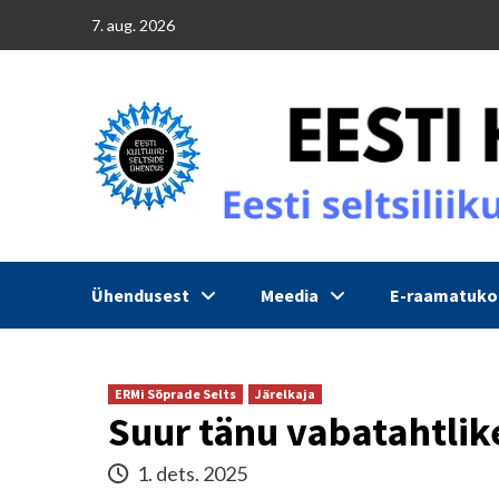
Skip
7. aug. 2026
to
content
Ühendusest
Meedia
E-raamatuk
ERMi Sõprade Selts
Järelkaja
Suur tänu vabatahtlik
1. dets. 2025