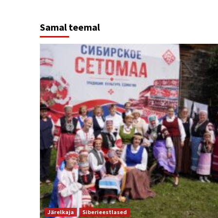
Samal teemal
Järelkaja
Siberieestlased