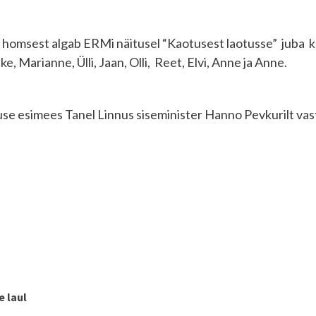
llel homsest algab ERMi näitusel “Kaotusest laotusse” juba
ike, Marianne, Ülli, Jaan, Olli, Reet, Elvi, Anne ja Anne.
tuse esimees Tanel Linnus siseminister Hanno Pevkurilt vas
e laul