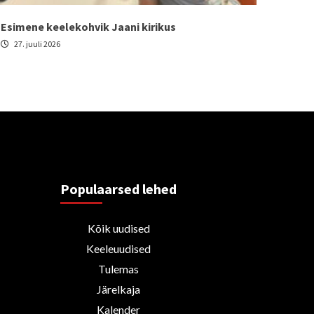
Esimene keelekohvik Jaani kirikus
27. juuli 2026
Populaarsed lehed
Kõik uudised
Keeleuudised
Tulemas
Järelkaja
Kalender