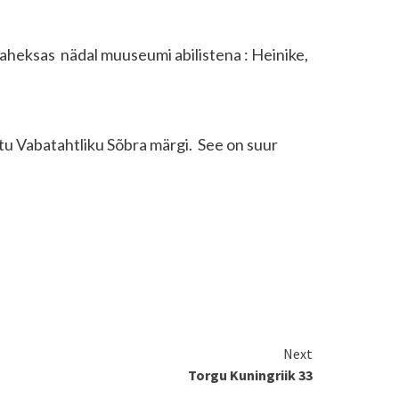
 kaheksas nädal muuseumi abilistena : Heinike,
tu Vabatahtliku Sõbra märgi. See on suur
Next
Torgu Kuningriik 33