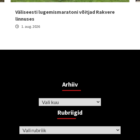
Väliseesti lugemismaratoni võitjad Rakvere
linnuses
1. aug. 2026
Arhiiv
Arhiiv
Rubriigid
Rubriigid