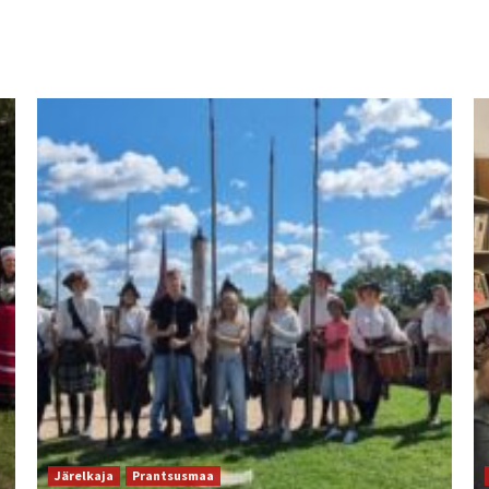
Järelkaja
Prantsusmaa