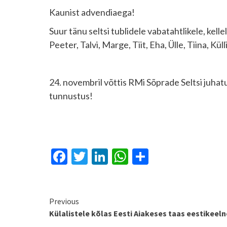
Kaunist advendiaega!
Suur tänu seltsi tublidele vabatahtlikele, ke
Peeter, Talvi, Marge, Tiit, Eha, Ülle, Tiina, Küll
24. novembril võttis RMi Sõprade Seltsi juha
tunnustus!
Facebook
Twitter
LinkedIn
WhatsApp
Share
Continue
Previous
Külalistele kõlas Eesti Aiakeses taas eestikeeln
Reading