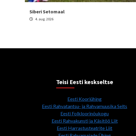
Siberi Setomaal
4. aug. 2026
Teisi Eesti keskseltse
Eesti Kooriühing
Eesti Rahvatantsu- ja Rahvamuusika Selts
Eesti Folkloorinõukogu
Eesti Rahvakunsti ja Käsitöö Liit
Eesti Harrastusteatrite Liit
Eesti Rahvamajade Ühing