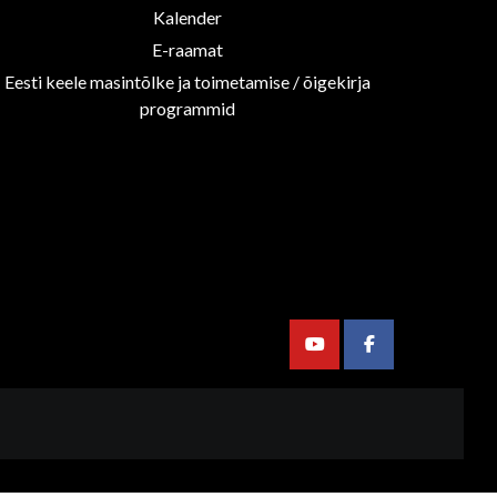
Kalender
E-raamat
Eesti keele masintõlke ja toimetamise / õigekirja
programmid
Youtube
Facebook