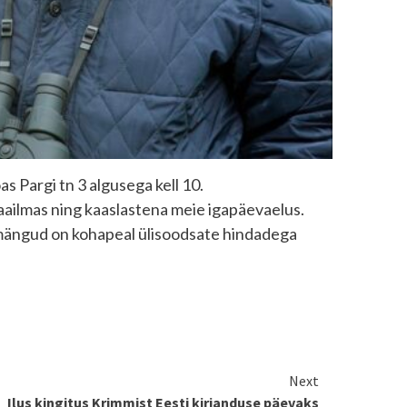
rgi tn 3 algusega kell 10.
aailmas ning kaaslastena meie igapäevaelus.
 -mängud on kohapeal ülisoodsate hindadega
Next
Ilus kingitus Krimmist Eesti kirjanduse päevaks