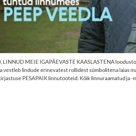
 LINNUD MEIE IGAPÄEVASTE KAASLASTENA loodustoas Pa
estleb lindude erinevatest rollidest sümbolitena laias m
 kirjastuse PESAPAIK linnutooteid. Kõik linnuraamatud ja