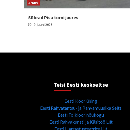
Arhiiv
Sõbrad Pisa torni juures
9. juuni 2026
Teisi Eesti keskseltse
Eesti Kooriühing
Eesti Rahvatantsu- ja Rahvamuusika Selts
Eesti Folkloorinõukogu
Eesti Rahvakunsti ja Käsitöö Liit
Eesti Harrastusteatrite Liit