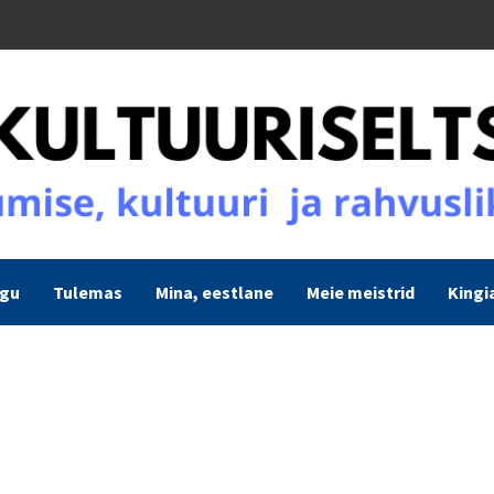
ogu
Tulemas
Mina, eestlane
Meie meistrid
Kingi