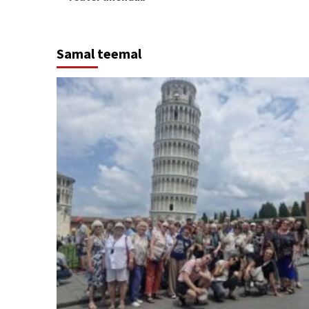
Reading
Samal teemal