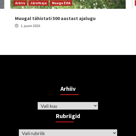
Arhiiv
Järelkaja
Muuga EHA
Muugal tähistati 500 aastast ajalugu
1. juuni 2026
Arhiiv
Arhiiv
Rubriigid
Rubriigid