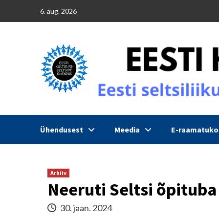
Skip
6. aug. 2026
to
content
Ühendusest
Meedia
E-raamatuk
Arhiiv
Neeruti Seltsi õpituba
30. jaan. 2024