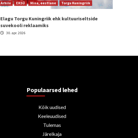
Arhiiv
EKSÜ
Mina, eestlane
Torgu Kuningriik
Elagu Torgu Kuningriik ehk kultuuriseltside
suvekooli reklaamiks
30. apr. 2026
Populaarsed lehed
Kõik uudised
Keeleuudised
Tulemas
Järelkaja