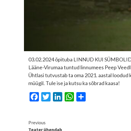
03.02.2024 õpituba LINNUD KUI SÜMBOLID,
Lääne-Virumaa tuntud linnumees Peep Veedla v
Ühtlasi tutvustab ta oma 2021. aastal loodud
müügil. Tule ise ja kutsu ka sõbrad kaasa!
Facebook
Twitter
LinkedIn
WhatsApp
Share
Continue
Previous
Teater ühendab