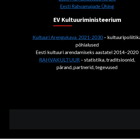
Eesti Rahvamajade Ühing
EV Kultuuriministeerium
Kultuuri Arengukava 2021-2030
– kultuuripoliitik
põhialused
Eesti kultuuri arendamiseks aastatel 2014–2020
RAHVAKULTUUR
– statistika, traditsioonid,
pärand, partnerid, tegevused