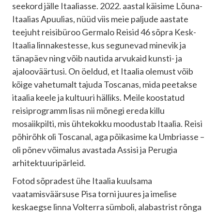
seekord jälle Itaaliasse. 2022. aastal käisime Lõuna-
Itaalias Apuulias, nüüd viis meie paljude aastate
teejuht reisibüroo Germalo Reisid 46 sõpra Kesk-
Itaalia linnakestesse, kus segunevad minevik ja
tänapäev ning võib nautida arvukaid kunsti- ja
ajalooväärtusi. On öeldud, et Itaalia olemust võib
kõige vahetumalt tajuda Toscanas, mida peetakse
itaalia keele ja kultuuri hälliks. Meile koostatud
reisiprogramm lisas nii mõnegi ereda killu
mosaiikpilti, mis ühtekokku moodustab Itaalia. Reisi
põhirõhk oli Toscanal, aga põikasime ka Umbriasse –
oli põnev võimalus avastada Assisi ja Perugia
arhitektuuripärleid.
Fotod sõpradest ühe Itaalia kuulsama
vaatamisväärsuse Pisa torni juures ja imelise
keskaegse linna Volterra sümboli, alabastrist rõnga