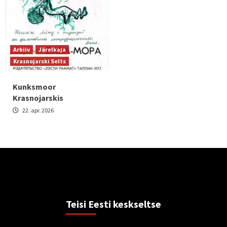
Arhiiv
Järelkaja
Krasnojarski Selts
Kunksmoor
Krasnojarskis
22. apr. 2026
Teisi Eesti keskseltse