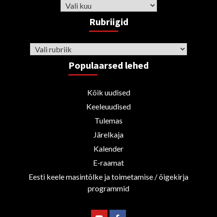
Arhiiv
Rubriigid
Rubriigid
Populaarsed lehed
Kõik uudised
Keeleuudised
Tulemas
Järelkaja
Kalender
E-raamat
Eesti keele masintõlke ja toimetamise / õigekirja
programmid