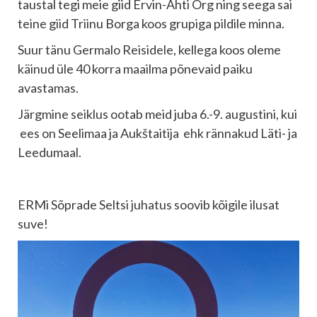
taustal tegi meie giid Ervin-Ahti Org ning seega sai
teine giid Triinu Borga koos grupiga pildile minna.
Suur tänu Germalo Reisidele, kellega koos oleme
käinud üle 40 korra maailma põnevaid paiku
avastamas.
Järgmine seiklus ootab meid juba 6.-9. augustini, kui
ees on
Seelimaa ja Aukštaitija ehk rännakud Läti- ja
Leedumaal.
ERMi Sõprade Seltsi juhatus
soovib kõigile ilusat
suve!