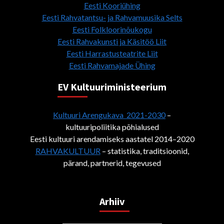
Eesti Kooriühing
Eesti Rahvatantsu- ja Rahvamuusika Selts
Eesti Folkloorinõukogu
Eesti Rahvakunsti ja Käsitöö Liit
Eesti Harrastusteatrite Liit
Eesti Rahvamajade Ühing
EV Kultuuriministeerium
Kultuuri Arengukava 2021-2030
–
kultuuripoliitika põhialused
Eesti kultuuri arendamiseks aastatel 2014–2020
RAHVAKULTUUR
– statistika, traditsioonid,
pärand, partnerid, tegevused
Arhiiv