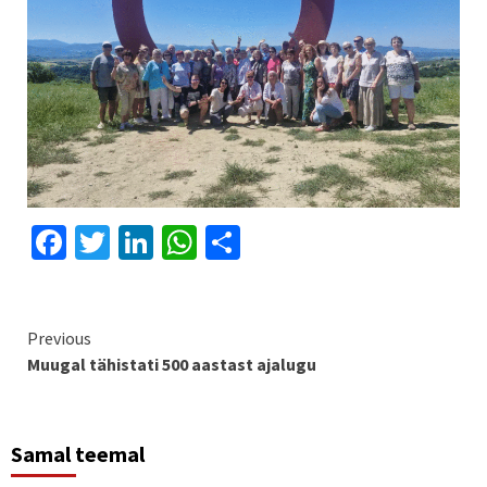
Facebook
Twitter
LinkedIn
WhatsApp
Share
Continue
Previous
Muugal tähistati 500 aastast ajalugu
Reading
Samal teemal