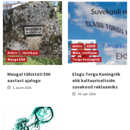
Arhiiv
EKSÜ
Arhiiv
Järelkaja
Mina, eestlane
Muuga EHA
Torgu Kuningriik
Muugal tähistati 500
Elagu Torgu Kuningriik
aastast ajalugu
ehk kultuuriseltside
suvekooli reklaamiks
1. juuni 2026
30. apr. 2026