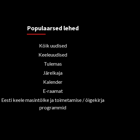
Populaarsed lehed
Kõik uudised
Keeleuudised
Tulemas
Järelkaja
Kalender
E-raamat
Eesti keele masintõlke ja toimetamise / õigekirja
programmid