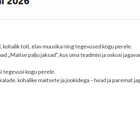
, kohalik toit, elav muusika ning tegevused kogu perele.
ad „Maitse palju jaksad“, kus oma teadmisi ja oskusi jagava
i tegevusi kogu perele.
 kalade, kohalike maitsete ja jookidega – head ja paremat jag