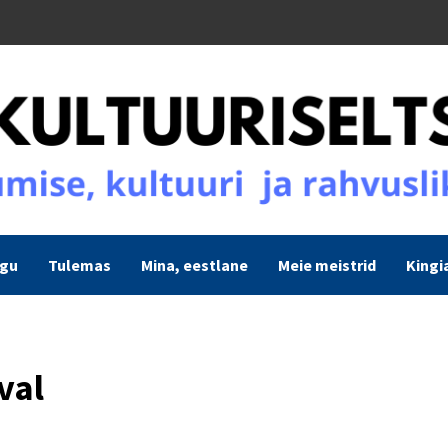
ogu
Tulemas
Mina, eestlane
Meie meistrid
Kingi
val