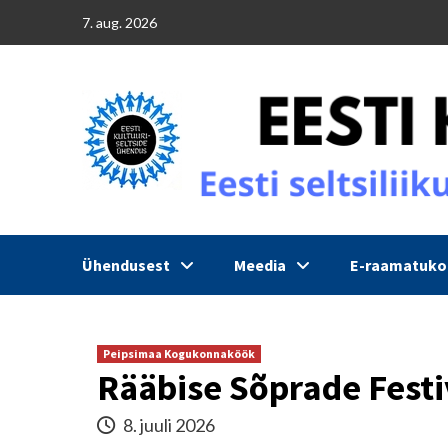
Skip
7. aug. 2026
to
content
Ühendusest
Meedia
E-raamatuk
Peipsimaa Kogukonnaköök
Rääbise Sõprade Festi
8. juuli 2026