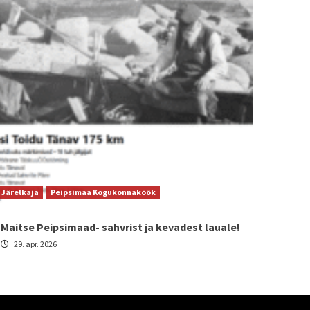
Järelkaja
Peipsimaa Kogukonnaköök
Maitse Peipsimaad- sahvrist ja kevadest lauale!
29. apr. 2026