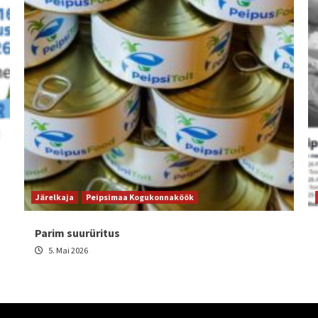
Järelkaja
Peipsimaa Kogukonnaköök
Parim suurüritus
5. Mai 2026