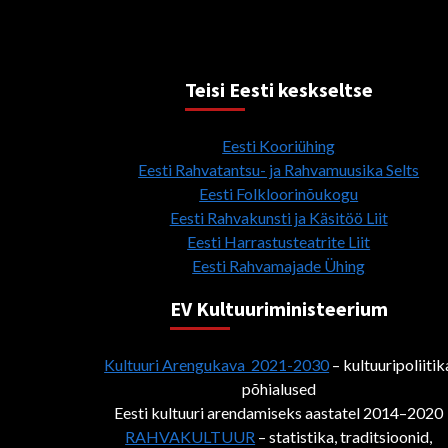
Teisi Eesti keskseltse
Eesti Kooriühing
Eesti Rahvatantsu- ja Rahvamuusika Selts
Eesti Folkloorinõukogu
Eesti Rahvakunsti ja Käsitöö Liit
Eesti Harrastusteatrite Liit
Eesti Rahvamajade Ühing
EV Kultuuriministeerium
Kultuuri Arengukava 2021-2030
– kultuuripoliitik
põhialused
Eesti kultuuri arendamiseks aastatel 2014–2020
RAHVAKULTUUR
– statistika, traditsioonid,