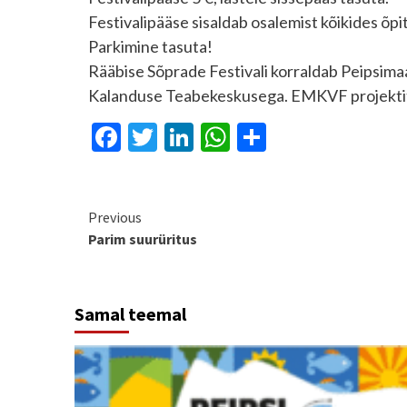
Festivalipääse sisaldab osalemist kõikides õp
Parkimine tasuta!
Rääbise Sõprade Festivali korraldab Peipsim
Kalanduse Teabekeskusega. EMKVF projektito
Facebook
Twitter
LinkedIn
WhatsApp
Share
Continue
Previous
Parim suurüritus
Reading
Samal teemal