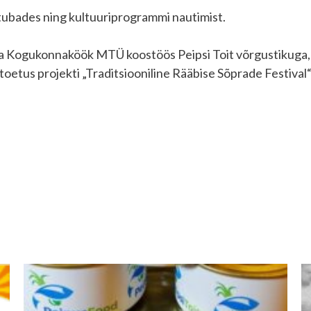
itubades ning kultuuriprogrammi nautimist.
aa Kogukonnaköök MTÜ koostöös Peipsi Toit võrgustikuga,
etus projekti „Traditsiooniline Rääbise Sõprade Festiv