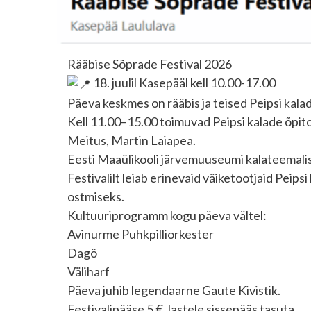
Rääbise Sõprade Festival 2026
18. juulil Kasepääl kell 10.00-17.00
Päeva keskmes on rääbis ja teised Peipsi kalad
Kell 11.00–15.00 toimuvad Peipsi kalade õpito
Meitus, Martin Laiapea.
Eesti Maaülikooli järvemuuseumi kalateemalis
Festivalilt leiab erinevaid väiketootjaid Peipsi
ostmiseks.
Kultuuriprogramm kogu päeva vältel:
Avinurme Puhkpilliorkester
Dagö
Väliharf
Päeva juhib legendaarne Gaute Kivistik.
Festivalipääse 5 €, lastele sissepääs tasuta.