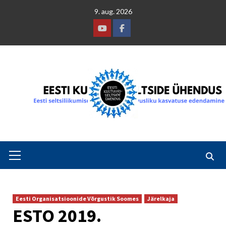
Skip
9. aug. 2026
to
content
Youtube
Facebook
Primary
Menu
Eesti Organisatsioonide Võrgustik Soomes
Järelkaja
ESTO 2019.