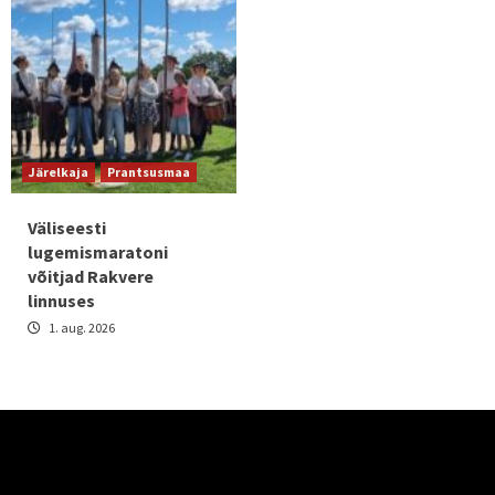
Järelkaja
Prantsusmaa
Väliseesti
lugemismaratoni
võitjad Rakvere
linnuses
1. aug. 2026