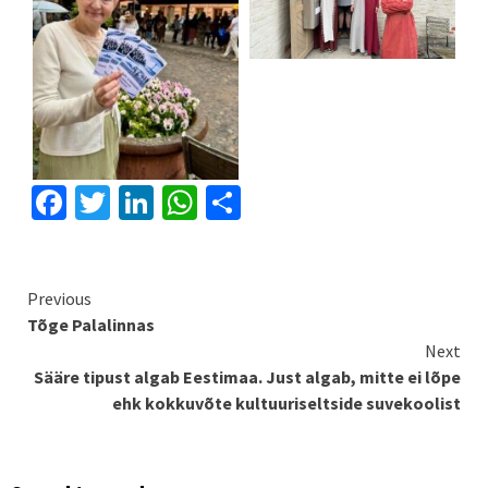
Facebook
Twitter
LinkedIn
WhatsApp
Share
Continue
Previous
Tõge Palalinnas
Reading
Next
Sääre tipust algab Eestimaa. Just algab, mitte ei lõpe
ehk kokkuvõte kultuuriseltside suvekoolist