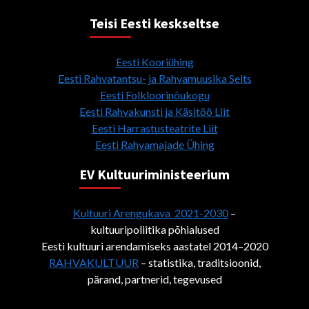
Teisi Eesti keskseltse
Eesti Kooriühing
Eesti Rahvatantsu- ja Rahvamuusika Selts
Eesti Folkloorinõukogu
Eesti Rahvakunsti ja Käsitöö Liit
Eesti Harrastusteatrite Liit
Eesti Rahvamajade Ühing
EV Kultuuriministeerium
Kultuuri Arengukava 2021-2030
–
kultuuripoliitika põhialused
Eesti kultuuri arendamiseks aastatel 2014–2020
RAHVAKULTUUR
– statistika, traditsioonid,
pärand, partnerid, tegevused