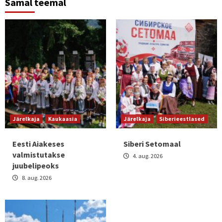
Samal teemal
Järelkaja
Kaukaasia
Järelkaja
Siberieestlased
Eesti Aiakeses
Siberi Setomaal
valmistutakse
4. aug. 2026
juubelipeoks
8. aug. 2026