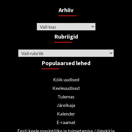
Arhiiv
Arhiiv
Rubriigid
Rubriigid
Populaarsed lehed
Kõik uudised
Keeleuudised
Tulemas
Järelkaja
Kalender
E-raamat
Eesti keele masintõlke ja toimetamise / õigekirja