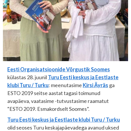
Eesti Organisatsioonide Võrgustik Soomes
külastas 28. juunil
Turu Eesti keskus ja Eestlaste
klubi Turu / Turku
: meenutasime
Kirsi Äyräs
ga
ESTO 2019 seitse aastat tagasi toimunud
avapäeva, vaatasime -tutvustasime raamatut
“ESTO 2019. Esmakordselt Soomes”.
Turu Eesti keskus ja Eestlaste klubi Turu / Turku
olid seoses Turu keskajapäevadega avanud uksed