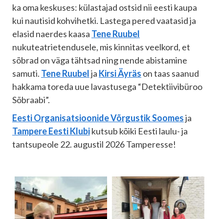
ka oma keskuses: külastajad ostsid nii eesti kaupa
kui nautisid kohvihetki. Lastega pered vaatasid ja
elasid naerdes kaasa
Tene Ruubel
nukuteatrietendusele, mis kinnitas veelkord, et
sõbrad on väga tähtsad ning nende abistamine
samuti.
Tene Ruubel
ja
Kirsi Äyräs
on taas saanud
hakkama toreda uue lavastusega “Detektiivibüroo
Sõbraabi”.
Eesti Organisatsioonide Võrgustik Soomes
ja
Tampere Eesti Klubi
kutsub kõiki Eesti laulu- ja
tantsupeole 22. augustil 2026 Tamperesse!