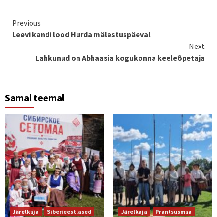
Continue
Previous
Leevi kandi lood Hurda mälestuspäeval
Reading
Next
Lahkunud on Abhaasia kogukonna keeleõpetaja
Samal teemal
Järelkaja
Siberieestlased
Järelkaja
Prantsusmaa