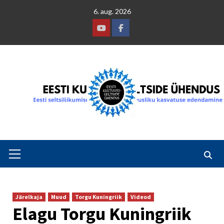
Skip
6. aug. 2026
to
content
Youtube
Facebook
Primary
Menu
Järelkaja
Muud
Torgu Kuningriik
Videod
Elagu Torgu Kuningriik