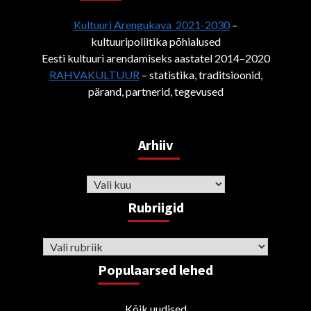
Kultuuri Arengukava 2021-2030
–
kultuuripoliitika põhialused
Eesti kultuuri arendamiseks aastatel 2014–2020
RAHVAKULTUUR
– statistika, traditsioonid,
pärand, partnerid, tegevused
Arhiiv
Arhiiv
Rubriigid
Rubriigid
Populaarsed lehed
Kõik uudised