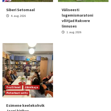
Siberi Setomaal
Väliseesti
lugemismaratoni
4. aug. 2026
võitjad Rakvere
linnuses
1. aug. 2026
Eesti keel
Järelkaja
Peterburi selts
Esimene keelekohvik
Jaani kirikus