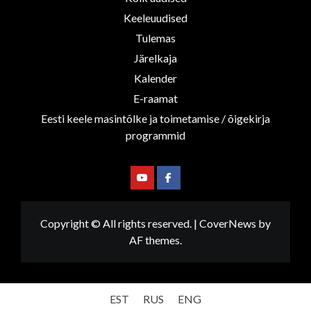
Keeleuudised
Tulemas
Järelkaja
Kalender
E-raamat
Eesti keele masintõlke ja toimetamise / õigekirja
programmid
Youtube
Facebook
Copyright © All rights reserved.
|
CoverNews
by
AF themes.
EST
RUS
ENG