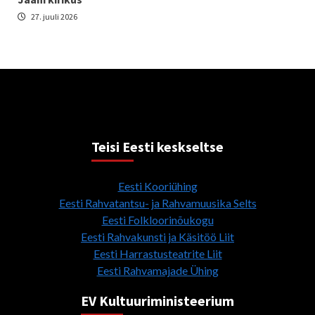
27. juuli 2026
Teisi Eesti keskseltse
Eesti Kooriühing
Eesti Rahvatantsu- ja Rahvamuusika Selts
Eesti Folkloorinõukogu
Eesti Rahvakunsti ja Käsitöö Liit
Eesti Harrastusteatrite Liit
Eesti Rahvamajade Ühing
EV Kultuuriministeerium