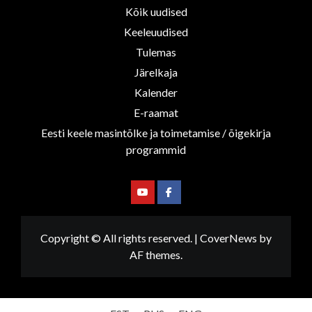
Kõik uudised
Keeleuudised
Tulemas
Järelkaja
Kalender
E-raamat
Eesti keele masintõlke ja toimetamise / õigekirja
programmid
Youtube
Facebook
Copyright © All rights reserved.
|
CoverNews
by
AF themes.