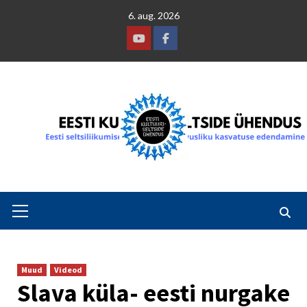
Skip
6. aug. 2026
to
content
Youtube
Facebook
Primary
Menu
Muud
Videod
Slava küla- eesti nurgake