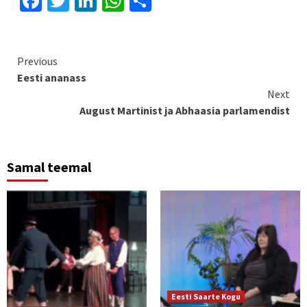
Facebook
Twitter
LinkedIn
WhatsApp
Share
Continue
Previous
Eesti ananass
Reading
Next
August Martinist ja Abhaasia parlamendist
Samal teemal
Eesti Saarte Kogu