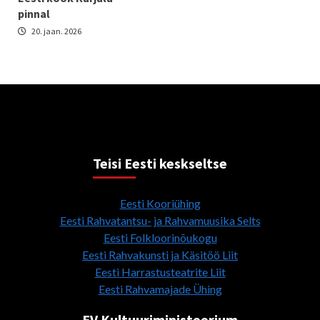
pinnal
20. jaan. 2026
Teisi Eesti keskseltse
Eesti Kooriühing
Eesti Rahvatantsu- ja Rahvamuusika Selts
Eesti Folkloorinõukogu
Eesti Rahvakunsti ja Käsitöö Liit
Eesti Harrastusteatrite Liit
Eesti Rahvamajade Ühing
EV Kultuuriministeerium