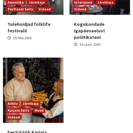
Ameerika
Järelkaja
Intervjuud
Järelkaja
Portlandi Selts
Videod
Videod
Tulehoidjad folklife
Kogukondade
festivalil
igapäevaelust
poliitikateni
29. Mai 2026
29. jaan. 2026
Arhiiv
Järelkaja
Karjala Selts
Muud
Videod
Eesti köök Karjala