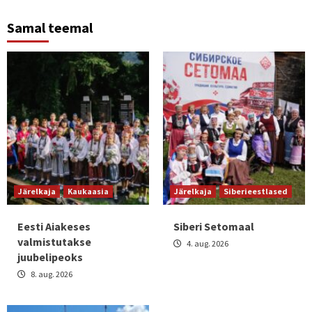
Samal teemal
Järelkaja
Kaukaasia
Järelkaja
Siberieestlased
Eesti Aiakeses
Siberi Setomaal
valmistutakse
4. aug. 2026
juubelipeoks
8. aug. 2026