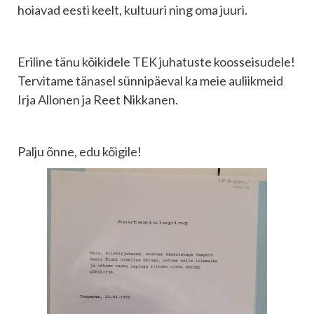
hoiavad eesti keelt, kultuuri ning oma juuri.
Eriline tänu kõikidele TEK juhatuste koosseisudele!
Tervitame tänasel sünnipäeval ka meie auliikmeid
Irja Allonen ja Reet Nikkanen.
Palju õnne, edu kõigile!