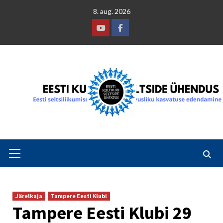
Skip
8. aug. 2026
to
content
Youtube
Facebook
Primary
Menu
Järelkaja
Tampere Eesti Klubi
Tampere Eesti Klubi 29