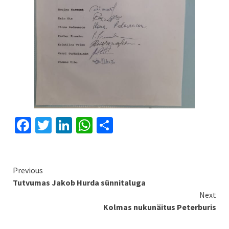
Facebook
Twitter
LinkedIn
WhatsApp
Share
Continue
Previous
Tutvumas Jakob Hurda sünnitaluga
Reading
Next
Kolmas nukunäitus Peterburis