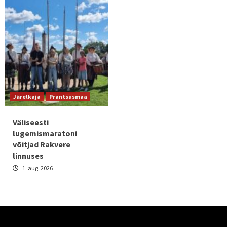
Järelkaja
Prantsusmaa
Väliseesti
lugemismaratoni
võitjad Rakvere
linnuses
1. aug. 2026