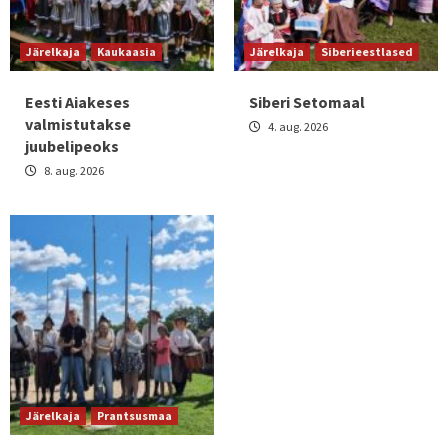
Järelkaja
Kaukaasia
Järelkaja
Siberieestlased
Eesti Aiakeses
Siberi Setomaal
valmistutakse
4. aug. 2026
juubelipeoks
8. aug. 2026
Järelkaja
Prantsusmaa