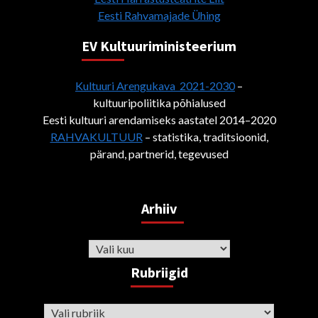
Eesti Rahvamajade Ühing
EV Kultuuriministeerium
Kultuuri Arengukava 2021-2030
–
kultuuripoliitika põhialused
Eesti kultuuri arendamiseks aastatel 2014–2020
RAHVAKULTUUR
– statistika, traditsioonid,
pärand, partnerid, tegevused
Arhiiv
Arhiiv
Rubriigid
Rubriigid