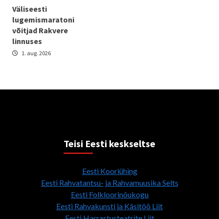
Väliseesti
lugemismaratoni
võitjad Rakvere
linnuses
1. aug. 2026
Teisi Eesti keskseltse
Eesti Kooriühing
Eesti Rahvatantsu- ja Rahvamuusika Selts
Eesti Folkloorinõukogu
Eesti Rahvakunsti ja Käsitöö Liit
Eesti Harrastusteatrite Liit