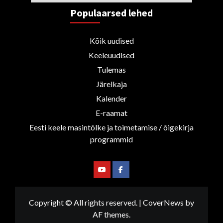
Populaarsed lehed
Kõik uudised
Keeleuudised
Tulemas
Järelkaja
Kalender
E-raamat
Eesti keele masintõlke ja toimetamise / õigekirja
programmid
Youtube
Facebook
Copyright © All rights reserved.
|
CoverNews
by
AF themes.