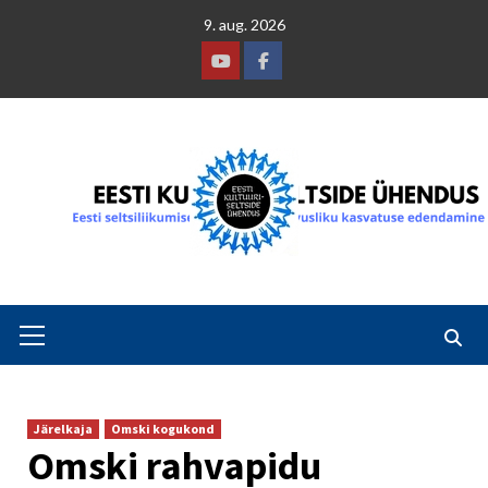
Skip
9. aug. 2026
to
content
Youtube
Facebook
Primary
Menu
Järelkaja
Omski kogukond
Omski rahvapidu