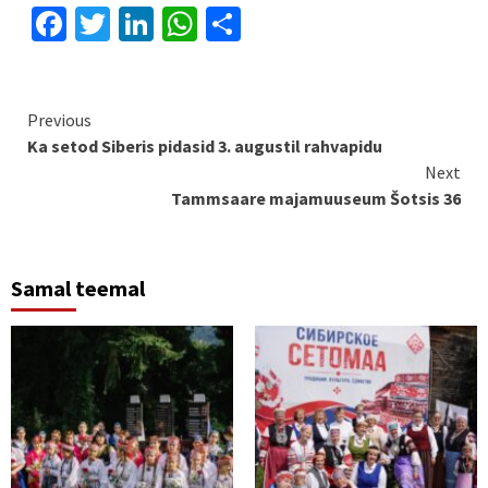
Facebook
Twitter
LinkedIn
WhatsApp
Share
Continue
Previous
Ka setod Siberis pidasid 3. augustil rahvapidu
Reading
Next
Tammsaare majamuuseum Šotsis 36
Samal teemal