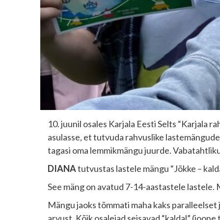
10. juunil osales Karjala Eesti Selts “Karjala
asulasse, et tutvuda rahvuslike lastemängudeg
tagasi oma lemmikmängu juurde. Vabatahtliku
DIANA
tutvustas lastele mängu “Jõkke – kalda
See mäng on avatud 7-14-aastastele lastele. M
Mängu jaoks tõmmati maha kaks paralleelset j
arvust. Kõik osalejad seisavad “kaldal” (joone