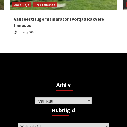
Järelkaja
Prantsusmaa
Väliseesti lugemismaratoni võitjad Rakvere
linnuses
1. aug. 2026
Arhiiv
Arhiiv
Rubriigid
Rubriigid