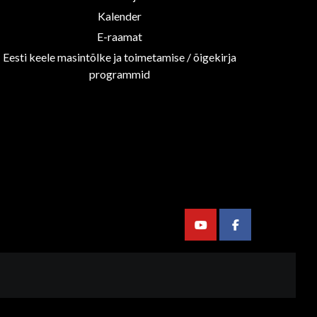
Kalender
E-raamat
Eesti keele masintõlke ja toimetamise / õigekirja
programmid
Youtube
Facebook