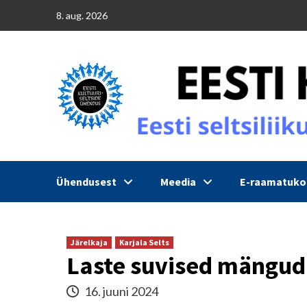
Skip
8. aug. 2026
to
content
Ühendusest
Meedia
E-raamatuk
Järelkaja
Karjala Selts
Laste suvised mängud
16. juuni 2024