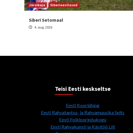
Järelkaja
Siberieestlased
Siberi Setomaal
4. aug. 2026
Teisi Eesti keskseltse
Eesti Kooriühing
Eesti Rahvatantsu- ja Rahvamuusika Selts
Eesti Folkloorinõukogu
Eesti Rahvakunsti ja Käsitöö Liit