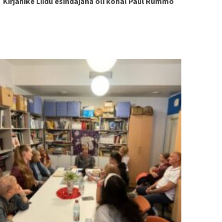
Kirjanike Liidu esindajana oli kohal Paul Rummo