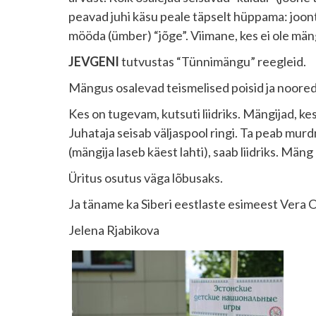
peavad juhi käsu peale täpselt hüppama: joonte
mööda (ümber) “jõge”. Viimane, kes ei ole mä
JEVGENI
tutvustas “Tünnimängu” reegleid.
Mängus osalevad teismelised poisid ja noored
Kes on tugevam, kutsuti liidriks. Mängijad, k
Juhataja seisab väljaspool ringi. Ta peab murd
(mängija laseb käest lahti), saab liidriks. Mäng
Üritus osutus väga lõbusaks.
Ja täname ka Siberi eestlaste esimeest Vera O
Jelena Rjabikova