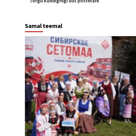
Torgu Kuningriigi uus postmark
Reading
Samal teemal