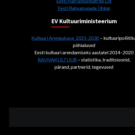
Eesti Harrastusteatrite Liit
Eesti Rahvamajade Ühing
EV Kultuuriministeerium
Kultuuri Arengukava 2021-2030
– kultuuripoliitik
põhialused
Eesti kultuuri arendamiseks aastatel 2014–2020
RAHVAKULTUUR
– statistika, traditsioonid,
pärand, partnerid, tegevused