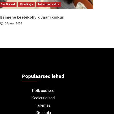
Eesti keel
Järelkaja
Peterburi selts
Esimene keelekohvik Jaani kirikus
27. juuli 2026
Populaarsed lehed
Kõik uudised
Keeleuudised
Tulemas
Järelkaja