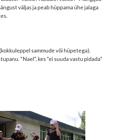
 mängust väljas ja peab hüppama ühe jalaga
ees.
is (kokkuleppel sammude või hüpetega).
stupanu. “Nael”, kes “ei suuda vastu pidada”