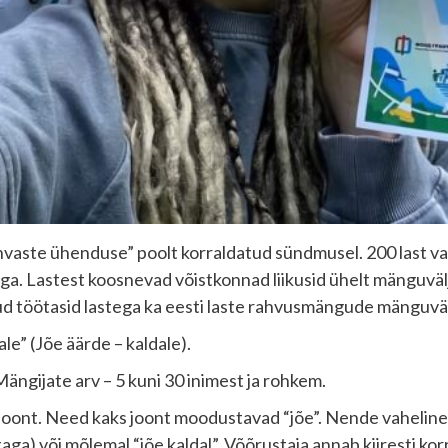
 rahvaste ühenduse” poolt korraldatud sündmusel. 200 last va
a. Lastest koosnevad võistkonnad liikusid ühelt mänguväljak
d töötasid lastega ka eesti laste rahvusmängude mänguväl
le” (Jõe äärde – kaldale).
ängijate arv – 5 kuni 30 inimest ja rohkem.
oont. Need kaks joont moodustavad “jõe”. Nende vaheline 
 taga) või mõlemal “jõe kaldal”. Võõrustaja annab kiiresti k