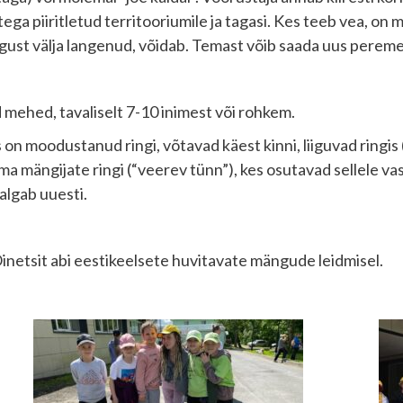
ga piiritletud territooriumile ja tagasi. Kes teeb vea, on
ngust välja langenud, võidab. Temast võib saada uus perem
 mehed, tavaliselt 7-10 inimest või rohkem.
es on moodustanud ringi, võtavad käest kinni, liiguvad ring
ma mängijate ringi (“veerev tünn”), kes osutavad sellele va
 algab uuesti.
inetsit abi eestikeelsete huvitavate mängude leidmisel.