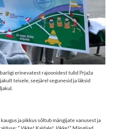
bariigi erinevatest rajoonidest tulid Prjaža
ult teisele, seejärel segunesid ja läksid
jakul.
kaugus ja pikkus sõltub mängijate vanusest ja
orralduse: “Jõkke! Kaldale! Jõkke!” Mängijad