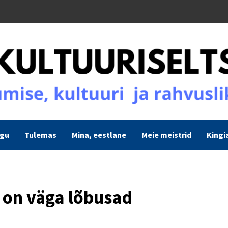
ogu
Tulemas
Mina, eestlane
Meie meistrid
Kingi
 on väga lõbusad