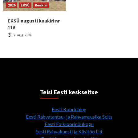
2026
EKSÜ
Kuukiri
EKSÜ augusti kuukiri nr
116
2. aug. 2026
Teisi Eesti keskseltse
Eesti Kooriühing
Eesti Rahvatantsu- ja Rahvamuusika Selts
Eesti Folkloorinõukogu
Eesti Rahvakunsti ja Käsitöö Liit