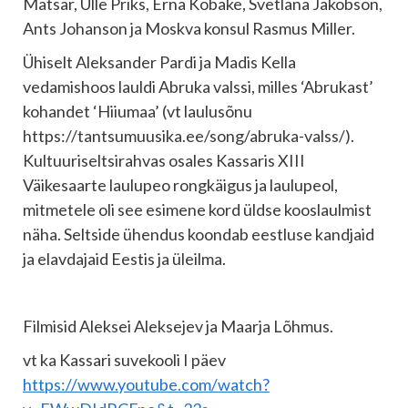
Matsar, Ülle Priks, Erna Kobake, Svetlana Jakobson,
Ants Johanson ja Moskva konsul Rasmus Miller.
Ühiselt Aleksander Pardi ja Madis Kella
vedamishoos lauldi Abruka valssi, milles ‘Abrukast’
kohandet ‘Hiiumaa’ (vt laulusõnu
https://tantsumuusika.ee/song/abruka-valss/).
Kultuuriseltsirahvas osales Kassaris XIII
Väikesaarte laulupeo rongkäigus ja laulupeol,
mitmetele oli see esimene kord üldse kooslaulmist
näha. Seltside ühendus koondab eestluse kandjaid
ja elavdajaid Eestis ja üleilma.
Filmisid Aleksei Aleksejev ja Maarja Lõhmus.
vt ka Kassari suvekooli I päev
https://www.youtube.com/watch?