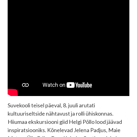
Suvekooli teisel päeval, 8. juuli arutati
kultuuriseltside nähtavust ja rolli ühiskonnas.
Hiiumaa ekskursiooni giid Helgi Põllo lood jäävad
inspiratsiooniks. Kõnelevad Jelena Padjus, Maie