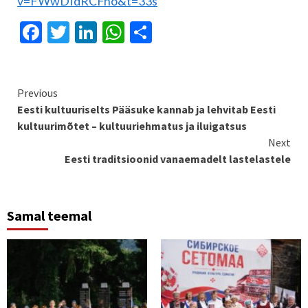
v=FWwDIdRCFno&t=33s
Facebook
Twitter
LinkedIn
WhatsApp
Share
Continue
Previous
Eesti kultuuriselts Pääsuke kannab ja lehvitab Eesti
Reading
kultuurimõtet – kultuuriehmatus ja iluigatsus
Next
Eesti traditsioonid vanaemadelt lastelastele
Samal teemal