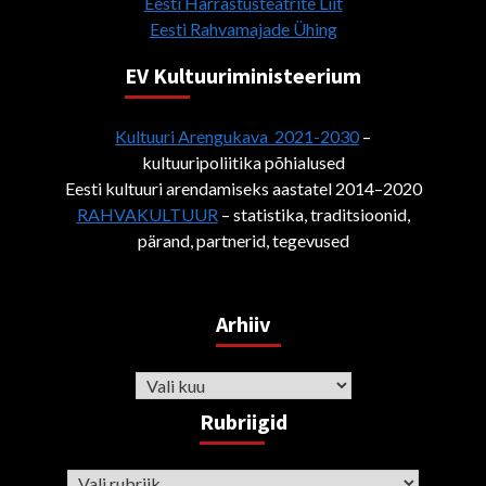
Eesti Harrastusteatrite Liit
Eesti Rahvamajade Ühing
EV Kultuuriministeerium
Kultuuri Arengukava 2021-2030
–
kultuuripoliitika põhialused
Eesti kultuuri arendamiseks aastatel 2014–2020
RAHVAKULTUUR
– statistika, traditsioonid,
pärand, partnerid, tegevused
Arhiiv
Arhiiv
Rubriigid
Rubriigid