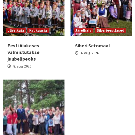
Järelkaja
Kaukaasia
Järelkaja
Siberieestlased
Eesti Aiakeses
Siberi Setomaal
valmistutakse
4. aug. 2026
juubelipeoks
8. aug. 2026