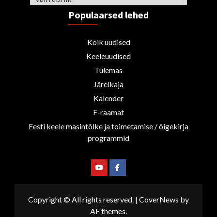
Populaarsed lehed
Kõik uudised
Keeleuudised
Tulemas
Järelkaja
Kalender
E-raamat
Eesti keele masintõlke ja toimetamise / õigekirja
programmid
Youtube
Facebook
Copyright © All rights reserved.
|
CoverNews
by
AF themes.