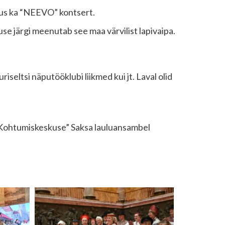
lus ka “NEEVO” kontsert.
use järgi meenutab see maa värvilist lapivaipa.
iseltsi näputööklubi liikmed kui jt. Laval olid
a Kohtumiskeskuse” Saksa lauluansambel