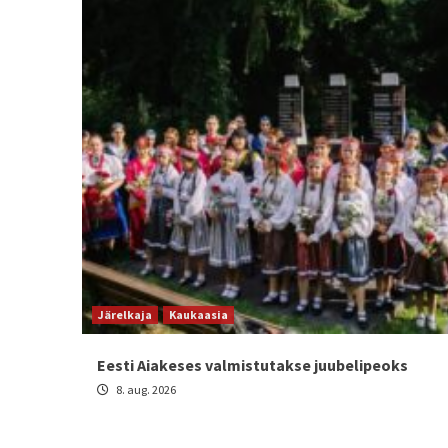
Järelkaja
Kaukaasia
Eesti Aiakeses valmistutakse juubelipeoks
8. aug. 2026