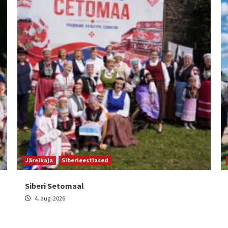
Järelkaja
Siberieestlased
Siberi Setomaal
4. aug. 2026