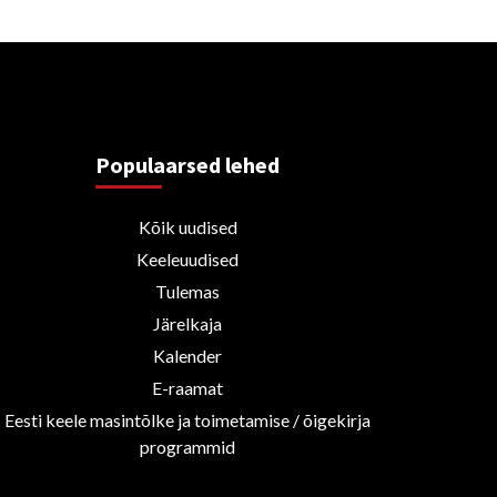
Populaarsed lehed
Kõik uudised
Keeleuudised
Tulemas
Järelkaja
Kalender
E-raamat
Eesti keele masintõlke ja toimetamise / õigekirja
programmid