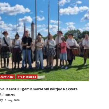
Järelkaja
Prantsusmaa
Väliseesti lugemismaratoni võitjad Rakvere
linnuses
1. aug. 2026