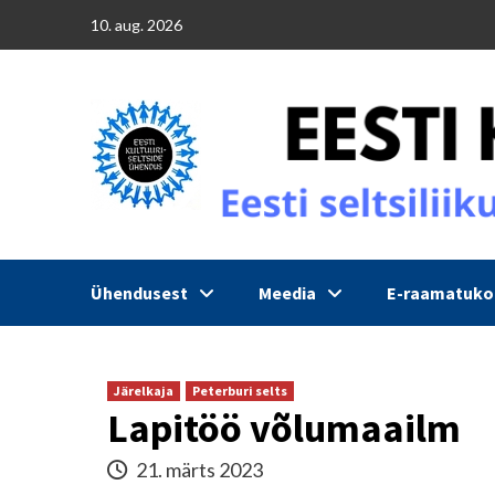
Skip
10. aug. 2026
to
content
Ühendusest
Meedia
E-raamatuk
Järelkaja
Peterburi selts
Lapitöö võlumaailm
21. märts 2023