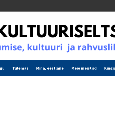
ogu
Tulemas
Mina, eestlane
Meie meistrid
Kingi