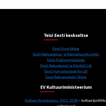
Teisi Eesti keskseltse
Eesti Kooriühing
Eesti Rahvatantsu- ja Rahvamuusika Selts
Eesti Folkloorinõukogu
Eesti Rahvakunsti ja Käsitöö Liit
Eesti Harrastusteatrite Liit
Eesti Rahvamajade Ühing
EV Kultuuriministeerium
Kultuuri Arengukava 2021-2030
– kultuuripoliitik
põhialused