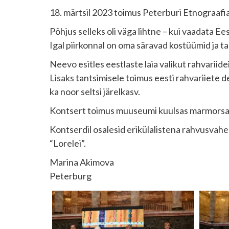
18. märtsil 2023 toimus Peterburi Etnograaf
Põhjus selleks oli väga lihtne – kui vaadata Ee
Igal piirkonnal on oma säravad kostüümid ja t
Neevo esitles eestlaste laia valikut rahvariide
Lisaks tantsimisele toimus eesti rahvariiete de
ka noor seltsi järelkasv.
Kontsert toimus muuseumi kuulsas marmorsaal
Kontserdil osalesid erikülalistena rahvusvah
“Lorelei”.
Marina Akimova
Peterburg