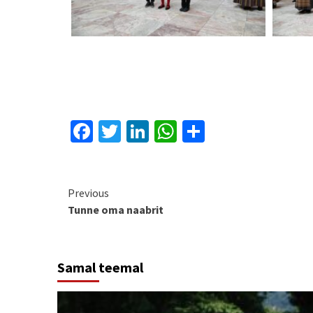
Facebook
Twitter
LinkedIn
WhatsApp
Share
Continue
Previous
Tunne oma naabrit
Reading
Samal teemal