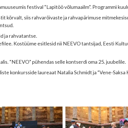
iamuuseumis festival “Lapitöö võlumaailm”. Programmi kuu
stit kõrvalt, siis rahvarõivaste ja rahvapärimuse mitmekesis
antsud.
id ja rahvatantse.
filee. Kostüüme esitlesid nii NEEVO tantsijad, Eesti Kultuur
is. “NEEVO” pühendas selle kontserdi oma 25. juubelile.
eliste konkursside laureaat Natalia Schmidt ja “Vene-Saks