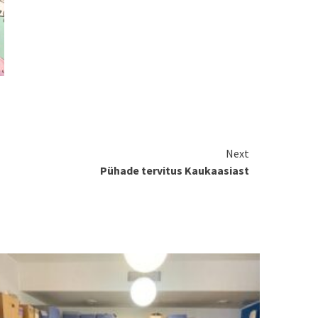
Next
Pühade tervitus Kaukaasiast