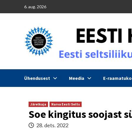
Skip
6. aug. 2026
to
content
Ühendusest
Meedia
E-raamatuk
Järelkaja
Narva Eesti Selts
Soe kingitus soojast 
28. dets. 2022