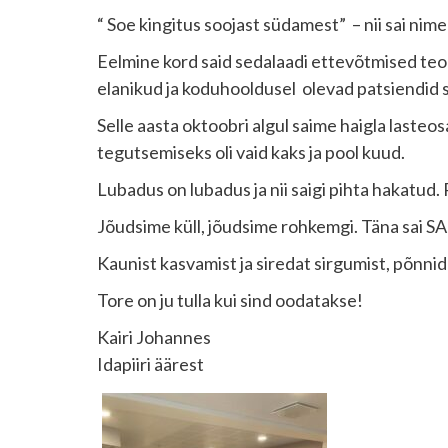
“ Soe kingitus soojast südamest” – nii sai ni
Eelmine kord said sedalaadi ettevõtmised te
elanikud ja koduhooldusel olevad patsiendid s
Selle aasta oktoobri algul saime haigla lasteo
tegutsemiseks oli vaid kaks ja pool kuud.
Lubadus on lubadus ja nii saigi pihta hakatud.
Jõudsime küll, jõudsime rohkemgi. Täna sai SA
Kaunist kasvamist ja siredat sirgumist, põnnid
Tore on ju tulla kui sind oodatakse!
Kairi Johannes
Idapiiri äärest