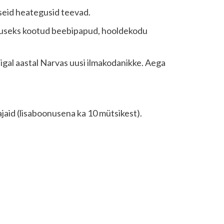
kseid heategusid teevad.
ituseks kootud beebipapud, hooldekodu
 igal aastal Narvas uusi ilmakodanikke. Aega
jaid (lisaboonusena ka 10 mütsikest).