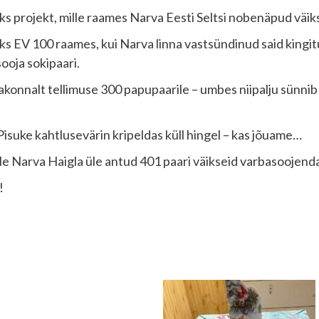
meks projekt, mille raames Narva Eesti Seltsi nobenäpud väi
oks EV 100 raames, kui Narva linna vastsündinud said king
ooja sokipaari.
sakonnalt tellimuse 300 papupaarile – umbes niipalju sünnib
 Pisuke kahtlusevärin kripeldas küll hingel – kas jõuame…
le Narva Haigla üle antud 401 paari väikseid varbasoojenda
!