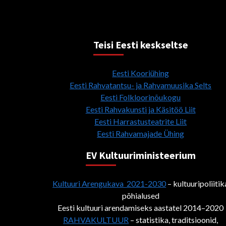
Teisi Eesti keskseltse
Eesti Kooriühing
Eesti Rahvatantsu- ja Rahvamuusika Selts
Eesti Folkloorinõukogu
Eesti Rahvakunsti ja Käsitöö Liit
Eesti Harrastusteatrite Liit
Eesti Rahvamajade Ühing
EV Kultuuriministeerium
Kultuuri Arengukava 2021-2030
– kultuuripoliitik
põhialused
Eesti kultuuri arendamiseks aastatel 2014–2020
RAHVAKULTUUR
– statistika, traditsioonid,