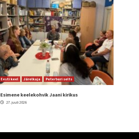
Eesti keel
Järelkaja
Peterburi selts
Esimene keelekohvik Jaani kirikus
27. juuli 2026