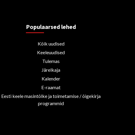
Populaarsed lehed
Kõik uudised
Keeleuudised
Tulemas
Järelkaja
Kalender
E-raamat
Eesti keele masintõlke ja toimetamise / õigekirja
programmid