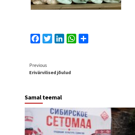
Facebook
Twitter
LinkedIn
WhatsApp
Share
Continue
Previous
Erivärvilised jõulud
Reading
Samal teemal