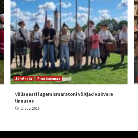
Järelkaja
Prantsusmaa
Väliseesti lugemismaratoni võitjad Rakvere
linnuses
1. aug. 2026