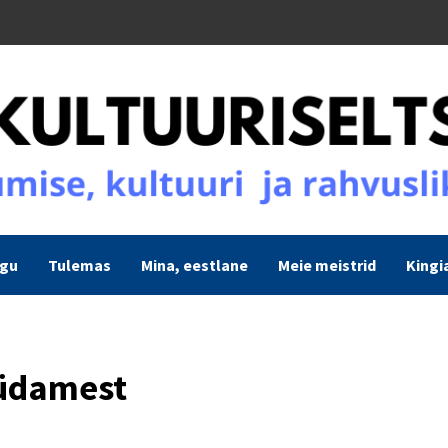
ogu
Tulemas
Mina, eestlane
Meie meistrid
Kingi
südamest