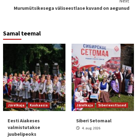
Next
Murumütsikesega väliseestlase kuvand on aegunud
Samal teemal
Järelkaja
Kaukaasia
Järelkaja
Siberieestlased
Eesti Aiakeses
Siberi Setomaal
valmistutakse
4. aug. 2026
juubelipeoks