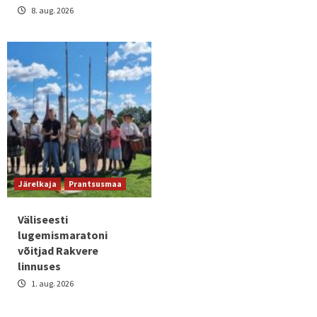
8. aug. 2026
Järelkaja
Prantsusmaa
Väliseesti
lugemismaratoni
võitjad Rakvere
linnuses
1. aug. 2026