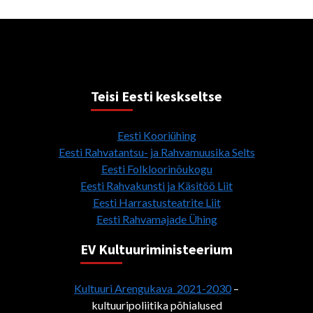
Teisi Eesti keskseltse
Eesti Kooriühing
Eesti Rahvatantsu- ja Rahvamuusika Selts
Eesti Folkloorinõukogu
Eesti Rahvakunsti ja Käsitöö Liit
Eesti Harrastusteatrite Liit
Eesti Rahvamajade Ühing
EV Kultuuriministeerium
Kultuuri Arengukava 2021-2030
–
kultuuripoliitika põhialused