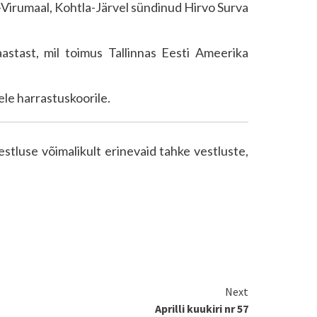
a-Virumaal, Kohtla-Järvel sündinud Hirvo Surva
aastast, mil toimus Tallinnas Eesti Ameerika
ele harrastuskoorile.
stluse võimalikult erinevaid tahke vestluste,
Next
Aprilli kuukiri nr 57