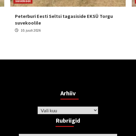
suvekool
Peterburi Eesti Seltsi tagasiside EKSÜ Torgu
suvekoolile
10. juuli 2026
Arhiiv
Arhiiv
Rubriigid