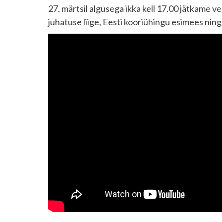
27. märtsil algusega ikka kell 17.00 jätkame v
juhatuse liige, Eesti kooriühingu esimees ning