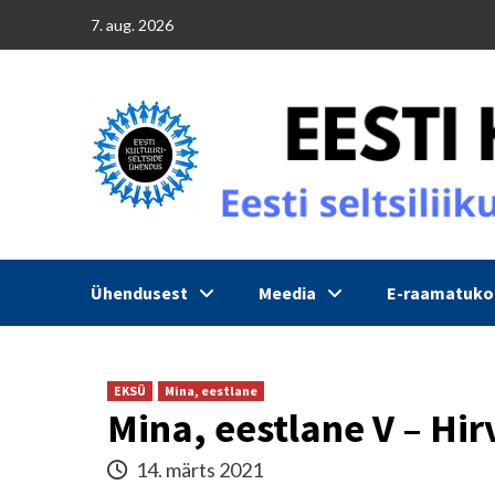
Skip
7. aug. 2026
to
content
Ühendusest
Meedia
E-raamatuk
EKSÜ
Mina, eestlane
Mina, eestlane V – Hi
14. märts 2021