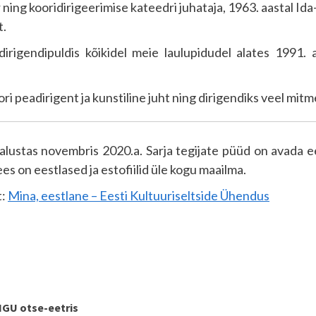
ning kooridirigeerimise kateedri juhataja, 1963. aastal Id
t.
rigendipuldis kõikidel meie laulupidudel alates 1991. 
 peadirigent ja kunstiline juht ning dirigendiks veel mitm
lustas novembris 2020.a. Sarja tegijate püüd on avada ee
es on eestlased ja estofiilid üle kogu maailma.
t:
Mina, eestlane – Eesti Kultuuriseltside Ühendus
GU otse-eetris