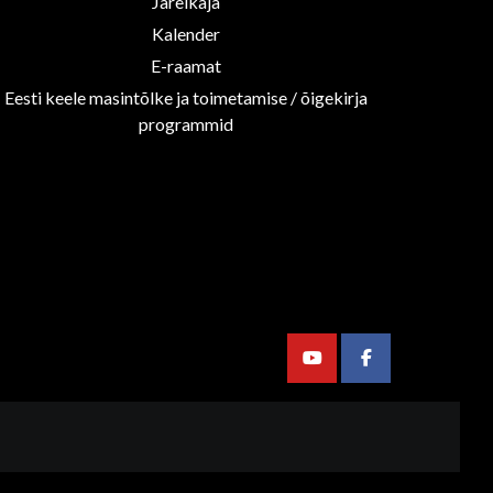
Järelkaja
Kalender
E-raamat
Eesti keele masintõlke ja toimetamise / õigekirja
programmid
Youtube
Facebook