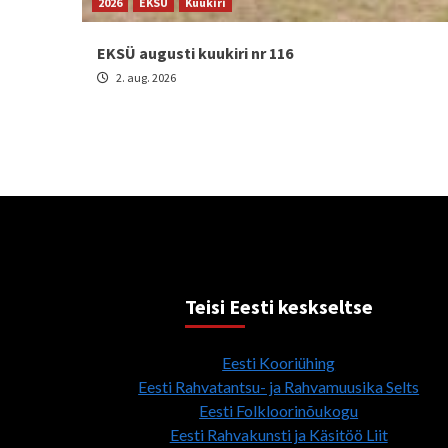
2026
EKSÜ
Kuukiri
EKSÜ augusti kuukiri nr 116
2. aug. 2026
Teisi Eesti keskseltse
Eesti Kooriühing
Eesti Rahvatantsu- ja Rahvamuusika Selts
Eesti Folkloorinõukogu
Eesti Rahvakunsti ja Käsitöö Liit