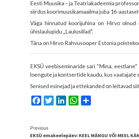
Eesti Muusika – ja Teatriakadeemia professor 
siirdus koorimuusikamaailma juba 16-aastasel
Väga hinnatud koorijuhina on Hirvo olnud di
ühislaulupidu „Laulusillad“.
Täna on Hirvo Rahvusooper Estonia poistekoori
EKSÜ veebiseminaride sari “Mina, eestlane” a
loengute ja kontsertide kaudu, kus vaatajate e
Senised esinejad ja ettekanded on leitavad sii
Facebook
Twitter
LinkedIn
WhatsApp
Share
Continue
Previous
EKSÜ emakeelepäev: KEEL MÄNGU VÕI MEEL KÄN
Reading