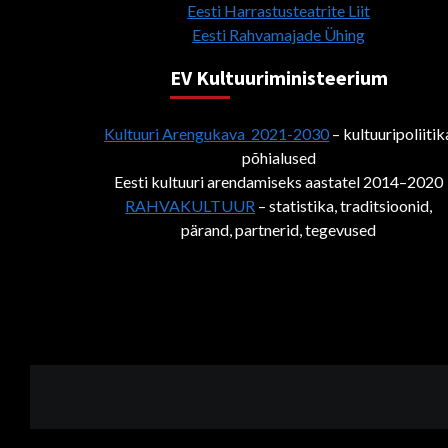
Eesti Harrastusteatrite Liit
Eesti Rahvamajade Ühing
EV Kultuuriministeerium
Kultuuri Arengukava 2021-2030
– kultuuripoliitik
põhialused
Eesti kultuuri arendamiseks aastatel 2014–2020
RAHVAKULTUUR
– statistika, traditsioonid,
pärand, partnerid, tegevused