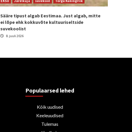
EKSÜ
Järelkaja
suvekool
Torgu Kuningriik
Sääre tipust algab Eestimaa. Just algab, mitte
ei lõpe ehk kokkuvõte kultuuriseltside
suvekoolist
8. juuli 2026
Populaarsed lehed
Kõik uudised
Keeleuudised
Tulemas