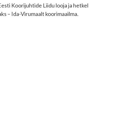
esti Koorijuhtide Liidu looja ja hetkel
s – Ida-Virumaalt koorimaailma.