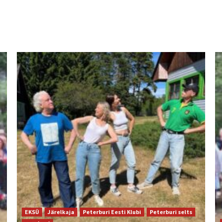
EKSÜ
Järelkaja
Peterburi Eesti Klubi
Peterburi selts