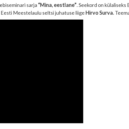
eebiseminari sarja
“Mina, eestlane”
. Seekord on külaliseks E
 Eesti Meestelaulu seltsi juhatuse liige
Hirvo Surva.
Teemak