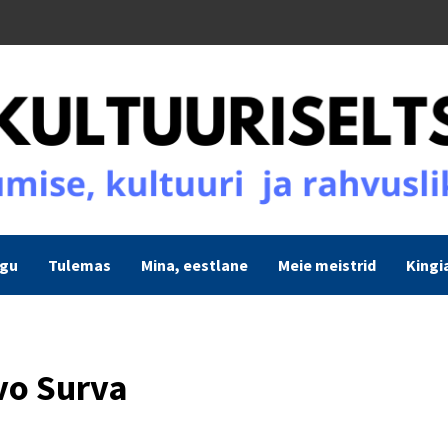
ogu
Tulemas
Mina, eestlane
Meie meistrid
Kingi
rvo Surva