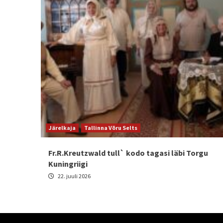
Järelkaja
Tallinna Võru Selts
Fr.R.Kreutzwald tull` kodo tagasi läbi Torgu
Kuningriigi
22. juuli 2026