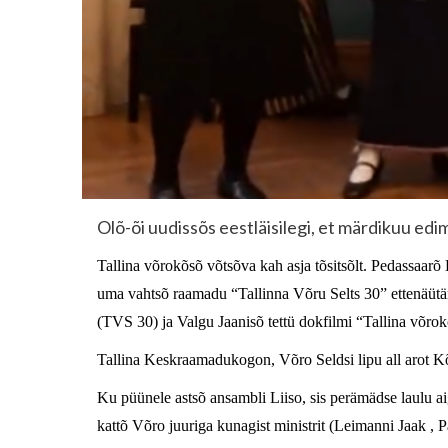
Olõ-õi uudissõs eestläisilegi, et märdikuu edim
Tallina võrokõsõ võtsõva kah asja tõsitsõlt. Pedassaarõ E
uma vahtsõ raamadu “Tallinna Võru Selts 30” ettenäü
(TVS 30) ja Valgu Jaanisõ tettü dokfilmi “Tallina võro
Tallina Keskraamadukogon, Võro Seldsi lipu all arot K
Ku püünele astsõ ansambli Liiso, sis perämädse laulu a
kattõ Võro juuriga kunagist ministrit (Leimanni Jaak , P