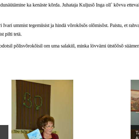
äütämine ka kenäste kõrda. Juhataja Kuljusõ Inga oll` kõvva ettevalm
 Ivari ummist tegemiisist ja hindä võrokõsõs olõmisõst. Paistu, et rahvas
 pilti tetä.
kodotsil põlisvõrokõisil om uma salakiil, minka lövvämi ütstõõsõ süämeni
T
A