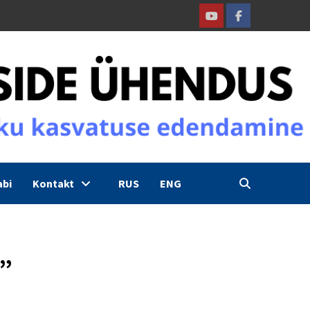
Youtube
Facebook
abi
Kontakt
RUS
ENG
ä”