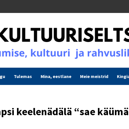
ogu
Tulemas
Mina, eestlane
Meie meistrid
Kingi
mpsi keelenädälä “sae käüm