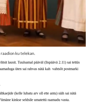
i raadion ku telekan.
tsit lausit. Tuulsamal pääväl (Iispäävä 2.11) sai tettüs
maduga üten sai rahvas nätä kah vahtsõt postmarki
.
ältkaejide (kelle lubatu arv oll ette antu) siäh sai nätä
.Viimäne kinkse seldsile umatettü raamadu vasta.