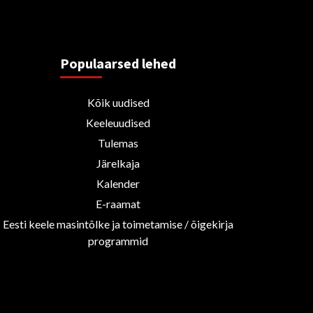
Populaarsed lehed
Kõik uudised
Keeleuudised
Tulemas
Järelkaja
Kalender
E-raamat
Eesti keele masintõlke ja toimetamise / õigekirja
programmid