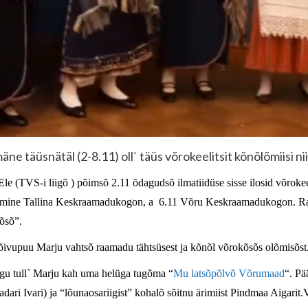
äne täüsnätäl (2-8.11) oll` täüs võrokeelitsit kõnõlõmiisi ni
le (TVS-i liigõ ) põimsõ 2.11 õdagudsõ ilmatiidüse sisse ilosid võrokeeli
tämine Tallina Keskraamadukogon, a 6.11 Võru Keskraamadukogon. Raa
kõsõ”.
õivupuu Marju vahtsõ raamadu tähtsüsest ja kõnõl võrokõsõs olõmisõst
igu tull` Marju kah uma helüga tugõma “
Mu latsõpõlvõ Võrumaad
“. Pä
adari Ivari) ja “lõunaosariigist” kohalõ sõitnu ärimiist Pindmaa Aigarit