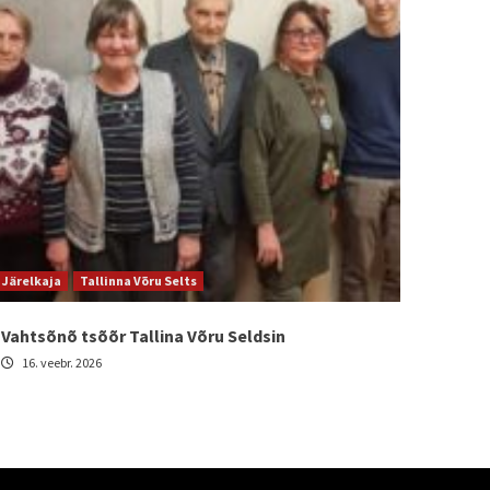
Järelkaja
Tallinna Võru Selts
Vahtsõnõ tsõõr Tallina Võru Seldsin
16. veebr. 2026