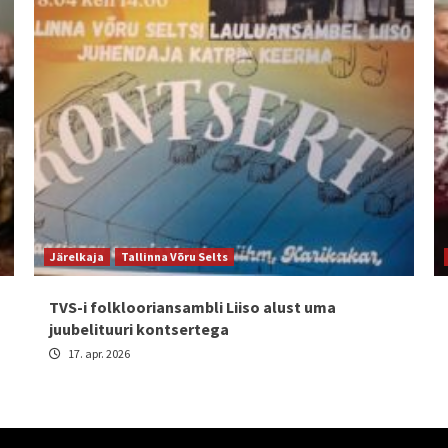
Järelkaja
Tallinna Võru Selts
TVS-i folklooriansambli Liiso alust uma
juubelituuri kontsertega
17. apr. 2026