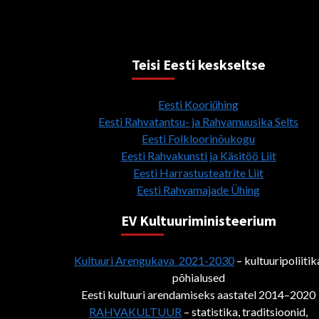
Teisi Eesti keskseltse
Eesti Kooriühing
Eesti Rahvatantsu- ja Rahvamuusika Selts
Eesti Folkloorinõukogu
Eesti Rahvakunsti ja Käsitöö Liit
Eesti Harrastusteatrite Liit
Eesti Rahvamajade Ühing
EV Kultuuriministeerium
Kultuuri Arengukava 2021-2030
– kultuuripoliitik
põhialused
Eesti kultuuri arendamiseks aastatel 2014–2020
RAHVAKULTUUR
– statistika, traditsioonid,