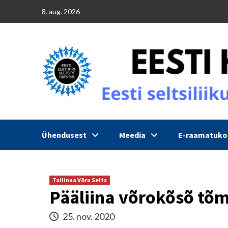
Skip
8. aug. 2026
to
content
Ühendusest
Meedia
E-raamatuk
Tallinna Võru Selts
Pääliina võrokõsõ tõ
25. nov. 2020