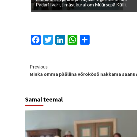
Padari Ivari, timäst kural om Müürsepä Külli.
Facebook
Twitter
LinkedIn
WhatsApp
Share
Continue
Previous
Minka omma pääliina võrokõsõ nakkama saanu
Reading
Samal teemal