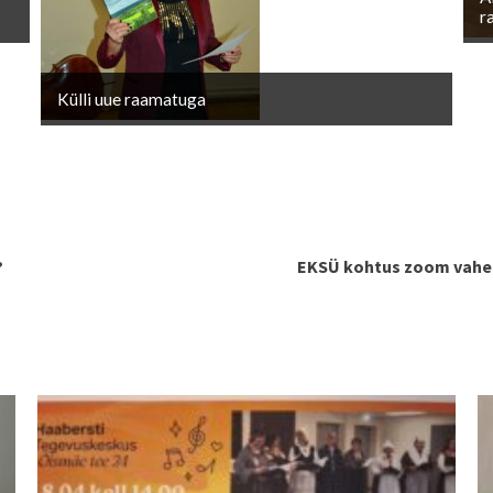
r
Külli uue raamatuga
?
EKSÜ kohtus zoom vahen