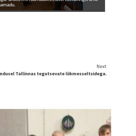
aamadu.
Next
dusel Tallinnas tegutsevate liikmesseltsidega.