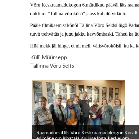
Võru Keskraamadukogon 6.märdikuu pääväl läts raamadun
dokfilmi “Tallina võrokõsõ” jaoss kohalõ vidänü.
Pääle filmikaemist kõnõl Tallina Võro Seldsi liigõ Padari
tutvit trehvätüs ja juttu jakku kavvõmbaski. Taheti ka ütist
Hüä mekk jäi hinge, et nii meil, välisvõrokõisil, ku ka 
Külli Müürsepp
Tallinna Võru Selts
Raamaduesitlüs Võru Keskraamadukogon.Kuralt
edimäne om juhataja Kuljuse Inga, keskel om