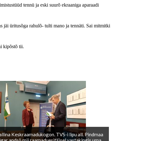
istustüüd tennü ja eski suurõ ekraaniga aparaadi
 jäi üritusõga rahulõ- tulti mano ja tennäti. Sai mitmitki
 kipõstõ tii.
allina Keskraamadukogon. TVS-i lipu all. Pindmaa
igar andsõ mii raamaduesitlüsel vastakingis uma