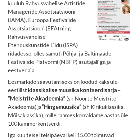
kuulub Rahvusvahelise Artistide
Manageride Assotsiatsiooni
(IAMA), Euroopa Festivalide
Assotsiatsiooni (EFA) ning
Rahvusvahelise
Etenduskunstide Liidu (ISPA)
ridadesse, olles samuti Põhja- ja Baltimaade
Festivalide Platvormi (NBFP) asutajaliige ja
eestvedaja.
Eesmärkide saavutamiseks on loodud kaks üle-
eestilist
klassikalise muusika kontserdisarja –
“Meistrite Akadeemia”
(sh Noorte Meistrite
Akadeemia) ja
“Hingemuusika”
(sh Kirikuklassika,
Mõisaklassika), mille raames korraldame aastas üle
100 kammerkontserdi.
Iga kuu teisel teisipäeval kell 15.00 toimuvad