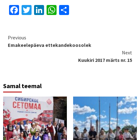
Facebook
Twitter
LinkedIn
WhatsApp
Share
Continue
Previous
Emakeelepäeva ettekandekoosolek
Reading
Next
Kuukiri 2017 märts nr. 15
Samal teemal