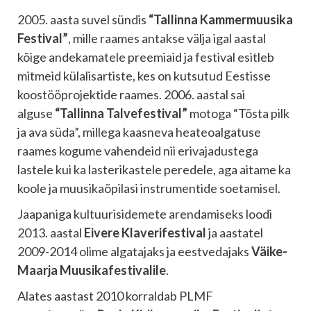
2005. aasta suvel sündis
“Tallinna Kammermuusika
Festival”
, mille raames antakse välja igal aastal
kõige andekamatele preemiaid ja festival esitleb
mitmeid külalisartiste, kes on kutsutud Eestisse
koostööprojektide raames. 2006. aastal sai
alguse
“Tallinna Talvefestival”
motoga “Tõsta pilk
ja ava süda”, millega kaasneva heateoalgatuse
raames kogume vahendeid nii erivajadustega
lastele kui ka lasterikastele peredele, aga aitame ka
koole ja muusikaõpilasi instrumentide soetamisel.
Jaapaniga kultuurisidemete arendamiseks loodi
2013. aastal
Eivere Klaverifestival
ja aastatel
2009-2014 olime algatajaks ja eestvedajaks
Väike-
Maarja Muusikafestivalile
.
Alates aastast 2010 korraldab PLMF