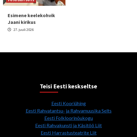
Esimene keelekohvik
Jaani kirikus
27. juuli 2026
Teisi Eesti keskseltse
Eesti Kooriühing
Eesti Rahvatantsu- ja Rahvamuusika Selts
Eesti Folkloorinõukogu
Eesti Rahvakunsti ja Käsitöö Liit
Eesti Harrastusteatrite Liit