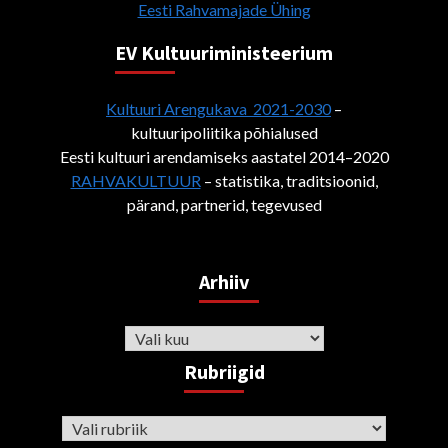
Eesti Rahvamajade Ühing
EV Kultuuriministeerium
Kultuuri Arengukava 2021-2030
–
kultuuripoliitika põhialused
Eesti kultuuri arendamiseks aastatel 2014–2020
RAHVAKULTUUR
– statistika, traditsioonid,
pärand, partnerid, tegevused
Arhiiv
Arhiiv
Rubriigid
Rubriigid