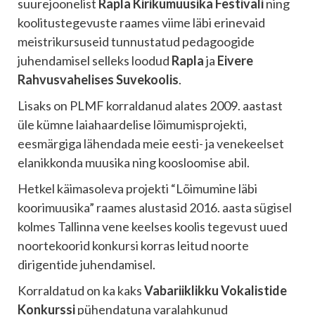
suurejoonelist
Rapla Kirikumuusika Festivali
ning
koolitustegevuste raames viime läbi erinevaid
meistrikursuseid tunnustatud pedagoogide
juhendamisel selleks loodud
Rapla
ja
Eivere
Rahvusvahelises Suvekoolis
.
Lisaks on PLMF korraldanud alates 2009. aastast
üle kümne laiahaardelise lõimumisprojekti,
eesmärgiga lähendada meie eesti- ja venekeelset
elanikkonda muusika ning koosloomise abil.
Hetkel käimasoleva projekti “Lõimumine läbi
koorimuusika” raames alustasid 2016. aasta sügisel
kolmes Tallinna vene keelses koolis tegevust uued
noortekoorid konkursi korras leitud noorte
dirigentide juhendamisel.
Korraldatud on ka kaks
Vabariiklikku Vokalistide
Konkurssi
pühendatuna varalahkunud