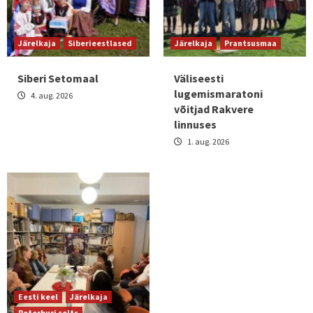
Järelkaja
Siberieestlased
Järelkaja
Prantsusmaa
Siberi Setomaal
Väliseesti
lugemismaratoni
4. aug. 2026
võitjad Rakvere
linnuses
1. aug. 2026
Eesti keel
Järelkaja
Peterburi selts