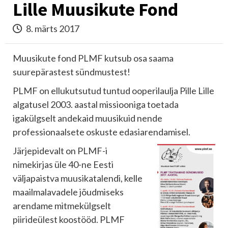
Lille Muusikute Fond
8. märts 2017
Muusikute fond PLMF kutsub osa saama
suurepärastest sündmustest!
PLMF on ellukutsutud tuntud ooperilaulja Pille Lille
algatusel 2003. aastal missiooniga toetada
igakülgselt andekaid muusikuid nende
professionaalsete oskuste edasiarendamisel.
Järjepidevalt on PLMF-i
nimekirjas üle 40-ne Eesti
väljapaistva muusikatalendi, kelle
maailmalavadele jõudmiseks
arendame mitmekülgselt
piirideülest koostööd. PLMF