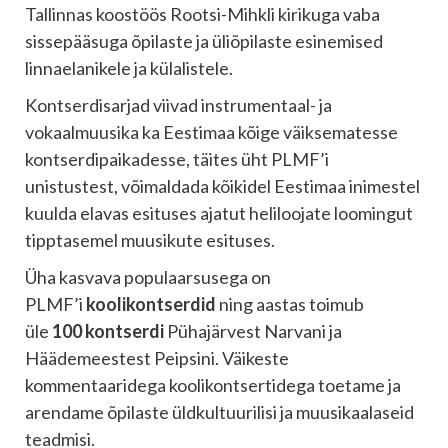
Tallinnas koostöös Rootsi-Mihkli kirikuga vaba
sissepääsuga õpilaste ja üliõpilaste esinemised
linnaelanikele ja külalistele.
Kontserdisarjad viivad instrumentaal- ja
vokaalmuusika ka Eestimaa kõige väiksematesse
kontserdipaikadesse, täites üht PLMF’i
unistustest, võimaldada kõikidel Eestimaa inimestel
kuulda elavas esituses ajatut heliloojate loomingut
tipptasemel muusikute esituses.
Üha kasvava populaarsusega on
PLMF’i
koolikontserdid
ning aastas toimub
üle
100 kontserdi
Pühajärvest Narvani ja
Häädemeestest Peipsini. Väikeste
kommentaaridega koolikontsertidega toetame ja
arendame õpilaste üldkultuurilisi ja muusikaalaseid
teadmisi.