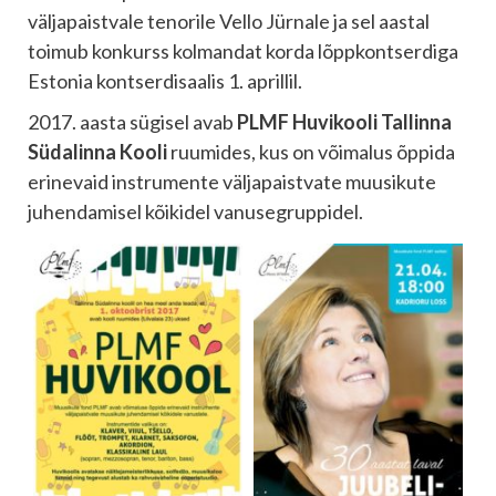
väljapaistvale tenorile Vello Jürnale ja sel aastal
toimub konkurss kolmandat korda lõppkontserdiga
Estonia kontserdisaalis 1. aprillil.
2017. aasta sügisel avab
PLMF Huvikooli Tallinna
Südalinna Kooli
ruumides, kus on võimalus õppida
erinevaid instrumente väljapaistvate muusikute
juhendamisel kõikidel vanusegruppidel.