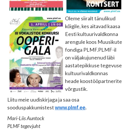
Oleme siiralt tänulikud
kõigile, kes aitavad kaasa
Eesti kultuurivaldkonna
arengule koos Muusikute
fondiga PLMF.PLMF-il
on väljakujunenud läbi
aastatepikkuse tegevuse
kultuurivaldkonnas
heade koostööpartnerite
võrgustik.
Liitu meie uudiskirjaga ja saa osa
sooduspakkumistest
www.plmf.ee
.
Mari-Liis Auntock
PLMF tegevjuht