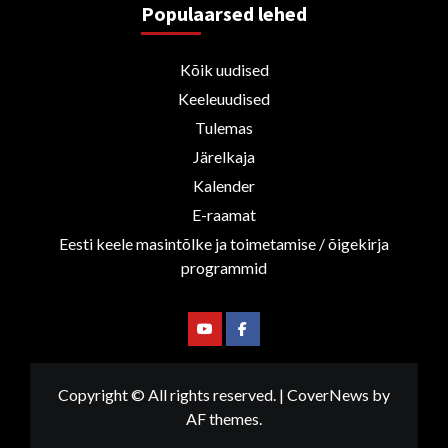
Populaarsed lehed
Kõik uudised
Keeleuudised
Tulemas
Järelkaja
Kalender
E-raamat
Eesti keele masintõlke ja toimetamise / õigekirja
programmid
Youtube
Facebook
Copyright © All rights reserved.
|
CoverNews
by
AF themes.