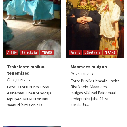
Arhiiv
Järelkaja
TRAKS
Arhiiv
Järelkaja
TRAKS
Trakslaste maikuu
Maamees muigab
tegemised
24. apr. 2017
2. juuni 2017
Foto: Publiku lemmik – selts
Ristikhein. Maamees
Foto: Tantsurühm Hoby
muigas Väätsal Paidemaal
esinemas TRAKSi hooaja
sedapuhku juba 21-st
lõpupeol Maikuu on läbi
korda. Ja…
saanud ja mis on siis…