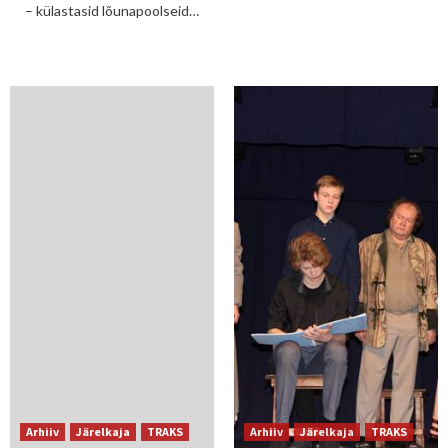
– külastasid lõunapoolseid…
Arhiiv
Järelkaja
TRAKS
Arhiiv
Järelkaja
TRAKS