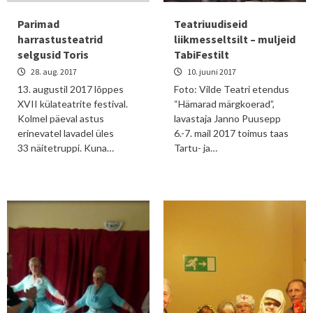
Parimad
Teatriuudiseid
harrastusteatrid
liikmesseltsilt – muljeid
selgusid Toris
TabiFestilt
28. aug. 2017
10. juuni 2017
13. augustil 2017 lõppes
Foto: Vilde Teatri etendus
XVII külateatrite festival.
“Hämarad märgkoerad”,
Kolmel päeval astus
lavastaja Janno Puusepp
erinevatel lavadel üles
6.-7. mail 2017 toimus taas
33 näitetruppi. Kuna…
Tartu- ja…