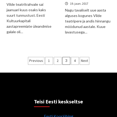
19. jaan. 2017
Vilde teatritrahvale sai
jaanuari kuus osaks kaks
Nagu tavaliselt uue aasta
suurt tunnustust. Eesti
alguses kogunes Vilde
Kultuurkapitali
teatripere ja andis hinnangu
aastapreemiate üleandmise
möödunud aastale. Kuue
galale oli…
lavastusega…
Posts
Previous
1
2
3
4
Next
pagination
Teisi Eesti keskseltse
Eesti Kooriühing