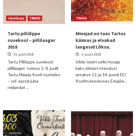
Järelkaja
TRAKS
TRAKS
Tartu pilliõppe
Minejad on taas Tartus
suvekool – pillilaager
käimas ja elvakad
2018
langesid Lõksu.
31. juuli 2018
3. juuni 2018
Tartu Pilliõppe suvekool-
Vilde teatri selle hooaja
pillilaager toimus 2.-8. juulil
kaks viimast etendust
Tartu Maarja Kooli ruumides
antakse 12. ja 14. juunil EEI
– sel aastal juba
Koolituskeskuses Emajõe…
neljandat …