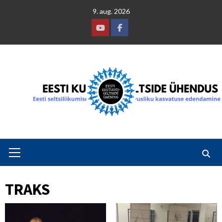
Skip
9. aug. 2026
to
content
Youtube
Facebook
Primary
Menu
TRAKS