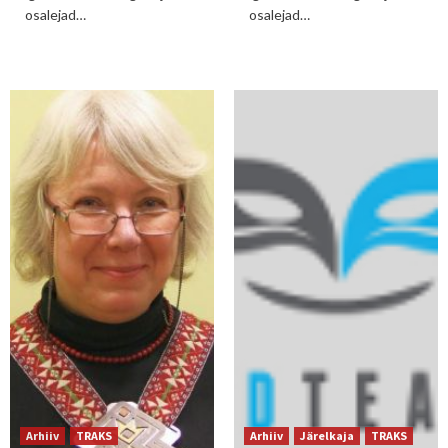
osalejad…
osalejad…
Arhiiv
TRAKS
Arhiiv
Järelkaja
TRAKS