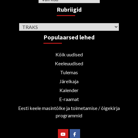
Rubriigid
Rubriigid
Populaarsed lehed
Kõik uudised
Keeleuudised
Tulemas
Järelkaja
Kalender
E-raamat
Eesti keele masintõlke ja toimetamise / õigekirja
programmid