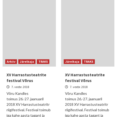
Arhiiv
Järelkaja
TRAKS
Järelkaja
TRAKS
XV Harrastusteatrite
XV Harrastusteatrite
festival Võrus
festival Võrus
7. veebr. 2018
7. veebr. 2018
Võru Kandles
Võru Kandles
toimus 26.-27. jaanuaril
toimus 26.-27. jaanuaril
2018 XV Harrastusteatritr
2018 XV Harrastusteatritr
riigifestival. Festival toimub
riigifestival. Festival toimub
iga kahe aasta tagant ja
iga kahe aasta tagant ja