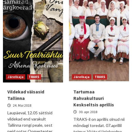
Järelkaja
TRAKS
Järelkaja
TRAKS
Vildekad väisasid
Tartumaa
Tallinna
Rahvakultuuri
Keskseltsis aprillis
24. Mai 2018
30. apr. 2018
Laupäeval, 12.05 sättisid
vildekad end varakult
TRAKS-il on aprillis olnud nii
Tallinna rongi peale, sest
mõndagi toredat. 07.aprillil
neid ootas Oomerteater.
toimus Väätsal järjekordne