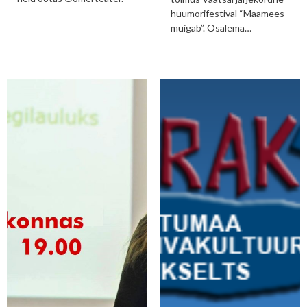
huumorifestival “Maamees
muigab”. Osalema…