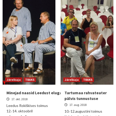
Järelkaja
TRAKS
Järelkaja
TRAKS
Minejad naasid Leedust eluga
Tartumaa rahvateater
pälvis tunnustuse
17. okt. 2018
17. aug. 2018
Leedus Rokiškises toimus
12.-14. oktoobril
10.-12.augustini toimus