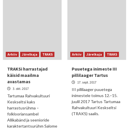
Arhiiv
Järelkaja
TRAKS
Arhiiv
Järelkaja
TRAKS
TRAKSi harrastajad
Puuetega inimeste III
käisid maailma
pillilaager Tartus
avastamas
17. sept. 2017
3. okt. 2017
III pillilaager puuetega
inimestele toimus 12.–15.
Tartumaa Rahvakultuuri
juulil 2017 Tartus Tartumaa
Keskseltsi kaks
Rahvakultuuri Keskseltsi
harrastusrühma –
(TRAKS) saalis.
folklooriansambel
Allikabänd ja seenioride
karaktertantsurühm Salome