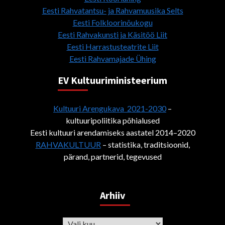
Eesti Rahvatantsu- ja Rahvamuusika Selts
Eesti Folkloorinõukogu
Eesti Rahvakunsti ja Käsitöö Liit
Eesti Harrastusteatrite Liit
Eesti Rahvamajade Ühing
EV Kultuuriministeerium
Kultuuri Arengukava 2021-2030
–
kultuuripoliitika põhialused
Eesti kultuuri arendamiseks aastatel 2014–2020
RAHVAKULTUUR
– statistika, traditsioonid,
pärand, partnerid, tegevused
Arhiiv
Arhiiv