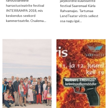
rahvusvaheline
järjekordne külateatrite
harrastusteatrite festival
festival Saaremaal Kärla
INTERRAMPA 2018, mis
Rahvamajas. Tartumaa
keskendus seekord
LendTeater võttis sellest
kammerteatrile. Osalema…
osa nagu igal…