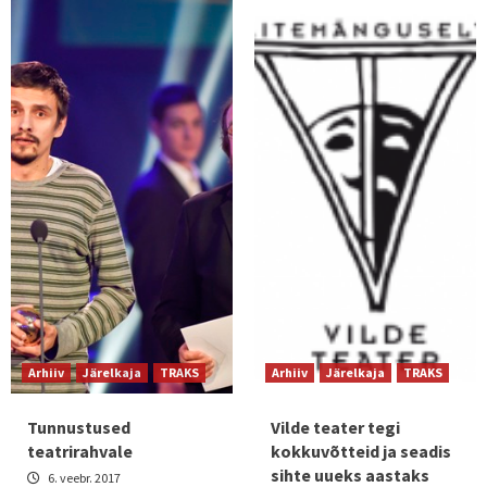
Arhiiv
Järelkaja
TRAKS
Arhiiv
Järelkaja
TRAKS
Tunnustused
Vilde teater tegi
teatrirahvale
kokkuvõtteid ja seadis
sihte uueks aastaks
6. veebr. 2017