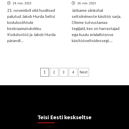
24. nov. 2023
16. nov. 2023
21. novembril olid huvilised
Jätkame siinkohal
palutud Jakob Hurda Seltsi
seltsiinimeste käsitöö sarja.
kodulooõhtule
Oleme tutvustamas
keskraamatukokku.
tegijaid, kes on harrastajad
Kodulootöö ja Jakob Hurda
ega kuulu erialalistesse
pärandi…
käsitööseltsidessegi….
Posts
1
2
3
4
Next
pagination
Teisi Eesti keskseltse