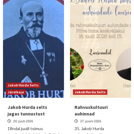
Jakob Hurda Selts
Järelkaja
Jakob Hurda Selts
Jakob Hurda selts
Rahvuskultuuri
jagas tunnustust
auhinnad
20. juuli 2026
27. juuni 2026
18ndal juulil toimus
35. Jakob Hurda