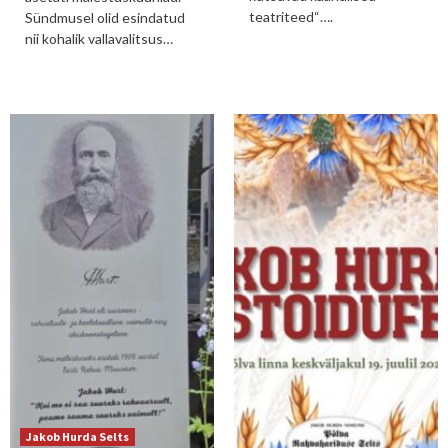
teatriteed“….
Sündmusel olid esindatud
nii kohalik vallavalitsus…
Jakob Hurda Selts