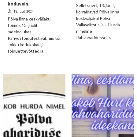
koduvein.
Sellel suvel, 13. juulil,
18. juuli 2024
korraldavad Põlva linna
keskväljakul Põlva
Põlva linna keskväljakul
Vallavalitsus ja J. Hurda
toimus 13. juulil
nimeline
meeleolukas
Rahvaharidusselts…
Rahvustoidufestival, mis tõi
kokku kodukokad ja
toiduettevõtted ja…