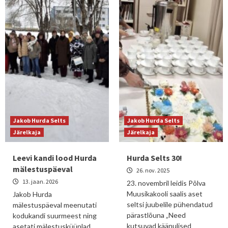
Jakob Hurda Selts
Jakob Hurda Selts
Järelkaja
Järelkaja
Leevi kandi lood Hurda
Hurda Selts 30!
mälestuspäeval
26. nov. 2025
13. jaan. 2026
23. novembril leidis Põlva
Muusikakooli saalis aset
Jakob Hurda
seltsi juubelile pühendatud
mälestuspäeval meenutati
pärastlõuna „Need
kodukandi suurmeest ning
kutsuvad käänulised
asetati mälestusküünlad.