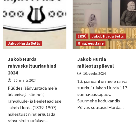
EKSÜ
Jakob Hurda Selts
Jakob Hurda Selts
Mina, eestlane
Jakob Hurda
Jakob Hurda
rahvuskultuuriauhind
mälestuspäeval
2024
10. veebr. 2024
30. märts 2024
13. jaanuaril on meie rahva
suurkuju Jakob Hurda 117.
Püüdes jäädvustada meie
surma-aastapäev.
ärkamisaja sümboli,
Suurmehe kodukandis
rahvaluule- ja keeleteadlase
Põlvas süütasid Hurda…
Jakob Hurda (1839-1907)
mälestust ning ergutada
rahvuskultuurialast…