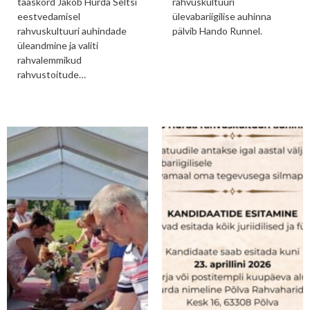
taaskord Jakob Hurda Seltsi
rahvuskultuuri
eestvedamisel
ülevabariigilise auhinna
rahvuskultuuri auhindade
pälvib Hando Runnel.
üleandmine ja valiti
rahvalemmikud
rahvustoitude…