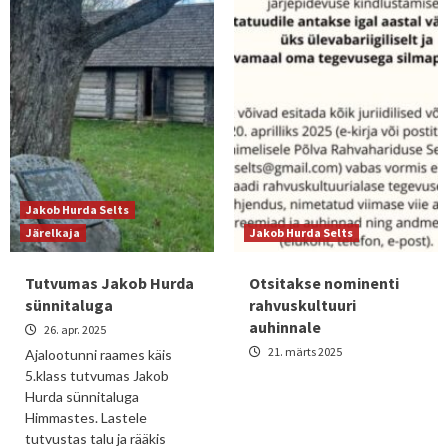
Jakob Hurda Selts
Järelkaja
Jakob Hurda Selts
Tutvumas Jakob Hurda
Otsitakse nominenti
sünnitaluga
rahvuskultuuri
auhinnale
26. apr. 2025
21. märts 2025
Ajalootunni raames käis
5.klass tutvumas Jakob
Hurda sünnitaluga
Himmastes. Lastele
tutvustas talu ja rääkis