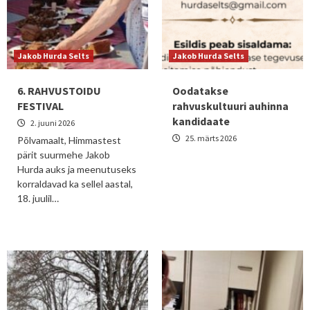
Jakob Hurda Selts
Jakob Hurda Selts
6. RAHVUSTOIDU
Oodatakse
FESTIVAL
rahvuskultuuri auhinna
kandidaate
2. juuni 2026
25. märts 2026
Põlvamaalt, Himmastest
pärit suurmehe Jakob
Hurda auks ja meenutuseks
korraldavad ka sellel aastal,
18. juulil…