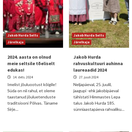
Jakob Hurda Selts
Jakob Hurda Selts
Järelkaja
Järelkaja
2024. aasta on olnud
Jakob Hurda
meie seltsile tõeliselt
rahvuskultuuri auhinna
edukas!
laureaadid 2024
14. dets. 2024
27. juuli 2024
Imelist jõuluootust kõigile!
Neljapäeval, 25. juulil,
Süda on nii rahul, et oleme
jaagupi -ehk jakobipäeval
taastanud jõuluetenduste
tähistati Himmastes Lepa
traditsiooni Põlvas. Täname
talus Jakob Hurda 185.
Sirje…
sünniaastapäeva rahvaliku…