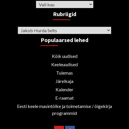
Arhiiv
Rubriigid
Rubriigid
Populaarsed lehed
Kõik uudised
Keeleuudised
Tulemas
Järelkaja
Kalender
E-raamat
Eesti keele masintõlke ja toimetamise / õigekirja
programmid