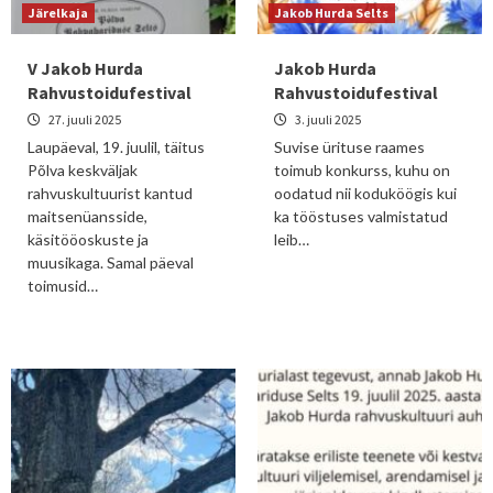
Järelkaja
Jakob Hurda Selts
V Jakob Hurda
Jakob Hurda
Rahvustoidufestival
Rahvustoidufestival
27. juuli 2025
3. juuli 2025
Laupäeval, 19. juulil, täitus
Suvise ürituse raames
Põlva keskväljak
toimub konkurss, kuhu on
rahvuskultuurist kantud
oodatud nii koduköögis kui
maitsenüansside,
ka tööstuses valmistatud
käsitööoskuste ja
leib…
muusikaga. Samal päeval
toimusid…