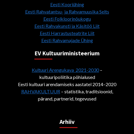
Eesti Kooriühing
Eesti Rahvatantsu- ja Rahvamuusika Selts
Eesti Folkloorinõukogu
Eesti Rahvakunsti ja Käsitöö Liit
Eesti Harrastusteatrite Liit
Eesti Rahvamajade Ühing
EV Kultuuriministeerium
Kultuuri Arengukava 2021-2030
–
kultuuripoliitika põhialused
Eesti kultuuri arendamiseks aastatel 2014–2020
RAHVAKULTUUR
– statistika, traditsioonid,
pärand, partnerid, tegevused
Arhiiv