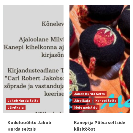
Jakob Hurda Selts
Jakob Hurda Selts
Järelkaja
Kanepi Selts
Järelkaja
Meie meistrid
Kodulooõhtu Jakob
Kanepi ja Põlva seltside
Hurda seltsis
käsitööst