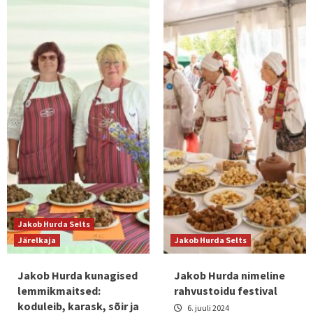
Jakob Hurda Selts
Järelkaja
Jakob Hurda Selts
Jakob Hurda kunagised
Jakob Hurda nimeline
lemmikmaitsed:
rahvustoidu festival
koduleib, karask, sõir ja
6. juuli 2024