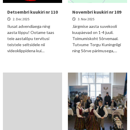
Detsembri kuukiri nr 110
Novembri kuukiri nr 109
2. Dec 2025
3. Nov 2025
Ilusat advendiaega ning
Järgmise aasta suvekooli
aasta lõppu! Ootame taas
kuupäevad on 1-4 juuli.
teie aastalõpu tervitusi
Toimumiskoht Sõrvemaal.
teistele seltsidele nii
Tutvume Torgu Kuningriigi
videoklippidena kui…
ning Sõrve pärimusega,…