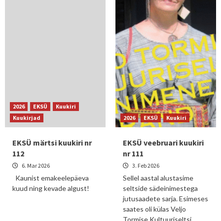
2026
EKSÜ
Kuukiri
Kuukirjad
2026
EKSÜ
Kuukiri
EKSÜ märtsi kuukiri nr
EKSÜ veebruari kuukiri
112
nr 111
6. Mar 2026
3. Feb 2026
Kaunist emakeelepäeva
Sellel aastal alustasime
kuud ning kevade algust!
seltside sädeinimestega
jutusaadete sarja. Esimeses
saates oli külas Veljo
Tormise Kultuuriseltsi