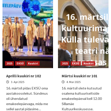
2025
EKSÜ
Kuukiri
2025
EKSÜ
Kuukiri
Aprilli kuukiri nr 102
Märtsi kuukiri nr 101
3. Apr 2025
4. Mar 2025
16. märtsil pidas EKSÜ oma
16. märtsil olete kutsutud
aastakoosolekut. Sündmus
osalema kultuuriseltside
oli ühendatud
emakeelepäeval kell 12.00
emakeelepäevaga, mida me
Sillamäe
sellel aastal pidasime…
Kultuurikeskusesse.