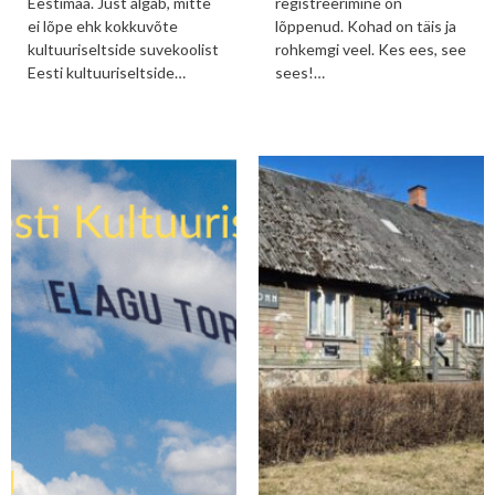
Eestimaa. Just algab, mitte
registreerimine on
ei lõpe ehk kokkuvõte
lõppenud. Kohad on täis ja
kultuuriseltside suvekoolist
rohkemgi veel. Kes ees, see
Eesti kultuuriseltside…
sees!…