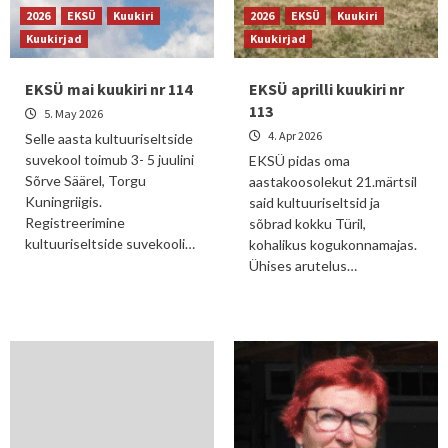
2026
EKSÜ
Kuukiri
2026
EKSÜ
Kuukiri
Kuukirjad
Kuukirjad
EKSÜ mai kuukiri nr 114
EKSÜ aprilli kuukiri nr
113
5. May 2026
4. Apr 2026
Selle aasta kultuuriseltside
suvekool toimub 3- 5 juulini
EKSÜ pidas oma
Sõrve Säärel, Torgu
aastakoosolekut 21.märtsil
Kuningriigis.
said kultuuriseltsid ja
Registreerimine
sõbrad kokku Türil,
kultuuriseltside suvekooli…
kohalikus kogukonnamajas.
Ühises arutelus…