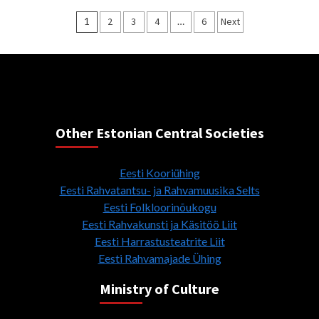
Posts
1
2
3
4
…
6
Next
pagination
Other Estonian Central Societies
Eesti Kooriühing
Eesti Rahvatantsu- ja Rahvamuusika Selts
Eesti Folkloorinõukogu
Eesti Rahvakunsti ja Käsitöö Liit
Eesti Harrastusteatrite Liit
Eesti Rahvamajade Ühing
Ministry of Culture