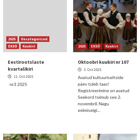
2025
Uncategorized
EKSÜ
Kuukiri
2025
EKSÜ
Kuukiri
Eestirootslaste
Oktoobri kuukiri nr 107
kvartalikiri
3. Oct 2025
11. Oct 2025
Avatud kultuuriseltside
päev tuleb taas!
nr3 2025
Registreerimine on avatud
Seekord toimub see 2.
novembril. Nagu
eelmiselgi…