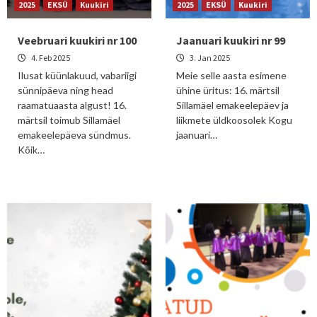
2025
EKSÜ
Kuukiri
2025
EKSÜ
Kuukiri
Veebruari kuukiri nr 100
Jaanuari kuukiri nr 99
4. Feb 2025
3. Jan 2025
Ilusat küünlakuud, vabariigi
Meie selle aasta esimene
sünnipäeva ning head
ühine üritus: 16. märtsil
raamatuaasta algust! 16.
Sillamäel emakeelepäev ja
märtsil toimub Sillamäel
liikmete üldkoosolek Kogu
emakeelepäeva sündmus.
jaanuari…
Kõik…