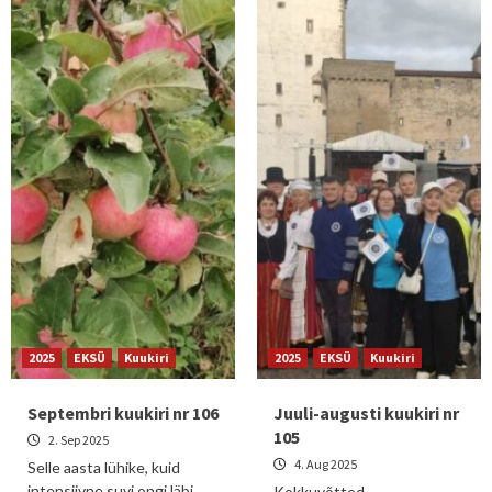
2025
EKSÜ
Kuukiri
2025
EKSÜ
Kuukiri
Septembri kuukiri nr 106
Juuli-augusti kuukiri nr
105
2. Sep 2025
4. Aug 2025
Selle aasta lühike, kuid
intensiivne suvi ongi läbi.
Kokkuvõtted