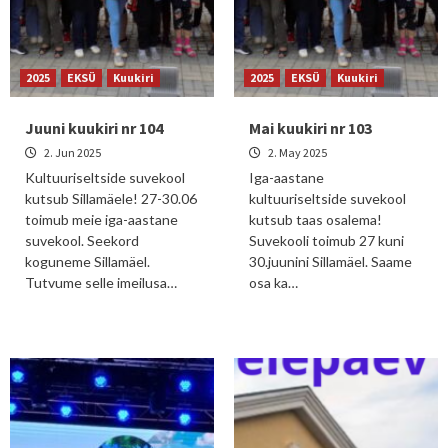
2025
EKSÜ
Kuukiri
2025
EKSÜ
Kuukiri
Juuni kuukiri nr 104
Mai kuukiri nr 103
2. Jun 2025
2. May 2025
Kultuuriseltside suvekool
Iga-aastane
kutsub Sillamäele! 27-30.06
kultuuriseltside suvekool
toimub meie iga-aastane
kutsub taas osalema!
suvekool. Seekord
Suvekooli toimub 27 kuni
koguneme Sillamäel.
30.juunini Sillamäel. Saame
Tutvume selle imeilusa…
osa ka…