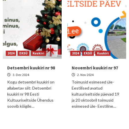
2024
EKSÜ
Kuukiri
2024
EKSÜ
Kuukiri
Detsembri kuukiri nr 98
Novembri kuukiri nr 97
3. Dec 2024
2. Nov 2024
Kogu detsembri kuukiri on
Toimusid esimesed üle-
allalaetav siit: Detsembri
Eestilised avatud
kuukiri nr 98 Eesti
kultuuriseltside päevad 19
Kultuuriseltside Ühendus
ja 20 oktoobril toimusid
soovib kõigile…
esimesed üle- Eestiline…