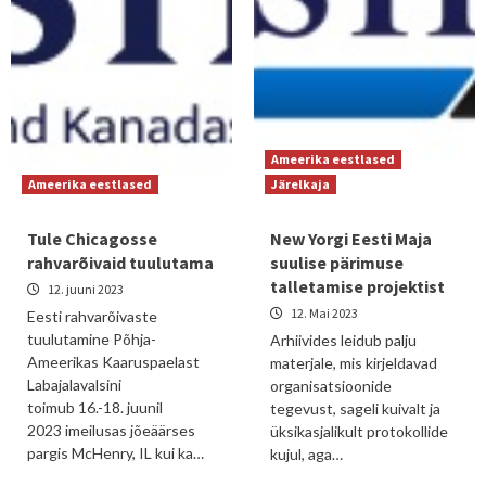
Ameerika eestlased
Ameerika eestlased
Järelkaja
Tule Chicagosse
New Yorgi Eesti Maja
rahvarõivaid tuulutama
suulise pärimuse
talletamise projektist
12. juuni 2023
12. Mai 2023
Eesti rahvarõivaste
tuulutamine Põhja-
Arhiivides leidub palju
Ameerikas Kaaruspaelast
materjale, mis kirjeldavad
Labajalavalsini
organisatsioonide
toimub 16.-18. juunil
tegevust, sageli kuivalt ja
2023 imeilusas jõeäärses
üksikasjalikult protokollide
pargis McHenry, IL kui ka…
kujul, aga…