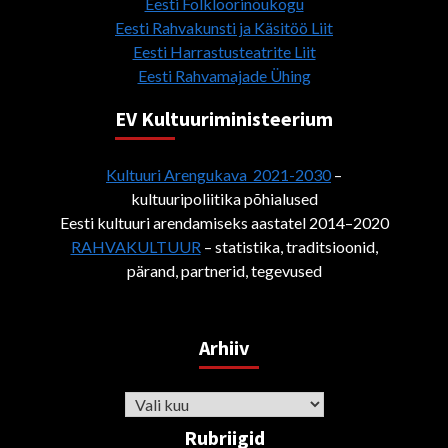
Eesti Folkloorinõukogu
Eesti Rahvakunsti ja Käsitöö Liit
Eesti Harrastusteatrite Liit
Eesti Rahvamajade Ühing
EV Kultuuriministeerium
Kultuuri Arengukava 2021-2030
–
kultuuripoliitika põhialused
Eesti kultuuri arendamiseks aastatel 2014–2020
RAHVAKULTUUR
– statistika, traditsioonid,
pärand, partnerid, tegevused
Arhiiv
Arhiiv
Rubriigid