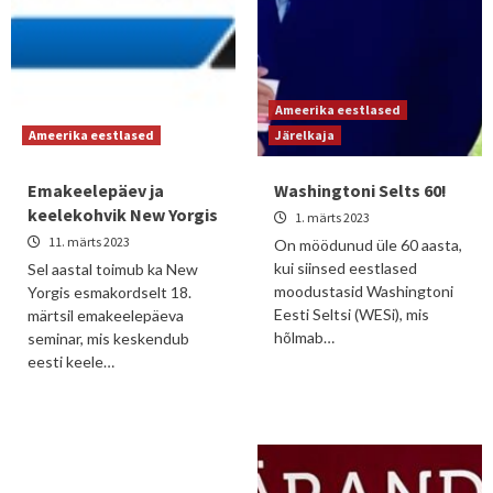
Ameerika eestlased
Ameerika eestlased
Järelkaja
Emakeelepäev ja
Washingtoni Selts 60!
keelekohvik New Yorgis
1. märts 2023
11. märts 2023
On möödunud üle 60 aasta,
kui siinsed eestlased
Sel aastal toimub ka New
moodustasid Washingtoni
Yorgis esmakordselt 18.
Eesti Seltsi (WESi), mis
märtsil emakeelepäeva
hõlmab…
seminar, mis keskendub
eesti keele…