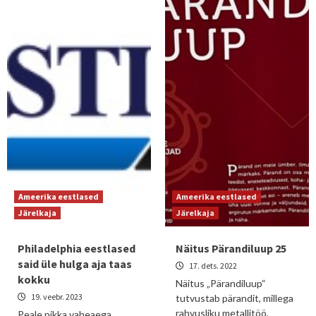
Ameerika eestlased
Ameerika eestlased
Järelkaja
Järelkaja
Philadelphia eestlased
Näitus Pärandiluup 25
said üle hulga aja taas
17. dets. 2022
kokku
Näitus „Pärandiluup“
19. veebr. 2023
tutvustab pärandit, millega
rahvusliku metallitöö,
Peale pikka vaheaega