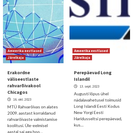
Ameerika eestlased
Ameerika eestlased
Järelkaja
Järelkaja
Erakordne
Perepäevad Long
väliseestlaste
Islandil
rahvarõivakool
13. sept. 2023
Chicagos
Augusti lõpus ühel
16. okt. 2023
nädalavahetusel toimusid
Long Islandi Eesti Kodus
MTÜ Rahvarõivas on alates
New Yorgi Eesti
2009. aastast korraldanud
Haridusseltsi perepäevad,
rahvarõivaste valmistamise
kus…
koolitusi. Üle-eelmisel
aastal sai aga hoo…