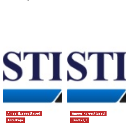
Ameerika eestlased
Ameerika eestlased
Järelkaja
Järelkaja