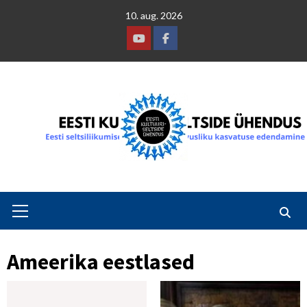
Skip
10. aug. 2026
to
content
Youtube
Facebook
Primary
Menu
Ameerika eestlased