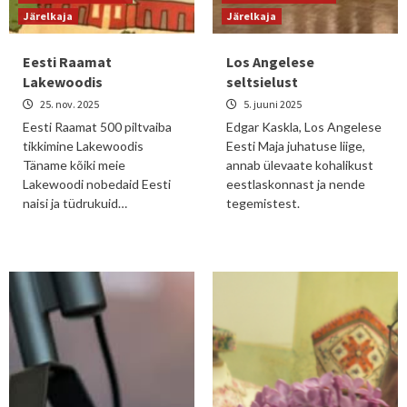
Järelkaja
Järelkaja
Eesti Raamat
Los Angelese
Lakewoodis
seltsielust
25. nov. 2025
5. juuni 2025
Eesti Raamat 500 piltvaiba
Edgar Kaskla, Los Angelese
tikkimine Lakewoodis
Eesti Maja juhatuse liige,
Täname kõiki meie
annab ülevaate kohalikust
Lakewoodi nobedaid Eesti
eestlaskonnast ja nende
naisi ja tüdrukuid…
tegemistest.