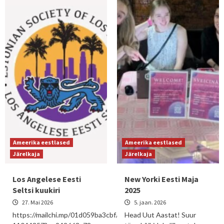
Ameerika eestlased
Ameerika eestlased
Järelkaja
Järelkaja
Los Angelese Eesti
New Yorki Eesti Maja
Seltsi kuukiri
2025
27. Mai 2026
5. jaan. 2026
https://mailchi.mp/01d059ba3cbf/may2026-
Head Uut Aastat! Suur