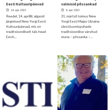
Eesti Kultuuripäevad
valmisid põssankad
14. apr. 2023
9. apr. 2023
Reedel, 14. aprillil, algasid
31. märtsil toimus New
järgmised New Yorgi Eesti
Yorgi Eesti Majas Ukraina
Kultuuripäevad, mis on
ülestõusmispühade
traditsiooniliselt täis head
traditsioonilise värvitud
Eesti…
muna – põssanka –…