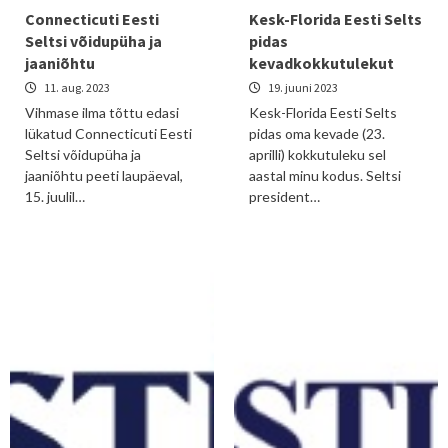
Connecticuti Eesti
Kesk-Florida Eesti Selts
Seltsi võidupüha ja
pidas
jaaniõhtu
kevadkokkutulekut
11. aug. 2023
19. juuni 2023
Vihmase ilma tõttu edasi
Kesk-Florida Eesti Selts
lükatud Connecticuti Eesti
pidas oma kevade (23.
Seltsi võidupüha ja
aprilli) kokkutuleku sel
jaaniõhtu peeti laupäeval,
aastal minu kodus. Seltsi
15. juulil…
president…