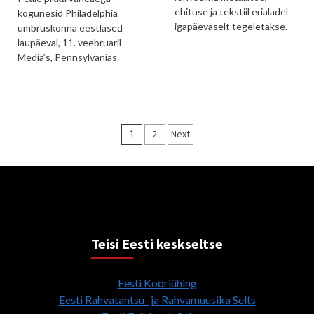
ehituse ja tekstiil erialadel
kogunesid Philadelphia
igapäevaselt tegeletakse.
ümbruskonna eestlased
laupäeval, 11. veebruaril
Media’s, Pennsylvanias.
Posts
1
2
Next
pagination
Teisi Eesti keskseltse
Eesti Kooriühing
Eesti Rahvatantsu- ja Rahvamuusika Selts