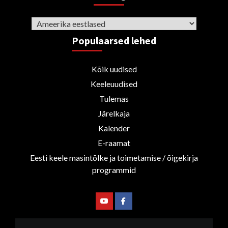
Rubriigid
Populaarsed lehed
Kõik uudised
Keeleuudised
Tulemas
Järelkaja
Kalender
E-raamat
Eesti keele masintõlke ja toimetamise / õigekirja
programmid
Youtube
Facebook