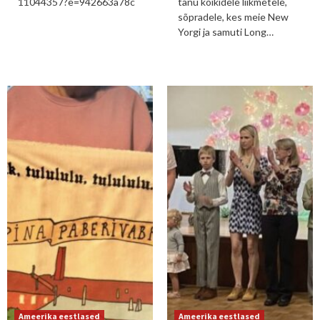
11044357?e=942663a78c
tänu kõikidele liikmetele,
sõpradele, kes meie New
Yorgi ja samuti Long…
Ameerika eestlased
Ameerika eestlased