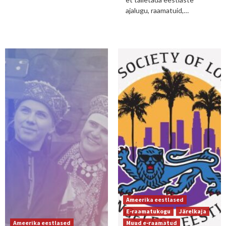
ajalugu, raamatuid,…
Ameerika eestlased
E-raamatukogu
Järelkaja
Ameerika eestlased
Muud e-raamatud