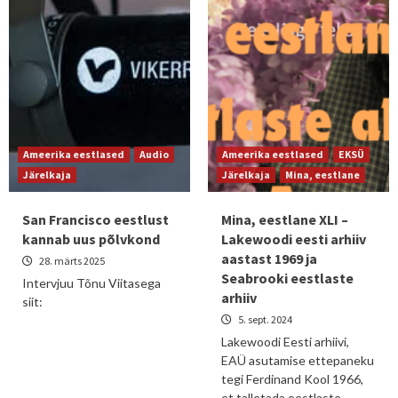
Ameerika eestlased
Audio
Ameerika eestlased
EKSÜ
Järelkaja
Järelkaja
Mina, eestlane
San Francisco eestlust
Mina, eestlane XLI –
kannab uus põlvkond
Lakewoodi eesti arhiiv
aastast 1969 ja
28. märts 2025
Seabrooki eestlaste
Intervjuu Tõnu Viitasega
arhiiv
siit:
5. sept. 2024
Lakewoodi Eesti arhiivi,
EAÜ asutamise ettepaneku
tegi Ferdinand Kool 1966,
et talletada eestlaste