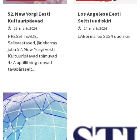
52. New Yorgi Eesti
Los Angelese Eesti
Kultuuripäevad
Seltsi uudiskiri
23. märts 2024
14. märts 2024
PRESSITEADE.
LAESi märtsi 2024 uudiskiri
Selleaastased, järjekorras
juba 52. New Yorgi Eesti
Kultuuripäevad toimuvad
4.-7. aprillil ning toovad
tavapäraselt…