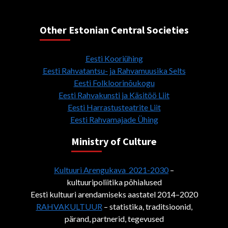
Other Estonian Central Societies
Eesti Kooriühing
Eesti Rahvatantsu- ja Rahvamuusika Selts
Eesti Folkloorinõukogu
Eesti Rahvakunsti ja Käsitöö Liit
Eesti Harrastusteatrite Liit
Eesti Rahvamajade Ühing
Ministry of Culture
Kultuuri Arengukava 2021-2030
–
kultuuripoliitika põhialused
Eesti kultuuri arendamiseks aastatel 2014–2020
RAHVAKULTUUR
– statistika, traditsioonid,
pärand, partnerid, tegevused