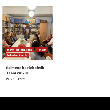
Estonian language
Recent
Peterburi selts
Esimene keelekohvik
Jaani kirikus
27. Jul 2026