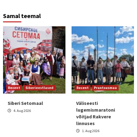
Samal teemal
Recent
Siberieestlased
Recent
Prantsusmaa
Siberi Setomaal
Väliseesti
lugemismaratoni
4. Aug 2026
võitjad Rakvere
linnuses
1. Aug 2026