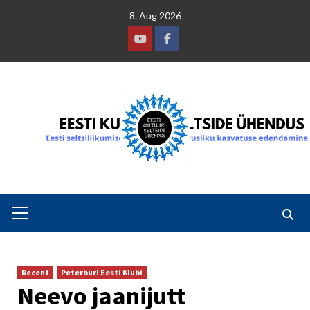
Skip
8. Aug 2026
to
content
Youtube
Facebook
Primary
Menu
Recent
Peterburi Eesti Klubi
Neevo jaanijutt