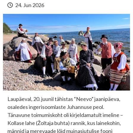
24. Jun 2026
Laupäeval, 20. juunil tähistas “Neevo” jaanipäeva,
osaledes ingerisoomlaste Juhannuse peol.
Tänavune toimumiskoht oli kirjeldamatult imeline –
Kollase lahe (Žoltaja buhta) rannik, kus lainekohin,
männid ja merevaade lõid muinasjutulise fooni