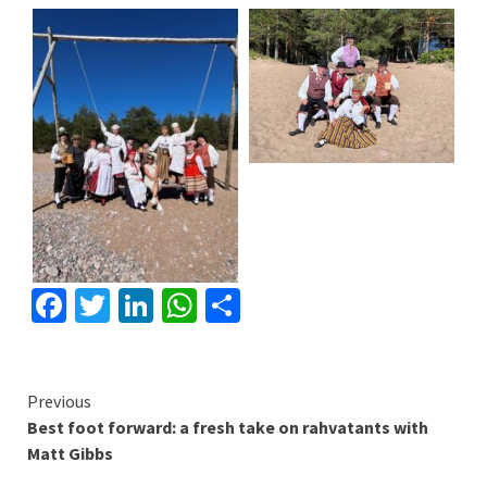
Facebook
Twitter
LinkedIn
WhatsApp
Share
Continue
Previous
Best foot forward: a fresh take on rahvatants with
Reading
Matt Gibbs