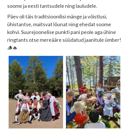
soome ja eesti tantsudele ning lauludele.
Päev oli täis traditsioonilisi mänge ja võistlusi,
ühistantse, maitsvat lõunat ning ehedat soome
kohvi. Suurejoonelise punkti pani peole aga ühine
ringtants otse mereääre süüdatud jaanitule ümber!
🪵🔥