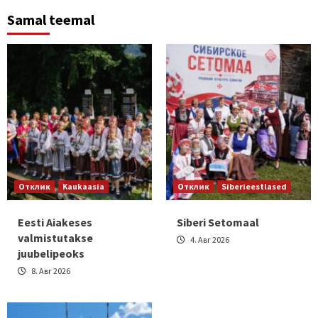
Samal teemal
Отклик
Kaukaasia
Отклик
Siberieestlased
Eesti Aiakeses
Siberi Setomaal
valmistutakse
4. Авг 2026
juubelipeoks
8. Авг 2026