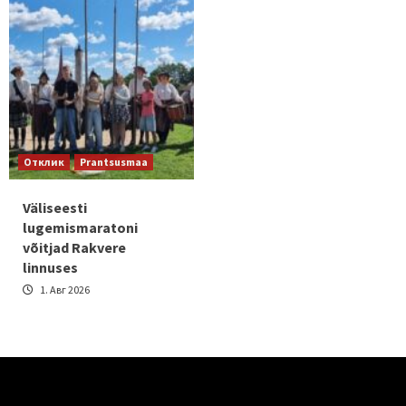
Отклик
Prantsusmaa
Väliseesti
lugemismaratoni
võitjad Rakvere
linnuses
1. Авг 2026