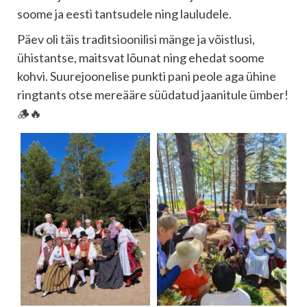
soome ja eesti tantsudele ning lauludele.
Päev oli täis traditsioonilisi mänge ja võistlusi,
ühistantse, maitsvat lõunat ning ehedat soome
kohvi. Suurejoonelise punkti pani peole aga ühine
ringtants otse mereääre süüdatud jaanitule ümber!
🪵🔥