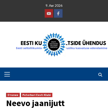
Skip
9. Авг 2026
to
content
Youtube
Facebook
Primary
Menu
Отклик
Peterburi Eesti Klubi
Neevo jaanijutt