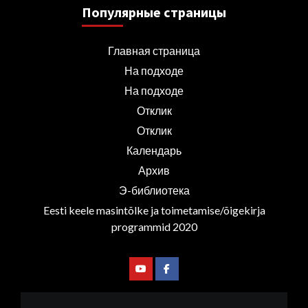
Популярные страницы
Главная страница
На подходе
На подходе
Отклик
Отклик
Календарь
Архив
Э-библиотека
Eesti keele masintõlke ja toimetamise/õigekirja
programmid 2020
Youtube
Facebook