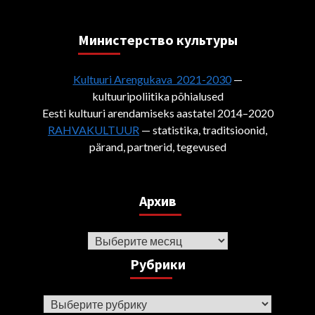
Министерствo культуры
Kultuuri Arengukava 2021-2030
—
kultuuripoliitika põhialused
Eesti kultuuri arendamiseks aastatel 2014–2020
RAHVAKULTUUR
— statistika, traditsioonid,
pärand, partnerid, tegevused
Архив
Архив
Рубрики
Рубрики