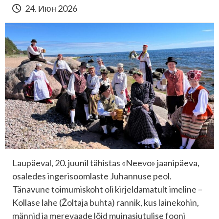
24. Июн 2026
Laupäeval, 20. juunil tähistas «Neevo» jaanipäeva,
osaledes ingerisoomlaste Juhannuse peol.
Tänavune toimumiskoht oli kirjeldamatult imeline –
Kollase lahe (Žoltaja buhta) rannik, kus lainekohin,
männid ja merevaade lõid muinasjutulise fooni