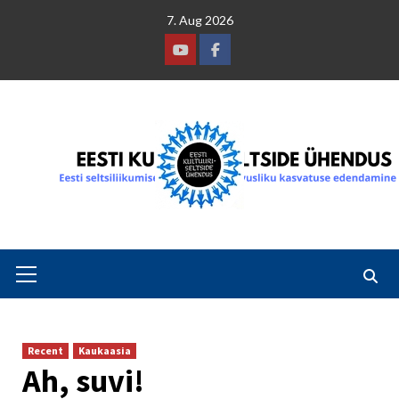
Skip
7. Aug 2026
to
content
Youtube
Facebook
Primary
Menu
Recent
Kaukaasia
Ah, suvi!