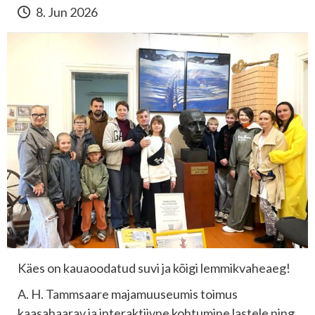
8. Jun 2026
Käes on kauaoodatud suvi ja kõigi lemmikvaheaeg!
A. H. Tammsaare majamuuseumis toimus
kaasahaarav ja interaktiivne kohtumine lastele ning