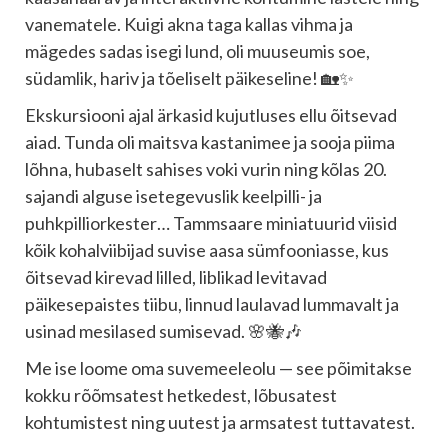
vanematele. Kuigi akna taga kallas vihma ja
mägedes sadas isegi lund, oli muuseumis soe,
südamlik, hariv ja tõeliselt päikeseline! 🏡✨
Ekskursiooni ajal ärkasid kujutluses ellu õitsevad
aiad. Tunda oli maitsva kastanimee ja sooja piima
lõhna, hubaselt sahises voki vurin ning kõlas 20.
sajandi alguse isetegevuslik keelpilli- ja
puhkpilliorkester… Tammsaare miniatuurid viisid
kõik kohalviibijad suvise aasa sümfooniasse, kus
õitsevad kirevad lilled, liblikad levitavad
päikesepaistes tiibu, linnud laulavad lummavalt ja
usinad mesilased sumisevad. 🌸🐝🎶
Me ise loome oma suvemeeleolu — see põimitakse
kokku rõõmsatest hetkedest, lõbusatest
kohtumistest ning uutest ja armsatest tuttavatest.