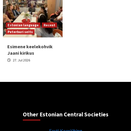
Estonian language
Recent
Peterburi selts
Esimene keelekohvik
Jaani kirikus
27. Jul 2026
Other Estonian Central Societies
Eesti Kooriühing