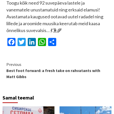
Toogu kõik need 92 suvepäeva lastele ja
vanematele unustamatuid ning erksaid elamusi!
Avastamata kaugused ootavad uutel radadel ning
lillede ja aroomide muusika keerutab meid kaasa
õnnelikus suvevalsis… 💃🕺🌾
Facebook
Twitter
LinkedIn
WhatsApp
Share
Continue
Previous
Best foot forward: a fresh take on rahvatants with
Reading
Matt Gibbs
Samal teemal