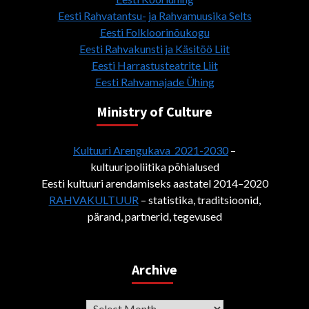
Eesti Rahvatantsu- ja Rahvamuusika Selts
Eesti Folkloorinõukogu
Eesti Rahvakunsti ja Käsitöö Liit
Eesti Harrastusteatrite Liit
Eesti Rahvamajade Ühing
Ministry of Culture
Kultuuri Arengukava 2021-2030
–
kultuuripoliitika põhialused
Eesti kultuuri arendamiseks aastatel 2014–2020
RAHVAKULTUUR
– statistika, traditsioonid,
pärand, partnerid, tegevused
Archive
Archive