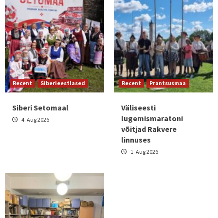
Recent
Siberieestlased
Recent
Prantsusmaa
Siberi Setomaal
Väliseesti
lugemismaratoni
4. Aug 2026
võitjad Rakvere
linnuses
1. Aug 2026