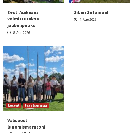
Eesti Aiakeses
Siberi Setomaal
valmistutakse
4. Aug 2026
juubelipeoks
8. Aug 2026
Recent
Prantsusmaa
Väliseesti
lugemismaratoni