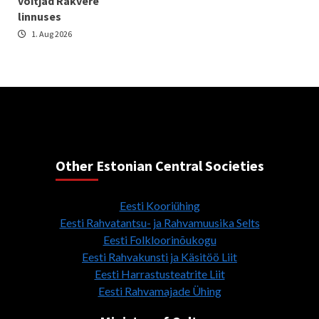
võitjad Rakvere
linnuses
1. Aug 2026
Other Estonian Central Societies
Eesti Kooriühing
Eesti Rahvatantsu- ja Rahvamuusika Selts
Eesti Folkloorinõukogu
Eesti Rahvakunsti ja Käsitöö Liit
Eesti Harrastusteatrite Liit
Eesti Rahvamajade Ühing