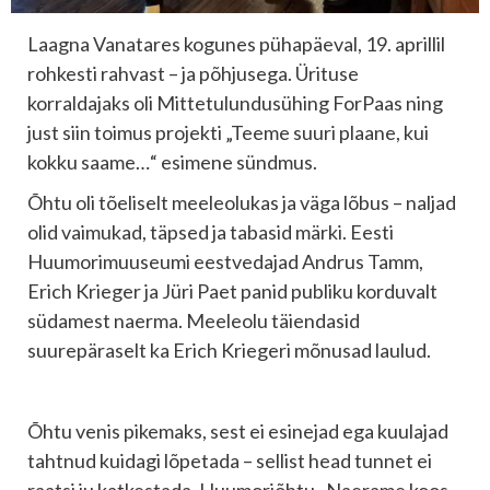
Laagna Vanatares kogunes pühapäeval, 19. aprillil
rohkesti rahvast – ja põhjusega. Ürituse
korraldajaks oli Mittetulundusühing ForPaas ning
just siin toimus projekti „Teeme suuri plaane, kui
kokku saame…“ esimene sündmus.
Õhtu oli tõeliselt meeleolukas ja väga lõbus – naljad
olid vaimukad, täpsed ja tabasid märki. Eesti
Huumorimuuseumi eestvedajad Andrus Tamm,
Erich Krieger ja Jüri Paet panid publiku korduvalt
südamest naerma. Meeleolu täiendasid
suurepäraselt ka Erich Kriegeri mõnusad laulud.
Õhtu venis pikemaks, sest ei esinejad ega kuulajad
tahtnud kuidagi lõpetada – sellist head tunnet ei
raatsi ju katkestada. Huumoriõhtu „Naerame koos –