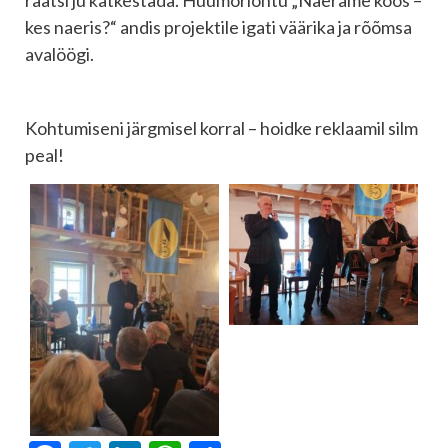
kes naeris?“ andis projektile igati väärika ja rõõmsa
avalöögi.
Kohtumiseni järgmisel korral – hoidke reklaamil silm
peal!