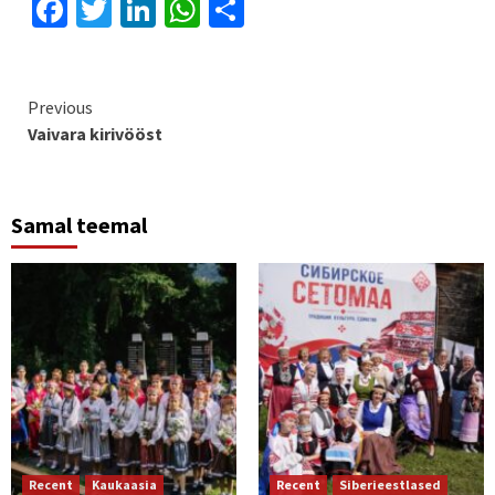
Facebook
Twitter
LinkedIn
WhatsApp
Share
Continue
Previous
Vaivara kirivööst
Reading
Samal teemal
Recent
Kaukaasia
Recent
Siberieestlased