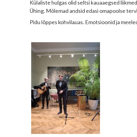
Külaliste hulgas olid seltsi kauaaegsed liikm
Ühing. Mõlemad andsid edasi omapoolse tervitus
Pidu lõppes kohvilauas. Emotsioonid ja meeleol