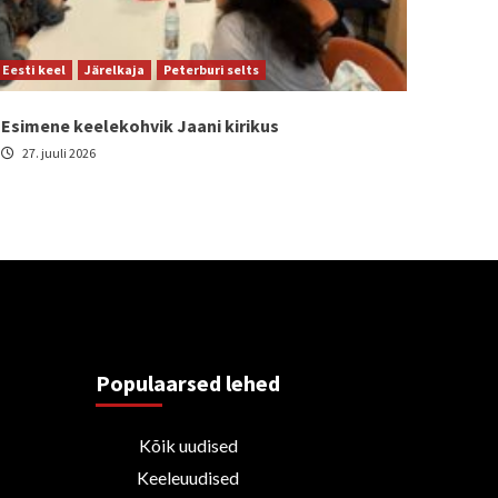
Eesti keel
Järelkaja
Peterburi selts
Esimene keelekohvik Jaani kirikus
27. juuli 2026
Populaarsed lehed
Kõik uudised
Keeleuudised