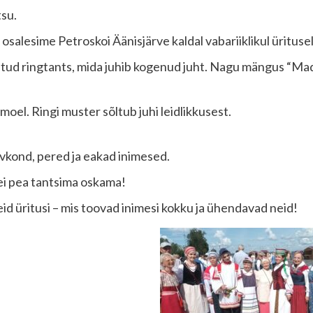
tsu.
osalesime Petroskoi Äänisjärve kaldal vabariiklikul üritusel
atud ringtants, mida juhib kogenud juht. Nagu mängus “Madu
 moel. Ringi muster sõltub juhi leidlikkusest.
lvkond, pered ja eakad inimesed.
 ei pea tantsima oskama!
seid üritusi – mis toovad inimesi kokku ja ühendavad neid!