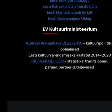
Eesti Folkloorinõukogu
Eesti Rahvakunsti ja Käsitöö Liit
Eesti Harrastusteatrite Liit
Eesti Rahvamajade Ühing
EV Kultuuriministeerium
Kultuuri Arengukava 2021-2030
– kultuuripoliitik
põhialused
Eesti kultuuri arendamiseks aastatel 2014–2020
RAHVAKULTUUR
– statistika, traditsioonid,
pärand, partnerid, tegevused