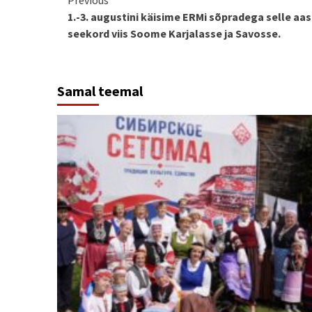
Continue
1.-3. augustini käisime ERMi sõpradega selle aast
Reading
seekord viis Soome Karjalasse ja Savosse.
Samal teemal