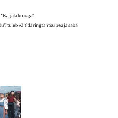
 “Karjala kruuga”.
”, tuleb vältida ringtantsu pea ja saba