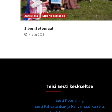
Järelkaja
Siberieestlased
Siberi Setomaal
4. aug. 2026
Teisi Eesti keskseltse
Eesti Kooriühing
Eesti Rahvatantsu- ja Rahvamuusika Selts