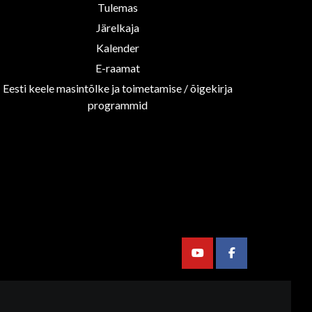
Tulemas
Järelkaja
Kalender
E-raamat
Eesti keele masintõlke ja toimetamise / õigekirja
programmid
Youtube
Facebook