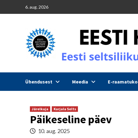
Skip
6. aug. 2026
to
content
Ühendusest
Meedia
E-raamatuk
Järelkaja
Karjala Selts
Päikeseline päev
10. aug. 2025