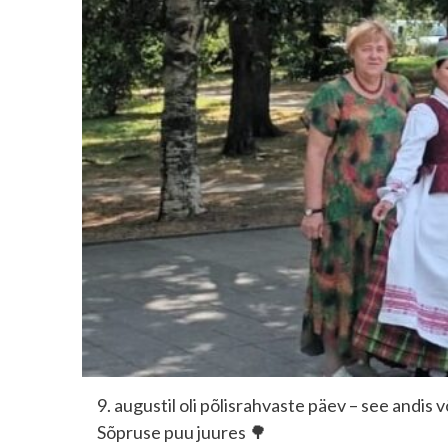
9. augustil oli põlisrahvaste päev – see andis
Sõpruse puu juures 🌳