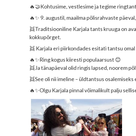
🔥🤝Kohtusime, vestlesime ja tegime ringtan
🔥✨ 9. augustil, maailma põlisrahvaste päeval, 
👯Traditsiooniline Karjala tants kruuga on av
kokkupõrget.
👯 Karjala eri piirkondades esitati tantsu omal
🔥✨Ring kogus kiiresti populaarsust 😊
👯Ja tänapäeval olid ringis lapsed, noorem põ
👯See oli nii imeline – üldtantsus osalemiseks
🔥✨Olgu Karjala pinnal võimalikult palju selli