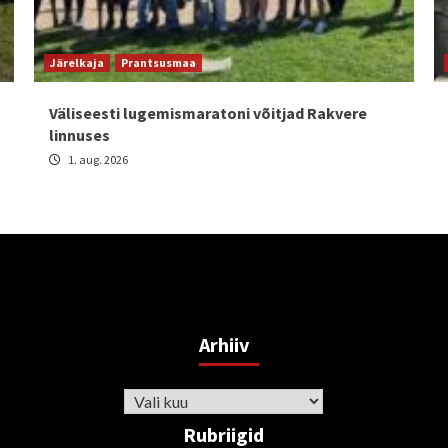
Järelkaja
Prantsusmaa
Väliseesti lugemismaratoni võitjad Rakvere
linnuses
1. aug. 2026
Arhiiv
Arhiiv
Rubriigid