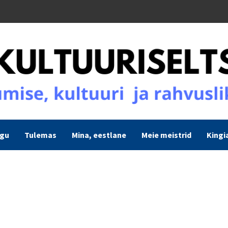
ogu
Tulemas
Mina, eestlane
Meie meistrid
Kingi