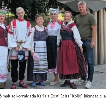
 võimaluse korraldada Karjala Eesti Selts “Kolle” liikmetele