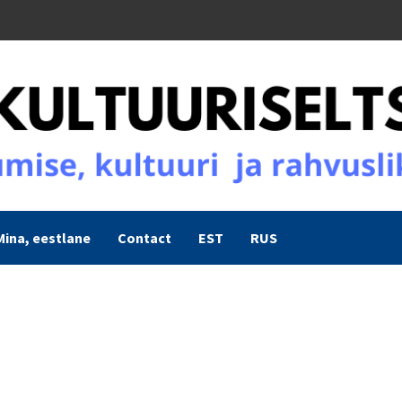
Mina, eestlane
Contact
EST
RUS