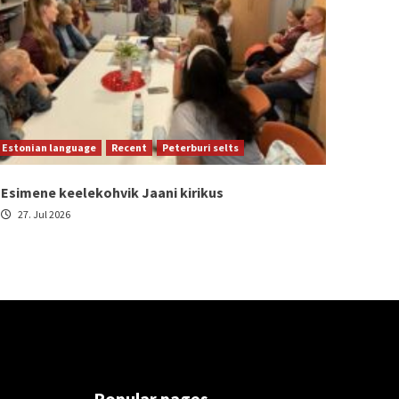
Estonian language
Recent
Peterburi selts
Esimene keelekohvik Jaani kirikus
27. Jul 2026
Popular pages