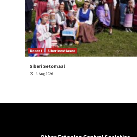
Recent
Siberieestlased
Siberi Setomaal
4. Aug 2026
Other Estonian Central Societies