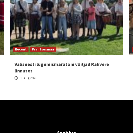
Recent
Prantsusmaa
Väliseesti lugemismaratoni võitjad Rakvere
linnuses
1. Aug 2026
Archive