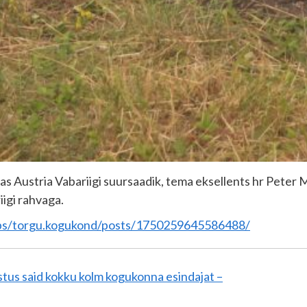
las Austria Vabariigi suursaadik, tema eksellents hr Peter 
igi rahvaga.
ps/torgu.kogukond/posts/1750259645586488/
tus said kokku kolm kogukonna esindajat –