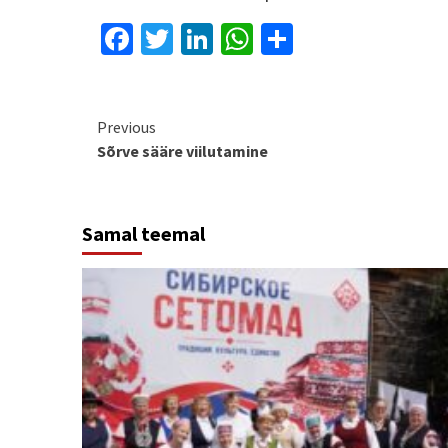
Facebook
Twitter
LinkedIn
WhatsApp
Share
Continue
Previous
Sõrve sääre viilutamine
Reading
Samal teemal