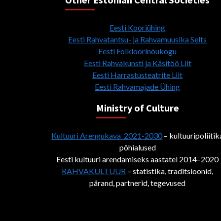
Eesti Kooriühing
Eesti Rahvatantsu- ja Rahvamuusika Selts
Eesti Folkloorinõukogu
Eesti Rahvakunsti ja Käsitöö Liit
Eesti Harrastusteatrite Liit
Eesti Rahvamajade Ühing
Ministry of Culture
Kultuuri Arengukava 2021-2030
– kultuuripoliitik
põhialused
Eesti kultuuri arendamiseks aastatel 2014–2020
RAHVAKULTUUR
– statistika, traditsioonid,
pärand, partnerid, tegevused