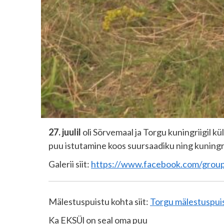
27. juulil
oli Sörvemaal ja Torgu kuningriigil kü
puu istutamine koos suursaadiku ning kuningri
Galerii siit:
https://www.facebook.com/grou
Mälestuspuistu kohta siit:
Torgu mälestuspuis
Ka EKSÜl on seal oma puu