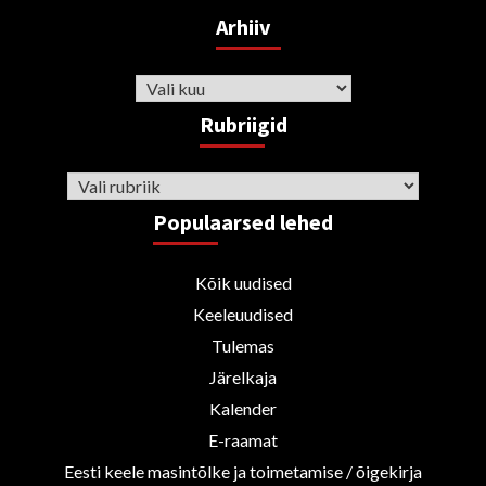
Arhiiv
Arhiiv
Rubriigid
Rubriigid
Populaarsed lehed
Kõik uudised
Keeleuudised
Tulemas
Järelkaja
Kalender
E-raamat
Eesti keele masintõlke ja toimetamise / õigekirja