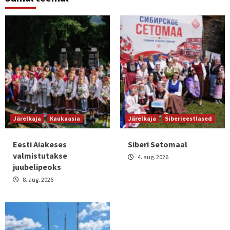
Järelkaja
Kaukaasia
Järelkaja
Siberieestlased
Eesti Aiakeses
Siberi Setomaal
valmistutakse
4. aug. 2026
juubelipeoks
8. aug. 2026