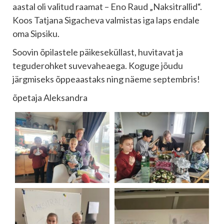
aastal oli valitud raamat – Eno Raud „Naksitrallid“.
Koos Tatjana Sigacheva valmistas iga laps endale
oma Sipsiku.
Soovin õpilastele päikeseküllast, huvitavat ja
teguderohket suvevaheaega. Koguge jõudu
järgmiseks õppeaastaks ning näeme septembris!
õpetaja Aleksandra