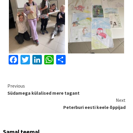
Facebook
Twitter
LinkedIn
WhatsApp
Share
Continue
Previous
Südamega külalised mere tagant
Reading
Next
Peterburi eesti keele õppijad
Samal teemal