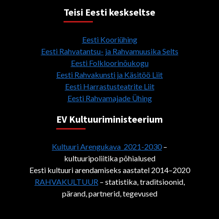
Teisi Eesti keskseltse
Eesti Kooriühing
Eesti Rahvatantsu- ja Rahvamuusika Selts
Eesti Folkloorinõukogu
Eesti Rahvakunsti ja Käsitöö Liit
Eesti Harrastusteatrite Liit
Eesti Rahvamajade Ühing
EV Kultuuriministeerium
Kultuuri Arengukava 2021-2030
–
kultuuripoliitika põhialused
Eesti kultuuri arendamiseks aastatel 2014–2020
RAHVAKULTUUR
– statistika, traditsioonid,
pärand, partnerid, tegevused