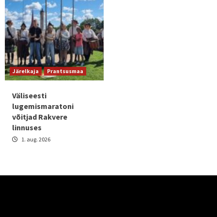
Järelkaja
Prantsusmaa
Väliseesti
lugemismaratoni
võitjad Rakvere
linnuses
1. aug. 2026