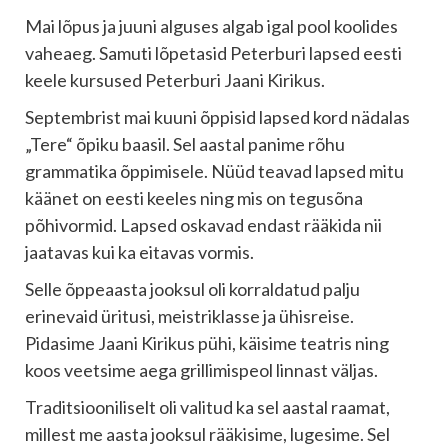
Mai lõpus ja juuni alguses algab igal pool koolides
vaheaeg. Samuti lõpetasid Peterburi lapsed eesti
keele kursused Peterburi Jaani Kirikus.
Septembrist mai kuuni õppisid lapsed kord nädalas
„Tere“ õpiku baasil. Sel aastal panime rõhu
grammatika õppimisele. Nüüd teavad lapsed mitu
käänet on eesti keeles ning mis on tegusõna
põhivormid. Lapsed oskavad endast rääkida nii
jaatavas kui ka eitavas vormis.
Selle õppeaasta jooksul oli korraldatud palju
erinevaid üritusi, meistriklasse ja ühisreise.
Pidasime Jaani Kirikus pühi, käisime teatris ning
koos veetsime aega grillimispeol linnast väljas.
Traditsiooniliselt oli valitud ka sel aastal raamat,
millest me aasta jooksul rääkisime, lugesime. Sel