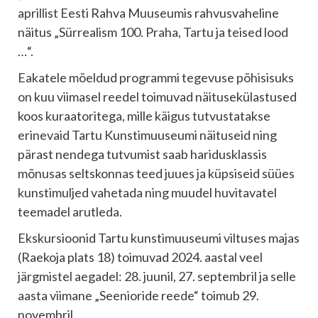
aprillist Eesti Rahva Muuseumis rahvusvaheline
näitus „Sürrealism 100. Praha, Tartu ja teised lood
…“.
Eakatele mõeldud programmi tegevuse põhisisuks
on kuu viimasel reedel toimuvad näitusekülastused
koos kuraatoritega, mille käigus tutvustatakse
erinevaid Tartu Kunstimuuseumi näituseid ning
pärast nendega tutvumist saab haridusklassis
mõnusas seltskonnas teed juues ja küpsiseid süües
kunstimuljed vahetada ning muudel huvitavatel
teemadel arutleda.
Ekskursioonid Tartu kunstimuuseumi viltuses majas
(Raekoja plats 18) toimuvad 2024. aastal veel
järgmistel aegadel: 28. juunil, 27. septembril ja selle
aasta viimane „Seenioride reede“ toimub 29.
novembril.