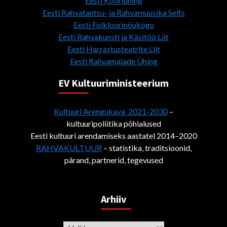
Eesti Kooriühing
Eesti Rahvatantsu- ja Rahvamuusika Selts
Eesti Folkloorinõukogu
Eesti Rahvakunsti ja Käsitöö Liit
Eesti Harrastusteatrite Liit
Eesti Rahvamajade Ühing
EV Kultuuriministeerium
Kultuuri Arengukava 2021-2030
–
kultuuripoliitika põhialused
Eesti kultuuri arendamiseks aastatel 2014–2020
RAHVAKULTUUR
– statistika, traditsioonid,
pärand, partnerid, tegevused
Arhiiv
Arhiiv