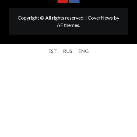
Youtube
Facebook
Copyright © All rights reserved.
|
CoverNews
by
AF themes.
EST
RUS
ENG