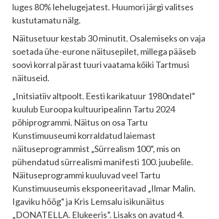
luges 80% lehelugejatest. Huumori järgi valitses
kustutamatu nälg.
Näitusetuur kestab 30 minutit. Osalemiseks on vaja
soetada ühe-eurone näitusepilet, millega pääseb
soovi korral pärast tuuri vaatama kõiki Tartmusi
näituseid.
„Initsiatiiv altpoolt. Eesti karikatuur 1980ndatel”
kuulub Euroopa kultuuripealinn Tartu 2024
põhiprogrammi. Näitus on osa Tartu
Kunstimuuseumi korraldatud laiemast
näituseprogrammist „Sürrealism 100“, mis on
pühendatud sürrealismi manifesti 100. juubelile.
Näituseprogrammi kuuluvad veel Tartu
Kunstimuuseumis eksponeeritavad „Ilmar Malin.
Igaviku hõõg“ ja Kris Lemsalu isikunäitus
„DONATELLA. Elukeeris”. Lisaks on avatud 4.