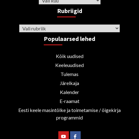
Rubriigid
Rubriigid
Populaarsed lehed
Kõik uudised
Keeleuudised
Tulemas
Järelkaja
Kalender
E-raamat
Eesti keele masintõlke ja toimetamise / õigekirja
programmid