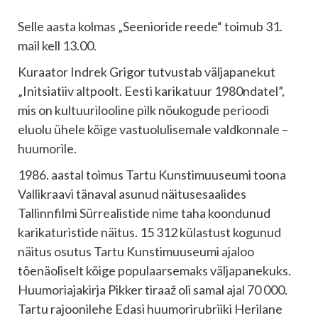
Selle aasta kolmas „Seenioride reede“ toimub 31.
mail kell 13.00.
Kuraator Indrek Grigor tutvustab väljapanekut
„Initsiatiiv altpoolt. Eesti karikatuur 1980ndatel”,
mis on kultuurilooline pilk nõukogude perioodi
eluolu ühele kõige vastuolulisemale valdkonnale –
huumorile.
1986. aastal toimus Tartu Kunstimuuseumi toona
Vallikraavi tänaval asunud näitusesaalides
Tallinnfilmi Sürrealistide nime taha koondunud
karikaturistide näitus. 15 312 külastust kogunud
näitus osutus Tartu Kunstimuuseumi ajaloo
tõenäoliselt kõige populaarsemaks väljapanekuks.
Huumoriajakirja Pikker tiraaž oli samal ajal 70 000.
Tartu rajoonilehe Edasi huumorirubriiki Herilane