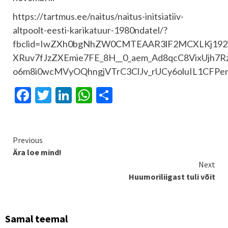
https://tartmus.ee/naitus/naitus-initsiatiiv-
altpoolt-eesti-karikatuur-1980ndatel/?
fbclid=IwZXh0bgNhZW0CMTEAAR3lF2MCXLKj192
XRuv7fJzZXEmie7FE_8H__0_aem_Ad8qcC8VixUjh7R
o6m8i0wcMVyOQhngjVTrC3ClJv_rUCy6oluIL1CFPe
Facebook
Twitter
LinkedIn
WhatsApp
Share
Continue
Previous
Ära loe mind!
Reading
Next
Huumoriliigast tuli võit
Samal teemal