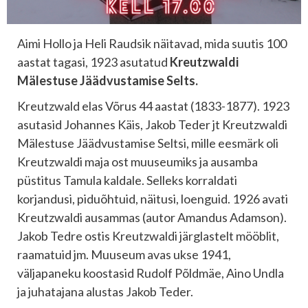
Aimi Hollo ja Heli Raudsik näitavad, mida suutis 100
aastat tagasi, 1923 asutatud
Kreutzwaldi
Mälestuse Jäädvustamise Selts.
Kreutzwald elas Võrus 44 aastat (1833-1877). 1923
asutasid Johannes Käis, Jakob Teder jt Kreutzwaldi
Mälestuse Jäädvustamise Seltsi, mille eesmärk oli
Kreutzwaldi maja ost muuseumiks ja ausamba
püstitus Tamula kaldale. Selleks korraldati
korjandusi, piduõhtuid, näitusi, loenguid. 1926 avati
Kreutzwaldi ausammas (autor Amandus Adamson).
Jakob Tedre ostis Kreutzwaldi järglastelt mööblit,
raamatuid jm. Muuseum avas ukse 1941,
väljapaneku koostasid Rudolf Põldmäe, Aino Undla
ja juhatajana alustas Jakob Teder.