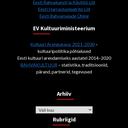
Eesti Rahvakunsti ja Käsitöö Liit
Eesti Harrastusteatrite Liit
Eesti Rahvamajade Ühing
EV Kultuuriministeerium
Kultuuri Arengukava 2021-2030
–
kultuuripoliitika põhialused
Eesti kultuuri arendamiseks aastatel 2014–2020
RAHVAKULTUUR
– statistika, traditsioonid,
pärand, partnerid, tegevused
Arhiiv
Arhiiv
Rubriigid