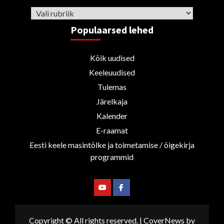
Rubriigid
Populaarsed lehed
Kõik uudised
Keeleuudised
Tulemas
Järelkaja
Kalender
E-raamat
Eesti keele masintõlke ja toimetamise / õigekirja
programmid
Youtube
Facebook
Copyright © All rights reserved.
|
CoverNews
by