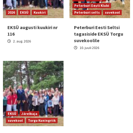
Peterburi Eesti Klubi
2026
EKSÜ
Kuukiri
Peterburi selts
suvekool
EKSÜ augusti kuukiri nr
Peterburi Eesti Seltsi
116
tagasiside EKSÜ Torgu
suvekoolile
2. aug. 2026
10. juuli 2026
EKSÜ
Järelkaja
suvekool
Torgu Kuningriik