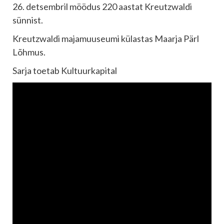
26. detsembril möödus 220 aastat Kreutzwaldi
sünnist.
Kreutzwaldi majamuuseumi külastas Maarja Pärl
Lõhmus.
Sarja toetab Kultuurkapital