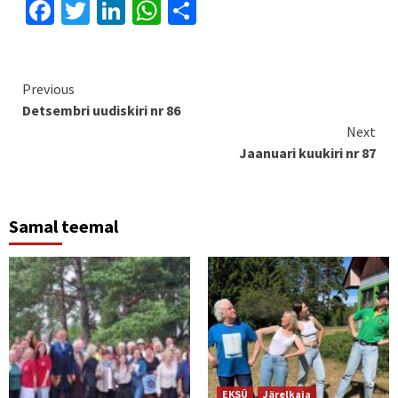
Facebook
Twitter
LinkedIn
WhatsApp
Share
Continue
Previous
Detsembri uudiskiri nr 86
Reading
Next
Jaanuari kuukiri nr 87
Samal teemal
EKSÜ
Järelkaja