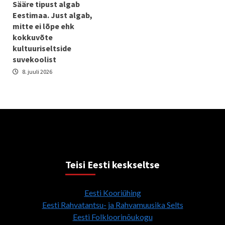
Sääre tipust algab
Eestimaa. Just algab,
mitte ei lõpe ehk
kokkuvõte
kultuuriseltside
suvekoolist
8. juuli 2026
Teisi Eesti keskseltse
Eesti Kooriühing
Eesti Rahvatantsu- ja Rahvamuusika Selts
Eesti Folkloorinõukogu