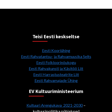
Teisi Eesti keskseltse
Eesti Kooriühing
Eesti Rahvatantsu- ja Rahvamuusika Selts
Eesti Folkloorinõukogu
Eesti Rahvakunsti ja Käsitöö Liit
Eesti Harrastusteatrite Liit
Eesti Rahvamajade Ühing
EV Kultuuriministeerium
Kultuuri Arengukava 2021-2030
–
kultuuripoliitika põhialused