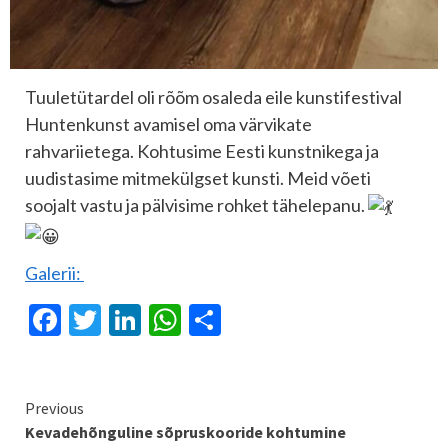
Tuuletütardel oli rõõm osaleda eile kunstifestival
Huntenkunst avamisel oma värvikate
rahvariietega. Kohtusime Eesti kunstnikega ja
uudistasime mitmekülgset kunsti. Meid võeti
soojalt vastu ja pälvisime rohket tähelepanu.
Galerii:
Facebook
Twitter
LinkedIn
WhatsApp
Share
Continue
Previous
Kevadehõnguline sõpruskooride kohtumine
Reading