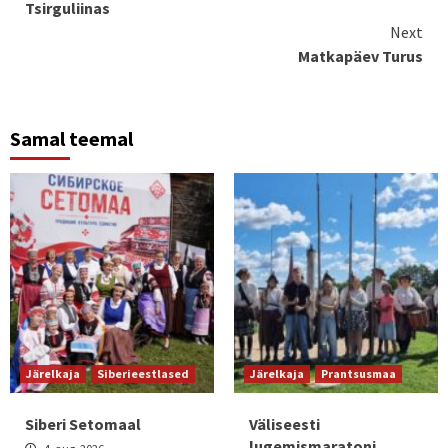
Tsirguliinas
Next
Matkapäev Turus
Samal teemal
Järelkaja
Siberieestlased
Järelkaja
Prantsusmaa
Siberi Setomaal
Väliseesti
lugemismaratoni