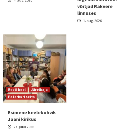
4. aug. 2026
võitjad Rakvere
linnuses
1. aug. 2026
Eesti keel
Järelkaja
Peterburi selts
Esimene keelekohvik
Jaani kirikus
27. juuli 2026