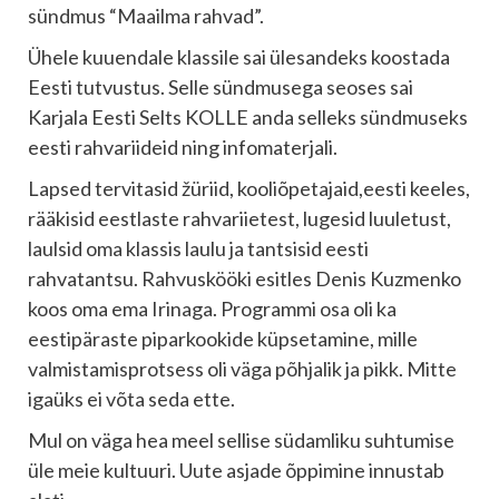
sündmus “Maailma rahvad”.
Ühele kuuendale klassile sai ülesandeks koostada
Eesti tutvustus. Selle sündmusega seoses sai
Karjala Eesti Selts KOLLE anda selleks sündmuseks
eesti rahvariideid ning infomaterjali.
Lapsed tervitasid žüriid, kooliõpetajaid,eesti keeles,
rääkisid eestlaste rahvariietest, lugesid luuletust,
laulsid oma klassis laulu ja tantsisid eesti
rahvatantsu. Rahvuskööki esitles Denis Kuzmenko
koos oma ema Irinaga. Programmi osa oli ka
eestipäraste piparkookide küpsetamine, mille
valmistamisprotsess oli väga põhjalik ja pikk. Mitte
igaüks ei võta seda ette.
Mul on väga hea meel sellise südamliku suhtumise
üle meie kultuuri. Uute asjade õppimine innustab