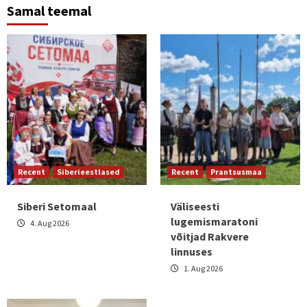
Samal teemal
Recent
Siberieestlased
Recent
Prantsusmaa
Siberi Setomaal
Väliseesti
lugemismaratoni
4. Aug 2026
võitjad Rakvere
linnuses
1. Aug 2026