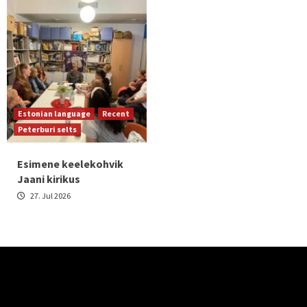
Estonian language
Recent
Peterburi selts
Esimene keelekohvik
Jaani kirikus
27. Jul 2026