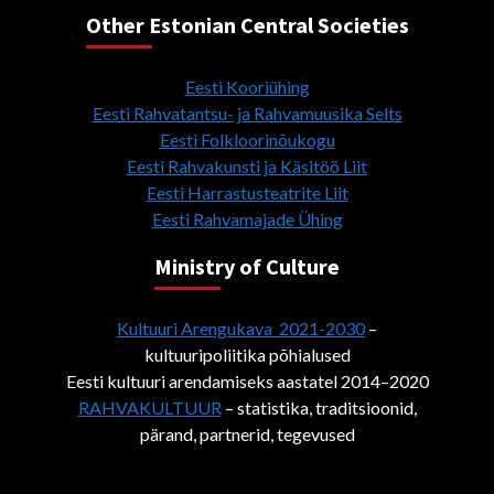
Other Estonian Central Societies
Eesti Kooriühing
Eesti Rahvatantsu- ja Rahvamuusika Selts
Eesti Folkloorinõukogu
Eesti Rahvakunsti ja Käsitöö Liit
Eesti Harrastusteatrite Liit
Eesti Rahvamajade Ühing
Ministry of Culture
Kultuuri Arengukava 2021-2030
–
kultuuripoliitika põhialused
Eesti kultuuri arendamiseks aastatel 2014–2020
RAHVAKULTUUR
– statistika, traditsioonid,
pärand, partnerid, tegevused