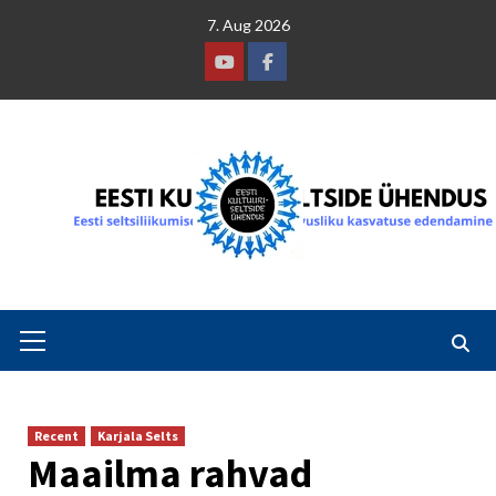
Skip
7. Aug 2026
to
content
Youtube
Facebook
Primary
Menu
Recent
Karjala Selts
Maailma rahvad