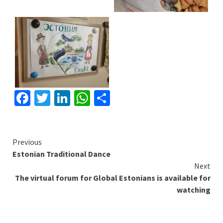
Facebook
Twitter
LinkedIn
WhatsApp
Share
Continue
Previous
Estonian Traditional Dance
Reading
Next
The virtual forum for Global Estonians is available for
watching