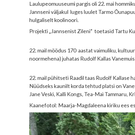
Laulupeomuuseumi pargis oli 22. mai hommikul
Jannseni väljakul luges luulet Tarmo Õunapuu
hulgaliselt koolinoori.
Projekti „Jannsenist Zileni“ toetasid Tartu Ku
22. mail möödus 170 aastat vaimuliku, kultuuri
noormehena) juhatas Rudolf Kallas Vanemuise m
22. mail pühitseti Raadil taas Rudolf Kalla
Nüüdseks kaunilt korda tehtud platsi on Vanem
Jane Veski, Kalli Kongs, Tea-Mai Tammaru, Kris
Kaanefotol: Maarja-Magdaleena kiriku ees e