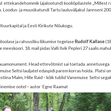
 ettekandehommik (ajalootund) kooliõpilastele „Millest r
. Loodus- ja muusikatundi Tartu lauluväljakul Jannseni 20
ltuurkapital ja Eesti Kirikute Nõukogu.
loolase ja rahvusliku liikumise tegelase
Rudolf Kallase
(18
eeskoori. 18. mail pidas Valli Ilvik Pepleri 27 saalis mah
se hauamonument. Head ettevõtmist sai toetada annetusega 
uise Seltsi lauljatel edaspidi parem korras hoida. Platsi 
tiina Malm, Hille Raid – kõik tublid Vanemuise Seltsi segak
sinemise ootel – autor Egne Raamat