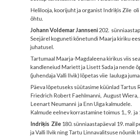
Helilooja, koorijuht ja organist Indriķis Zile o
õhtu.
Johann Voldemar Jannseni
202. sünniaastapä
Seejärel koguneti kõnetundi Maarja kiriku ees
juhatusel.
Tartumaal Maarja-Magdaleena kirikus viis sea
kandleneiud Mariett ja Lisett Sada ja nende õ
(juhendaja Valli Ilvik) lõpetas viie lauluga 
Päeva lõpetuseks süütasime küünlad Tartus Raa
Friedrich Robert Faehlmanni, August Wiera, 
Leenart Neumanni ja Enn Uiga kalmudele.
Kalmude eelnev korrastamine toimus 1., 9. ja 1
Indriķis Zile
180. sünniaastapäeval 19. mail 
ja Valli Ilvik ning Tartu Linnavalitsuse nõuni