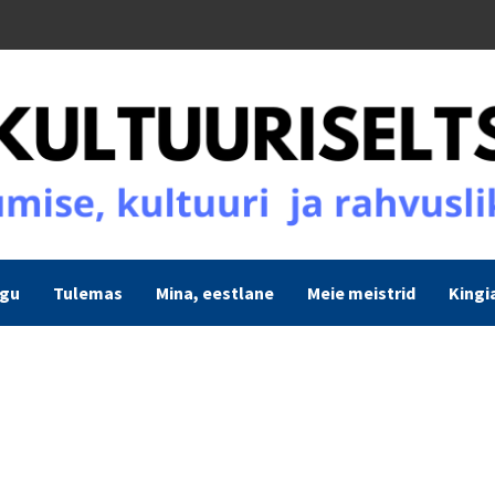
ogu
Tulemas
Mina, eestlane
Meie meistrid
Kingi