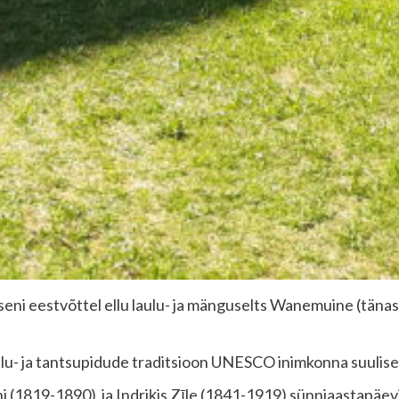
seni eestvõttel ellu laulu- ja mänguselts Wanemuine (täna
laulu- ja tantsupidude traditsioon UNESCO inimkonna suulise
 (1819-1890) ja Indriķis Zīle (1841-1919) sünniaastapäev