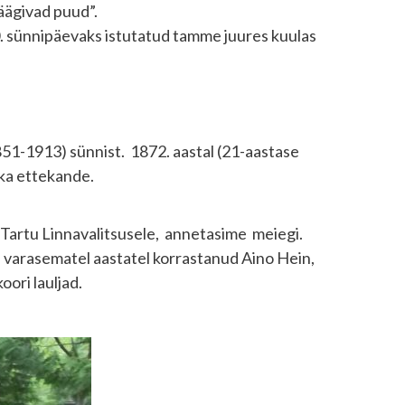
äägivad puud”.
0. sünnipäevaks istutatud tamme juures kuulas
51-1913) sünnist. 1872. aastal (21-aastase
uka ettekande.
Tartu Linnavalitsusele, annetasime meiegi.
on varasematel aastatel korrastanud Aino Hein,
oori lauljad.