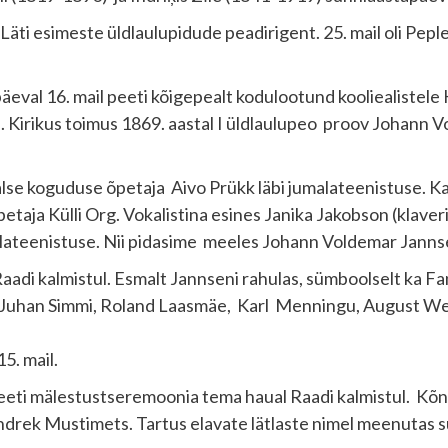
li Läti esimeste üldlaulupidude peadirigent. 25. mail oli Peple
eval 16. mail peeti kõigepealt kodulootund kooliealistele 
. Kirikus toimus 1869. aastal I üldlaulupeo proov Johann 
lse koguduse õpetaja Aivo Prükk läbi jumalateenistuse. Ka
petaja Külli Org. Vokalistina esines Janika Jakobson (klave
jumalateenistuse. Nii pidasime meeles Johann Voldemar Janns
di kalmistul. Esmalt Jannseni rahulas, sümboolselt ka Fann
Juhan Simmi, Roland Laasmäe, Karl Menningu, August Weiz
5. mail.
peeti mälestustseremoonia tema haual Raadi kalmistul. Kõn
k Indrek Mustimets. Tartus elavate lätlaste nimel meenutas 