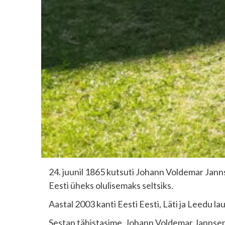
24. juunil 1865 kutsuti Johann Voldemar Jann
Eesti üheks olulisemaks seltsiks.
Aastal 2003 kanti Eesti Eesti, Läti ja Leedu 
Sestap tähistasime Johann Voldemar Jannseni