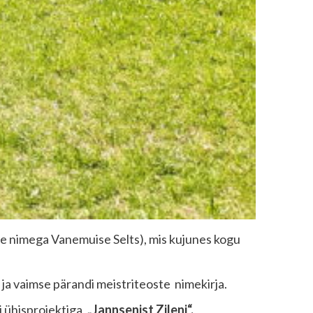
se nimega Vanemuise Selts), mis kujunes kogu
 ja vaimse pärandi meistriteoste nimekirja.
i ühisprojektiga
„Jannsenist Zileni“.