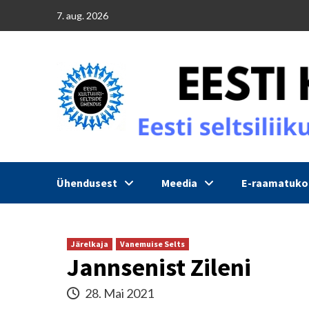
Skip
7. aug. 2026
to
content
Ühendusest
Meedia
E-raamatuk
Järelkaja
Vanemuise Selts
Jannsenist Zileni
28. Mai 2021