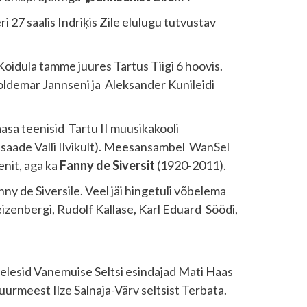
ri 27 saalis Indriķis Zile elulugu tutvustav
Koidula tamme juures Tartus Tiigi 6 hoovis.
Voldemar Jannseni ja Aleksander Kunileidi
asa teenisid Tartu II muusikakooli
risaade Valli Ilvikult). Meesansambel WanSel
enit, aga ka
Fanny de Siversit
(1920-2011).
y de Siversile. Veel jäi hingetuli võbelema
enbergi, Rudolf Kallase, Karl Eduard Söödi,
elesid Vanemuise Seltsi esindajad Mati Haas
suurmeest Ilze Salnaja-Värv seltsist Terbata.