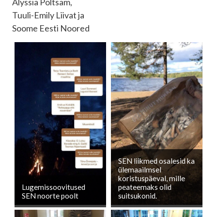
Alyssia Põltsam,
Tuuli-Emily Liivat ja
Soome Eesti Noored
SEN liikmed osalesid ka
ülemaailmsel
koristuspäeval, mille
Lugemissoovitused
peateemaks olid
SEN noorte poolt
suitsukonid.