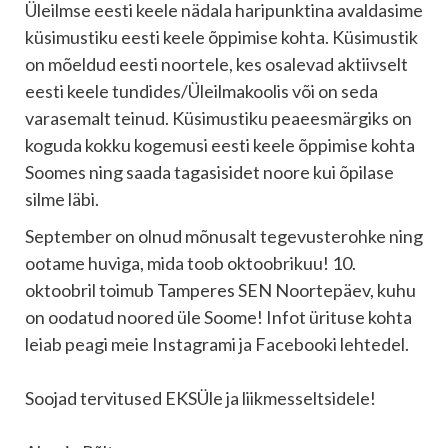
Üleilmse eesti keele nädala haripunktina avaldasime
küsimustiku eesti keele õppimise kohta. Küsimustik
on mõeldud eesti noortele, kes osalevad aktiivselt
eesti keele tundides/Üleilmakoolis või on seda
varasemalt teinud. Küsimustiku peaeesmärgiks on
koguda kokku kogemusi eesti keele õppimise kohta
Soomes ning saada tagasisidet noore kui õpilase
silme läbi.
September on olnud mõnusalt tegevusterohke ning
ootame huviga, mida toob oktoobrikuu!
10.
oktoobril toimub Tamperes SEN Noortepäev, kuhu
on oodatud noored üle Soome!
Infot ürituse kohta
leiab peagi meie Instagrami ja Facebooki lehtedel.
Soojad tervitused EKSÜle ja liikmesseltsidele!