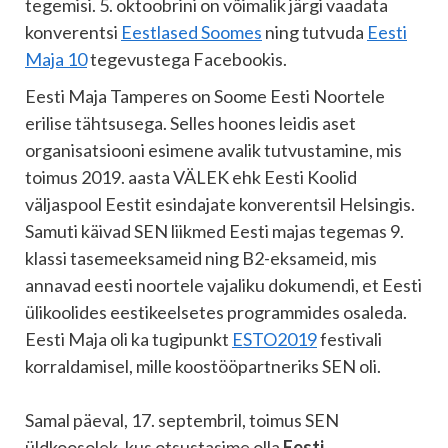
tegemisi. 5. oktoobrini on võimalik järgi vaadata
konverentsi
Eestlased Soomes
ning tutvuda
Eesti
Maja 10
tegevustega Facebookis.
Eesti Maja Tamperes on Soome Eesti Noortele
erilise tähtsusega. Selles hoones leidis aset
organisatsiooni esimene avalik tutvustamine, mis
toimus 2019. aasta VÄLEK ehk Eesti Koolid
väljaspool Eestit esindajate konverentsil Helsingis.
Samuti käivad SEN liikmed Eesti majas tegemas 9.
klassi tasemeeksameid ning B2-eksameid, mis
annavad eesti noortele vajaliku dokumendi, et Eesti
ülikoolides eestikeelsetes programmides osaleda.
Eesti Maja oli ka tugipunkt
ESTO2019
festivali
korraldamisel, mille koostööpartneriks SEN oli.
Samal päeval, 17. septembril, toimus SEN
üldkoosolek, kus otsustasime olla
Eesti