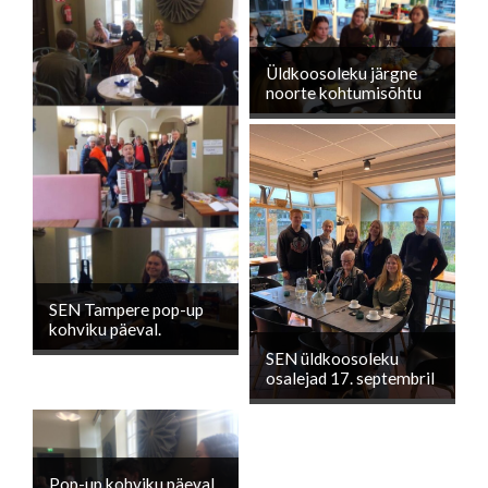
Üldkoosoleku järgne
noorte kohtumisõhtu
SEN Tampere pop-up
kohviku päeval.
SEN üldkoosoleku
osalejad 17. septembril
Pop-up kohviku päeval