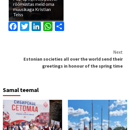
rõõmustas meid oma
muusikaga Kristian
Teiss
Facebook
Twitter
LinkedIn
WhatsApp
Share
Continue
Next
Estonian societies all over the world send their
Reading
greetings in honour of the spring time
Samal teemal