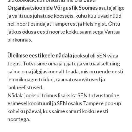
Organisatsioonide Võrgustik Soomes
asutajaliige
ja valiti uus juhatuse koosseis, kuhu kuuluvad nüüd
neli noort esindajat Tamperest ja Helsingist. Õhtu
jätkus õdusa eesti noorte kokkusaamisega Vantaa
piirkonnas.
Üleilmse eesti keele nädala
jooksul oli SEN väga
tegus. Tutvusime oma jälgijatega virtuaalselt ning
saime oma jälgijaskonnalt teada, mis on nende eesti
lemmikmagustoidud, raamatusoovitused ja
laulueelistused.
Nädala jooksul toimus lisaks ka SEN tutvustamine
esimesel koolituuril ja SEN osalus Tampere pop-up
kohviku päeval, kus saime samuti kokku eesti
noortega.