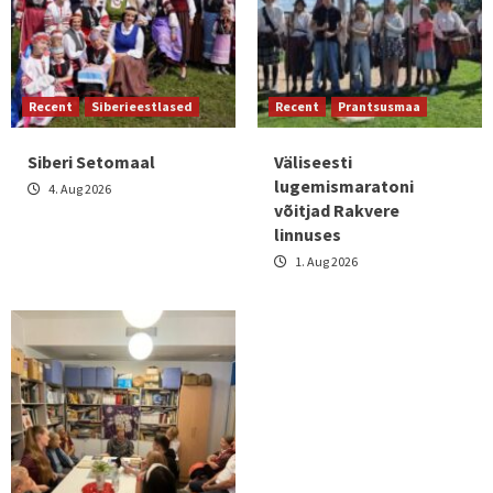
Recent
Siberieestlased
Recent
Prantsusmaa
Siberi Setomaal
Väliseesti
lugemismaratoni
4. Aug 2026
võitjad Rakvere
linnuses
1. Aug 2026