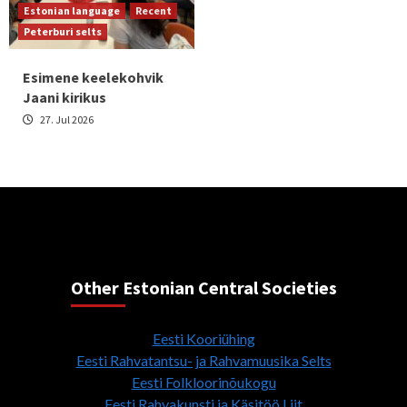
Estonian language
Recent
Peterburi selts
Esimene keelekohvik
Jaani kirikus
27. Jul 2026
Other Estonian Central Societies
Eesti Kooriühing
Eesti Rahvatantsu- ja Rahvamuusika Selts
Eesti Folkloorinõukogu
Eesti Rahvakunsti ja Käsitöö Liit