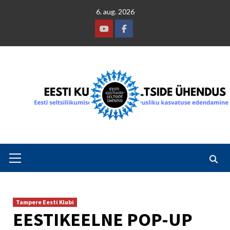
Skip
6. aug. 2026
to
content
Youtube
Facebook
Primary
Menu
Tampere Eesti Klubi
EESTIKEELNE POP-UP