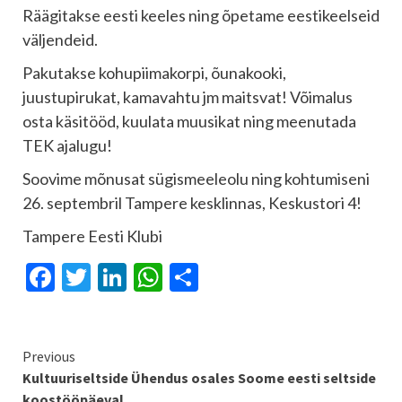
Räägitakse eesti keeles ning õpetame eestikeelseid
väljendeid.
Pakutakse kohupiimakorpi, õunakooki,
juustupirukat, kamavahtu jm maitsvat! Võimalus
osta käsitööd, kuulata muusikat ning meenutada
TEK ajalugu!
Soovime mõnusat sügismeeleolu ning kohtumiseni
26. septembril Tampere kesklinnas, Keskustori 4!
Tampere Eesti Klubi
Facebook
Twitter
LinkedIn
WhatsApp
Share
Continue
Previous
Kultuuriseltside Ühendus osales Soome eesti seltside
Reading
koostööpäeval