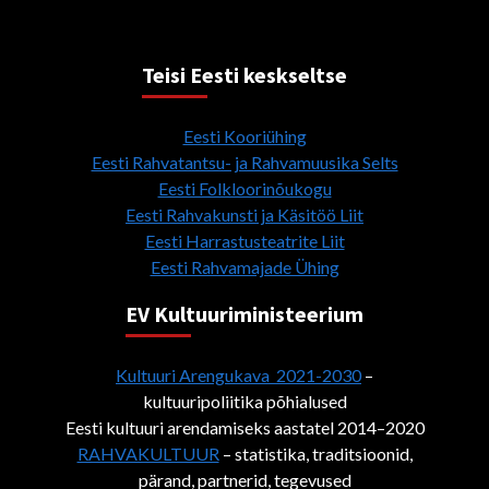
Teisi Eesti keskseltse
Eesti Kooriühing
Eesti Rahvatantsu- ja Rahvamuusika Selts
Eesti Folkloorinõukogu
Eesti Rahvakunsti ja Käsitöö Liit
Eesti Harrastusteatrite Liit
Eesti Rahvamajade Ühing
EV Kultuuriministeerium
Kultuuri Arengukava 2021-2030
–
kultuuripoliitika põhialused
Eesti kultuuri arendamiseks aastatel 2014–2020
RAHVAKULTUUR
– statistika, traditsioonid,
pärand, partnerid, tegevused