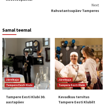
Next
Rahvatantsupäev Tamperes
Samal teemal
Järelkaja
Järelkaja
Tampere Eesti Klubi
Tampere Eesti Klubi
Tampere Eesti Klubi 30.
Kevadkuu tervitus
aastapäev
Tampere Eesti Klubilt