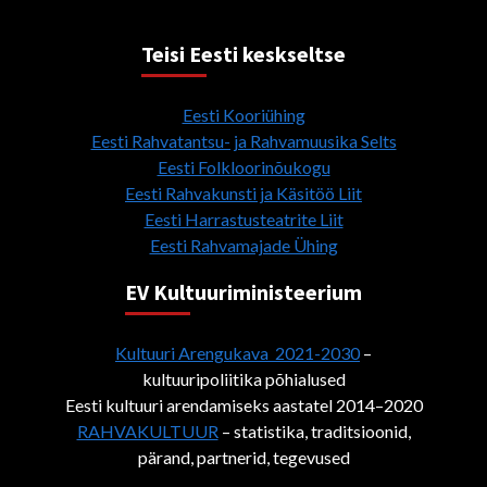
Teisi Eesti keskseltse
Eesti Kooriühing
Eesti Rahvatantsu- ja Rahvamuusika Selts
Eesti Folkloorinõukogu
Eesti Rahvakunsti ja Käsitöö Liit
Eesti Harrastusteatrite Liit
Eesti Rahvamajade Ühing
EV Kultuuriministeerium
Kultuuri Arengukava 2021-2030
–
kultuuripoliitika põhialused
Eesti kultuuri arendamiseks aastatel 2014–2020
RAHVAKULTUUR
– statistika, traditsioonid,
pärand, partnerid, tegevused