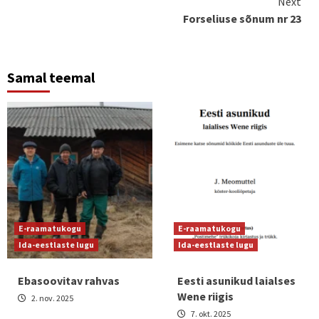
Next
Forseliuse sõnum nr 23
Samal teemal
E-raamatukogu
E-raamatukogu
Ida-eestlaste lugu
Ida-eestlaste lugu
Ebasoovitav rahvas
Eesti asunikud laialses
Wene riigis
2. nov. 2025
7. okt. 2025