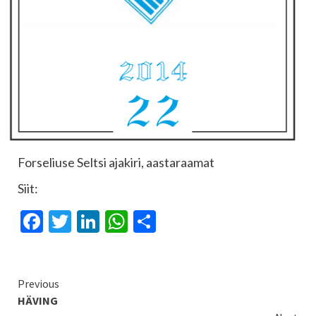
Forseliuse Seltsi ajakiri, aastaraamat
Siit:
Facebook
Twitter
LinkedIn
WhatsApp
Share
Continue
Previous
HÄVING
Reading